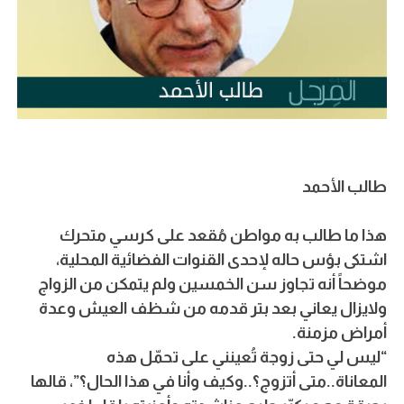
طالب الأحمد
هذا ما طالب به مواطن مُقعد على كرسي متحرك
اشتكى بؤس حاله لإحدى القنوات الفضائية المحلية،
موضحاً أنه تجاوز سن الخمسين ولم يتمكن من الزواج
ولايزال يعاني بعد بتر قدمه من شظف العيش وعدة
أمراض مزمنة.
“ليس لي حتى زوجة تُعينني على تحمّل هذه
المعاناة..متى أتزوج؟..وكيف وأنا في هذا الحال؟”، قالها