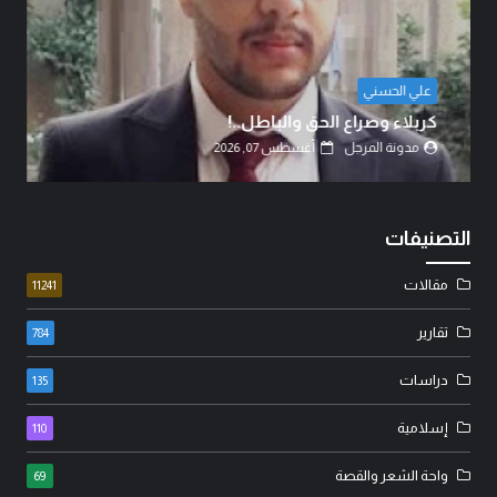
الشيخ الدكتور عبد الرضا البهادلي
دماءُ أبنائنا ليست رخيصة..!
مدونة المرجل
أغسطس 07, 2026
التصنيفات
مقالات
11241
تقارير
784
دراسات
135
إسلامية
110
واحة الشعر والقصة
69