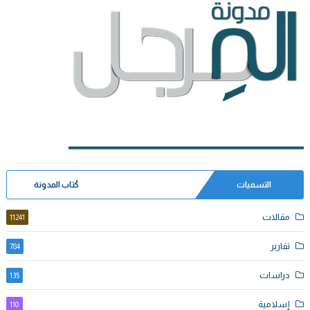
التسميات
كُتاب المدونة
مقالات
11241
تقارير
784
دراسات
135
إسلامية
110