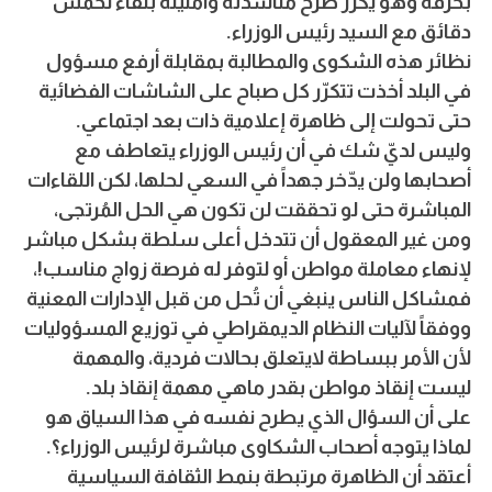
بحرقة وهو يكرّر طرح مناشدته وأمنيته بلقاء لخمس
دقائق مع السيد رئيس الوزراء.
نظائر هذه الشكوى والمطالبة بمقابلة أرفع مسؤول
في البلد أخذت تتكرّر كل صباح على الشاشات الفضائية
حتى تحولت إلى ظاهرة إعلامية ذات بعد اجتماعي.
وليس لديّ شك في أن رئيس الوزراء يتعاطف مع
أصحابها ولن يدّخر جهداً في السعي لحلها، لكن اللقاءات
المباشرة حتى لو تحققت لن تكون هي الحل المُرتجى،
ومن غير المعقول أن تتدخل أعلى سلطة بشكل مباشر
لإنهاء معاملة مواطن أو لتوفر له فرصة زواج مناسب!،
فمشاكل الناس ينبغي أن تُحل من قبل الإدارات المعنية
ووفقاً لآليات النظام الديمقراطي في توزيع المسؤوليات
لأن الأمر ببساطة لايتعلق بحالات فردية، والمهمة
ليست إنقاذ مواطن بقدر ماهي مهمة إنقاذ بلد.
على أن السؤال الذي يطرح نفسه في هذا السياق هو
لماذا يتوجه أصحاب الشكاوى مباشرة لرئيس الوزراء؟.
أعتقد أن الظاهرة مرتبطة بنمط الثقافة السياسية