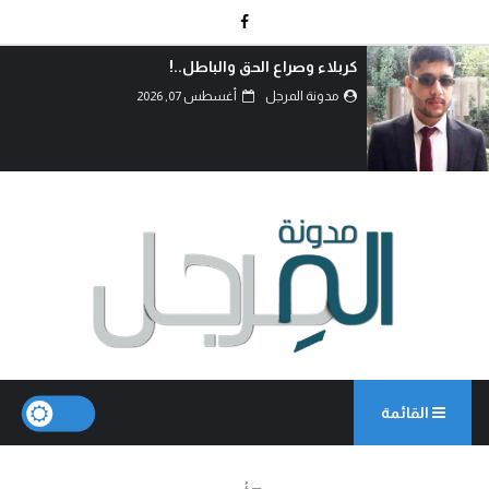
دماءُ أبنائنا ليست رخيصة..!
مدونة المرجل
أغسطس 07, 2026
القائمة