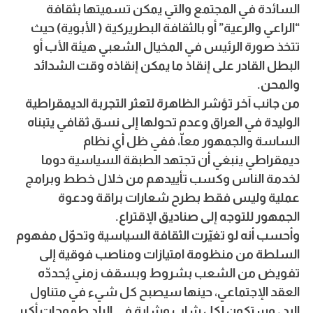
السائدة في المجتمع والتي يمكن تسميتها بثقافة
“الراعي والرعية” أو بالثقافة البطريركية ( الأبوية) حيث
تتخذ صورة الرئيس في المخيال الشعبي هيئة الأب أو
البطل القادر على إنقاذ ما يمكن إنقاذه وقت الشدائد
والمحن.
من جانب آخر تؤشر الظاهرة لتعثر التجربة الديمقراطية
الوليدة في العراق وعدم تحولها إلى نسق ثقافي يتبناه
الساسة والجمهور معاّ، ففي ظل أي نظام
ديمقراطي ينبغي أن تجتهد الطبقة السياسية دوما
لخدمة الناس وكسب تأييدهم من خلال خطط وبرامج
عملية وليس فقط بطرح شعارات براقة ودعوة
الجمهور للتوجه إلى صناديق الإقتراع.
وأحسب أنه لو تغيّرت الثقافة السياسية وتحوّل مفهوم
السلطة من منظومة امتيازات ومناصب فوقية إلى
تفويض من الشعب بشروط وبسقف زمني يُحددّه
العقد الإجتماعي، حينها سيصبح كل شيء في متناول
اليد ، وستكون لكل شاب وشابة في البلد طموحات أكبر