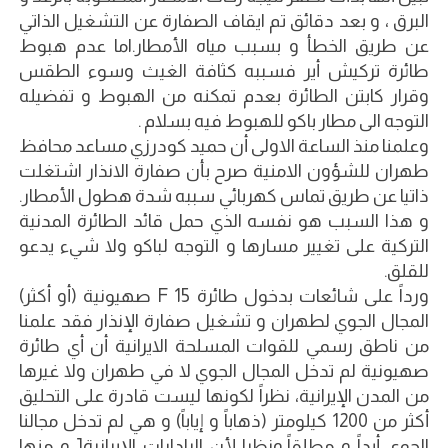
البرق ، و بعد دقائق تم ايقاف الصفارة عن التشغيل الذاتي
عن طريق الخطأ و بسبب مياه الأمطار.اما عدم هبوط
طائرة تركيش أير فسببه كثافة الغيث وسوء الطقس
وقرار كابتن الطائرة بعدم تمكنه من الهبوط و تفضيله
التوجه الى مطار باكو للهبوط فيه بسلام .
وعلمنا منذ الساعة الاولى أن حميد كودرزي مساعد محافظ
طهران للشؤون الامنية صرح بأن صفارة الانذار اشتغلت
ذاتيا عن طريق تماس كهربائي سببه شدة هطول الأمطار.
و هذا السبب هو نفسه الذي حمل قائد الطائرة المدنية
التركية على تغيير مسارها و التوجه لباكو ولا شيء يدعو
للقلق.
ورداً على شائعات بدخول طائرة F 15 صهيونية (أو أكثر)
المجال الجوي لطهران و تشغيل صفارة الإنذار فقد علمنا
من ناطق رسمي للقوات المسلحة الايرانية أن أي طائرة
صهيونية لم تدخل المجال الجوي لا في طهران ولا غيرها
من المدن الإيرانية، نظراً لكونها ليست قادرة على التحليق
أكثر من 1200 كيلومتر (ذهاباً و إياباً) و هي لم تدخل مجالنا
الجوي أبداً و مطلقاً،ونظرا لأن الرادارات الإيرانية[ و منها