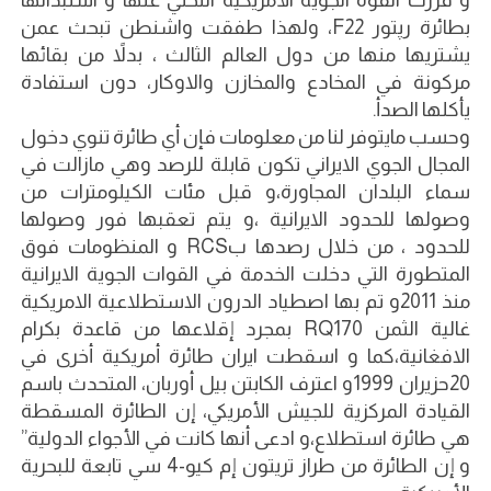
بطائرة رپتور F22، ولهذا طفقت واشنطن تبحث عمن
يشتريها منها من دول العالم الثالث ، بدلاً من بقائها
مركونة في المخادع والمخازن والاوكار، دون استفادة
يأكلها الصدأ.
وحسب مايتوفر لنا من معلومات فإن أي طائرة تنوي دخول
المجال الجوي الايراني تكون قابلة للرصد وهي مازالت في
سماء البلدان المجاورة،و قبل مئات الكيلومترات من
وصولها للحدود الايرانية ،و يتم تعقبها فور وصولها
للحدود ، من خلال رصدها بRCS و المنظومات فوق
المتطورة التي دخلت الخدمة في القوات الجوية الايرانية
منذ 2011و تم بها اصطياد الدرون الاستطلاعية الامريكية
غالية الثمن RQ170 بمجرد إقلاعها من قاعدة بكرام
الافغانية،كما و اسقطت ايران طائرة أمريكية أخرى في
20حزيران 1999و اعترف الكابتن بيل أوربان، المتحدث باسم
القيادة المركزية للجيش الأمريكي، إن الطائرة المسقطة
هي طائرة استطلاع،و ادعى أنها كانت في الأجواء الدولية”
و إن الطائرة من طراز تريتون إم كيو-4 سي تابعة للبحرية