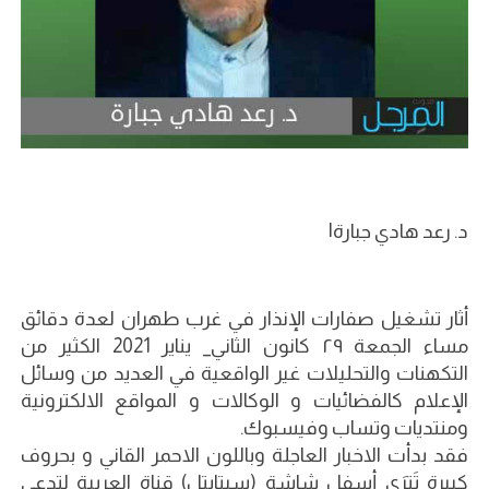
د. رعد هادي جبارة|
أثار تشغيل صفارات الإنذار في غرب طهران لعدة دقائق
مساء الجمعة ٢٩ كانون الثاني_ يناير 2021 الكثير من
التكهنات والتحليلات غير الواقعية في العديد من وسائل
الإعلام كالفضائيات و الوكالات و المواقع الالكترونية
ومنتديات وتساب وفيسبوك.
فقد بدأت الاخبار العاجلة وباللون الاحمر القاني و بحروف
كبيرة تَترَى أسفل شاشة (سبتايتل) قناة العربية لتدعي