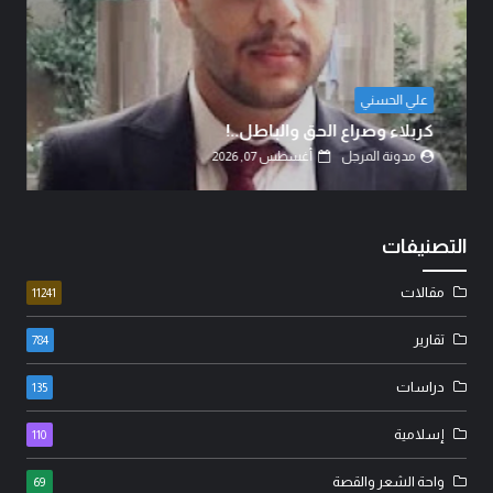
الشيخ الدكتور عبد الرضا البهادلي
دماءُ أبنائنا ليست رخيصة..!
مدونة المرجل
أغسطس 07, 2026
التصنيفات
مقالات
11241
تقارير
784
دراسات
135
إسلامية
110
واحة الشعر والقصة
69