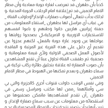
كذباً بأن طهران قد تعرضت لغارة جوية معادية وأن مطار
الامام الخميني قد تم إغلاقه امام الرحلات الجوية المدنية ،و
لذلك بدأت تتعالى أصوات صفارات الإنذار!!وحاولت القناة _
في غياب أي مراسل لها بطهران _استقاء المعلومات من
حفنة إيرانيين هاربين خانوا وطنهم و باعوا انفسهم
للاستخبارات الاوربية و الامريكية،كي يصححوا روايتها و
عواجلها عن وجود غارة جوية بالفعل، لكنهم عجزوا عن
تقديم أي دليل على هذه الفرية غير المرتبة و الفاقدة
لأصول العمل الصحفي الاولية ولأي قيمة معلوماتية و
صحفية .ثم طفقت القناة تحاول عبثا أن تقنع المشاهدين
بأن صوت الصفارة له علاقة بتحليق طائرة ركاب تركية في
سماء طهران و بعدم تمكنها من الهبوط في مطار الامام
الخميني.
وفي نفس الوقت حاولت قنوات أخرى كالجزيرة والبي بي
سي وأمثالهما _ممن لها مكتب ومراسل رسمي في
طهران _أن تقدم لمشاهديها ماتمكن صحفيوها من
استقصائه من معلومات عن سبب سماع صفارة الإنذار، و
تبين أنها بدأت تصفر نتيجة زخات الامطار المصحوبة بالرعد و