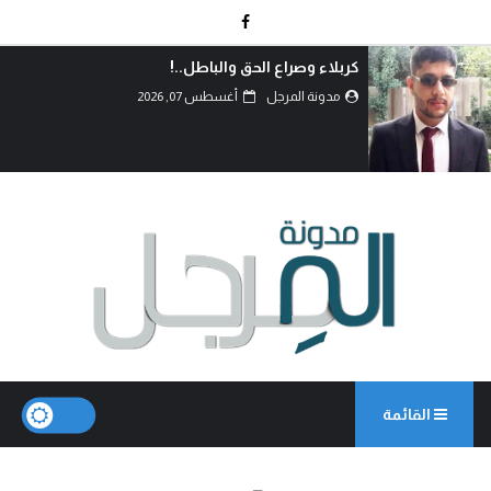
دماءُ أبنائنا ليست رخيصة..!
مدونة المرجل
أغسطس 07, 2026
القائمة