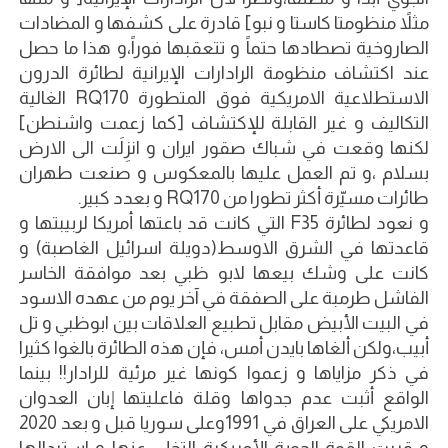
مثلاً منظومتا كاستا و نبو] قادرة على كشفها و المضادات
الصاروخية تصطادها حتماً و تتعقبها فوراً،و هذا ما حصل
عند اكتشاف منظومة الرادارات الإيرانية لطائرة الدرون
الاستطلاعية الامريكية فوق المتطورة RQ170 الغالية
التكاليف و غير القابلة للإكتشاف [كما زعمت واشنطن]
لكنها وقعت في شباك صقور ايران و انزِلَت الى الارض
بسلام ،و تم العمل عليها بالمعكوس و صنعت طهران
طائرات مسيّرة أكثر تطورا من RQ170 و بعدد كبير.
و نعود لطائرة F35 التي كانت قد باعتها أمريكا لربيبتها و
قاعدتها في الشرق الاوسط(دويلة اسرائيل الغاصبة) و
كانت على وشك بيعها لابو ظبي بعد موافقة الخاسر
الفاشل طرمبة على الصفقة في آخر يوم من عهده الاسود
في البيت الأبيض مقابل تطبيع العلاقات بين ابوظبي و تل
أبيب،ولكن ألغاها بايدن أمس، فإن هذه الطائرة بالغوا كثيرا
في ذكر مزاياها و زعموا كونها غير مرئية للرادار!! بينما
الواقع أثبت عدم جدواها وقلة فاعليتها إبان العدوان
الامريكي على العراق في 1991وعلى سوريا قبل و بعد 2020
و قررت القوة الجوية الأمريكية التخلي عنها و استبدالها