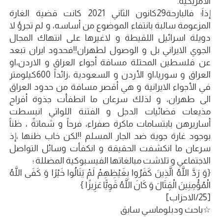
الأمريكية.
إذاَ؛ فالبارحة29كانون الثاني 2021 كانت قضية الغارة
المزعومة سالبة بانتفاء الموضوع من أساسه، و لم تجرؤ لا
دويلة اسرائيل اللقيطة و لاغيرها على انتهاك المجال
الجوي الايراني بل و الوصول لطهران!!فحدود ايران تبعد
عن فلسطين المحتلة مسافة أجواء العراق و الاردن،او
العراق و سوريا،او الأردن و السعودية ،زائداً 600كيلومتر
في الأجواء الايرانية و هي أقصر مسافة من حدود العراق
الى طهران، و لذلك سرعان ما انطفأت جذوة أفراح
مذيعات فضائيات الدجل و الفتنة اللواتي انبسطت
أساريرهن بابتسامات ماكرة صفراء، فرحاً و شماتةً ، ظناً
بوجود غارة جوية ضد الجار المسلم !!لكن خاب ظنها ،إذ
سرعان ما انكشفت الحقيقة و انكفأت وسائل التواصل
الاجتماعي و تلاشت مبالغاتها الفيسبوكية المضللة ؛
{وَ رَدَّ اللَّهُ الَّذِينَ كَفَرُوا بِغَيْظِهِمْ لَمْ يَنَالُوا خَيْرًا وَ كَفَى اللَّهُ
الْمُؤْمِنِينَ الْقِتَالَ وَ كَانَ اللَّهُ قَوِيًّا عَزِيزًا }
[25/الاحزاب]
☆باحث ودبلوماسي سابق