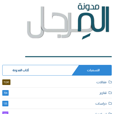
التسميات
كُتاب المدونة
مقالات
11241
تقارير
784
دراسات
135