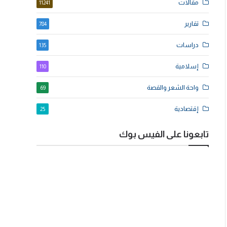
مقالات
11241
تقارير
784
دراسات
135
إسلامية
110
واحة الشعر والقصة
69
إقتصادية
25
تابعونا على الفيس بوك