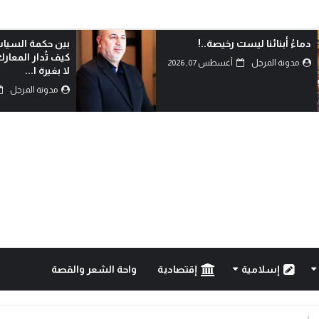
بين حكمة السياسة وأحقاد البدو:
الدم هو الذي يكتب
كيف تُدار المعارك بعقول العلماء
مدونة المرجل
لا بغيرة ا...
مدونة المرجل
أغسطس 07, 2026
إسلامية
إقتصادية
واحة الشعر والقصة
..!