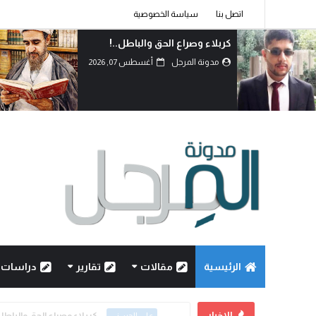
اتصل بنا
سياسة الخصوصية
دماءُ أبنائنا ليست رخيصة..!
مدونة المرجل
أغسطس 07, 2026
الرئيسية
مقالات
تقارير
دراسات
الاخبار
كربلاء وصراع الحق والباطل