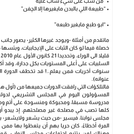
• “من شب على شيء شاب عليه”
• “طبيعة اللي بالبدن مايغيرها إلا الچفن”
• “ابو طبع مايغير طبعه”
ماتقدم من أمثلة -ويوجد غيرها الكثير- يصور جانب 
خصلة فيما لو كان الثبات على الإيجابيات، وبئسها 
ق
السلبيات على أعلى المستويات بكل جدارة، وقد أك
سنوات آخريات فمن يعلم..! قد تخطف الدورة الحا
عنوانه).
فالتلكؤات التي رافقت الدورات جميعها من (أول هدّه
المسؤولون اليوم في المجلس التشريعي لدو
مدروسة مسبقا، ومحبوكة ومنسوجة على أتم وجه،
كلها تصب في مصلحة غير مصلحتهم، إذ يبدو أن
مجلس نوابنا، فيسير -من حيث يشعر ولايشعر- با
المرة أخطاءً، كان حريا بهم أن يتعظوا بها ممن
وهناك لمن يتتبع اجتماعات مجلس النواب، قوا