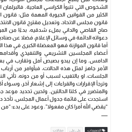
الشخوص التي تتبوأ الكراسي العاجية. فالبرلمان
الكثير من القوانين الحيوية المهمة مثل؛ قانون ال
قانون مجلس الاتحاد، وتعديل مقترح قانون الانتخا
صاح القاصي والداني بملء شدقيه، بدءًا من الم
دعواته الدائمة في وسائل الإعلام، فضلا عن صناد
أما قانون الموازنة فهو المعضلة الكبرى في هذا ال
أعضاء المجلسين التشريعي والتنفيذي وأقدامهم
الدامس. وما إن يبدو بصيص أمل وتقارب في بع
الأمر جاهز لمثل هذه الحالات، فبأوامر من أرباب 
الجلسات، او بالتغيب لسبب أو من دونه، تأتي ال
وترجأ الإقرارات والقراءات إلى إشعار آخر، وسو
والمتضرر في كلتا الحالتين. ولحين تحديد موعد ج
استجدت على قائمة جدول أعمال المجلس، تأخذ دورها ه
“يقضي الله أمرا كان مفعولا”. وعود على بدء؛ “
ـــــــ
التصنيفات:
علي علي
مقالات