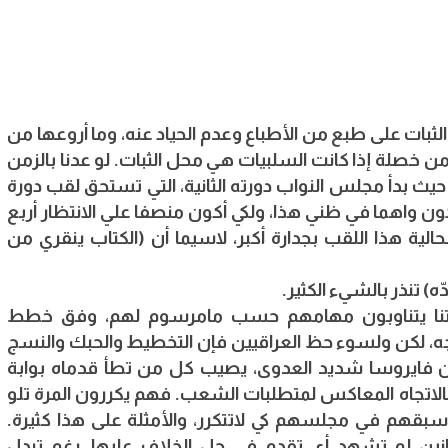
الثبات على طبع من الأطباع وعدم الحياد عنه، وما أروعها من
من خصلة إذا كانت السلبيات هي محل الثبات. لو عدنا بالزمن
ليلا الى الوراء، وتحديدا 21 كانون الأول عام 2010 حيث بدأ مجلس النواب دورته الثانية، التي تستحق لقب دورة
ون واهما في ظني هذا، ولكي أكون منصفا علي الانتظار أربع
لية هذا اللقب بجدارة أكبر، لاسيما أن (الكتاب ينقري من
) تنذر بالشيء الكثير.
لتنا يتناوبون مهامهم حسب مامرسوم لهم، وفق خطط
 لكن ولسوء حظ العراقيين فإن التخطيط والحبك والنسج
 فايروسا شديد العدوى، يصيب كل من تطأ قدماه بوابة
لاتجاه المعاكس لمتطلبات الشعب. فهم يكررون المرة تلو
 سبقهم في مجلسهم كي لاتتكرر، والأمثلة على هذا كثيرة.
نين لم تشهد أي تقدم في حل الخلاف عليها، رغم تبدل