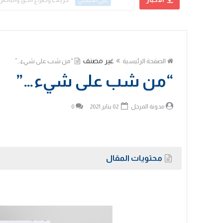
علي الحسني
غير مصنف
الصفحة الرئيسية
“من شب على شيء…”
“من شب على شيء…”
مدونة المرجل
02 يناير 2021
0
محتويات المقال