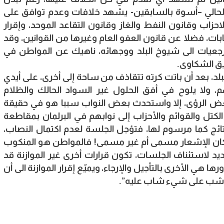
 الحالي –أسوة بالسابقين- يشهد خلافات وعدم توافق على
احزاب وقانون النفط والغاز وقانون التقاعد الموحد، وإقرار
بات، فضلا عن قانون العفو العام وغيرها من القوانين، وقد
رجعيات الى شيوخ البلد ووجهائه، ناهيك عن المواطن في
يق الشكاوى.
بلد، بعد أن باتت كرته تتقاذف من ساحة إلى أخرى، على أيدي
، ولا يلوح في أفق الحلول غير السواد الحالك والظلام
ض الرؤى، إلا واستحدث بعض النواب سببا هو في حقيقة
الكتل والقوائم والأحزاب إلى نوابهم في البرلمان بمقاطعة
نتائج كما مرسوم لها، فتؤجل الجلسة لعدم اكتمال النصاب،
اء أكان الإشعار مسمى أم غير مسمى! فالمواطن هو المنكوب
ديد لاستئناف الجلسات، تكون قرارات أخرى غير الموازنة قد
ي الأخرى بالتأجيل والإرجاء، ويميّع إقرار الموازنة الى أن
من شب على شيء شاب عليه”.