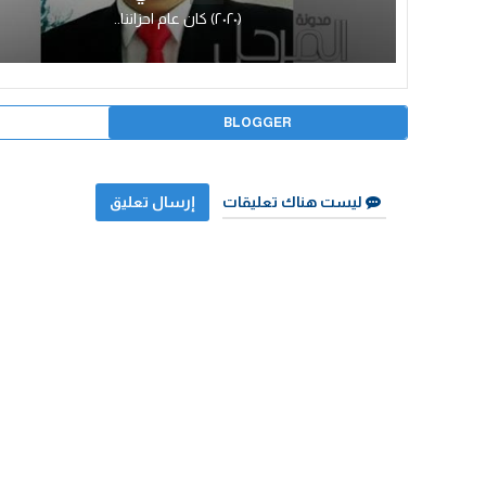
(٢٠٢٠) كان عام احزاننا..
BLOGGER
ليست هناك تعليقات
إرسال تعليق