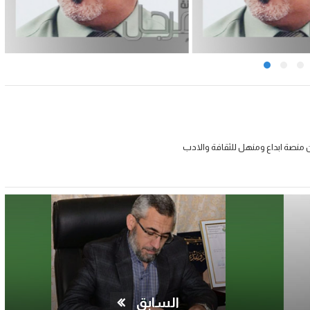
 منصة ابداع ومنهل للثقافة والادب
السابق