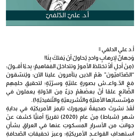
أ.د علي الدلفي ||
وَجهانٌ لإرهابٍ واحدٍ يُحاولُ أنْ يَفتكَ بِنَا!
(مِنْ أجلِ ألّا تختلطَ الأمورُ وتتداخلَ المَفاهيمُ؛ بِدءًا أقــولُ:
“الصّدّاميّونَ” هُمْ الذين يتآمرونَ علينا الآن؛ ويُنسّقونَ
مَعَ الدّ.واعـ.ش بصورةٍ علنيّةٍ وسرّيّةٍ؛ لتحقيقِ حلمِهِم
الضّائعِ علمًا أنَّ بعضَهُمْ جزءٌ مِنَ الدّولةِ يعملونَ في
مؤسّساتِها الأمنيّةِ والتّشريعيّةِ والتّنفيذيّةِ!).
لَقَدْ نشرتْ صحيفةُ نيويورك تايمز الأمريكيّة في بدايةِ
شهرِ (شباط) مِنْ عامِ (2020) تقريرًا أمنيًّا كشفَ عنْ
جوانبَ من الأسرارِ المسكوتِ عنها في العراقِ بشأنِ
استهدافِ القواعــدِ الأمريكيّةِ؛ وعبرَ تحقيقاتِ الصّحافةِ