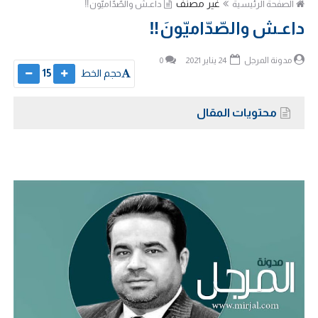
غير مصنف
الصفحة الرئيسية
داعـش والصّدّاميّونَ‼️
داعـش والصّدّاميّونَ‼️
مدونة المرجل
24 يناير 2021
0
حجم الخط
15
محتويات المقال