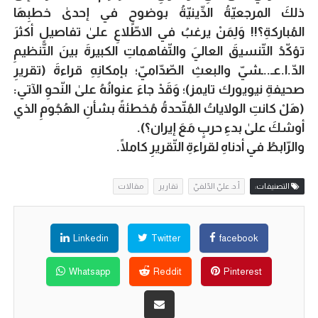
ذلكَ المرجعيّةُ الدِّينيّةُ بوضوحٍ في إحدىٰ خطبِهَا
المُباركةِ؟!! وَلِمَنْ يرغبُ في الاطّلاعِ علىٰ تفاصيلٍ أكثرَ
تؤكّدُ التّنسيقَ العاليَ والتّفاهماتِ الكبيرةَ بينَ التّنظيمِ
الدّ.ا.عـ..ـشيّ والبعثِ الصّدّاميّ؛ بإمكانِهِ قراءةَ (تقريرِ
صحيفةِ نيويورك تايمز)؛ وَقَدْ جاءَ عنوانُهُ علىٰ النّحوِ الآتي:
(هَلْ كانتِ الولاياتُ المُتّحدةُ مُخطئةً بشأنِ الهُجُومِ الذي
أوشكَ علىٰ بدءِ حربٍ مَعَ إيران؟).
والرّابطُ في أدناهِ لقراءةِ التّقريرِ كاملًا.
التصنيفات:
أ.د. عليّ الدّلفيّ
تقارير
مقالات
Linkedin
Twitter
facebook
Whatsapp
Reddit
Pinterest