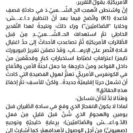
الأمريكيّةِ. يقولُ التّقرير:
إنَّ واشنطن اتّهمتِ الح.الشّـ..ـعبيّ.دَ في حادثةِ قصفِ
قاعدةِ (K1) واتّضحَ فِيما بعد أنَّ (تنظيمَ د.ا.عـ..ـش؛
وخلايا “الصّدّاميّينَ”) وراء ذلكَ؛ ونتيجةً لهذا التّقديرِ
الخاطِئِ تمَّ استهدافُ الحـ.الشّـ..ـعبيّ.ـدِ مِنْ قِبل
الطَّائراتِ الأمريكيّةِ ثُمَّ تصاعدتِ الأحداثُ إلىٰ حدِّ اغتيالِ
قــادةِ النّصرِ علىٰ الإرهـ..ـابِ. وَقَدْ تضمّنَ تقريرُ (نيويورك
تايمز) اعترافاتٍ لضبّاطِ استخباراتٍ كبارٍ ومُحقّقينَ منْ
داخلِ القواعدِ ومنْ خارجِهَا؛ ما جعلَ لجنةُ الأمنِ والدِّفاعِ
في الكونغرس الأمريكيّ تهتزُّ لهولِ الفضيحةِ التي كادتْ
أنْ تشعلَ حربًا إقليميّةً جديدةً.. ولكنَّ؛ للأسفِ؛ تمَّ إخفاءُ
هذهِ الحقائقِ!!
وَهُنَا لا بُدَّ لَنَا أنْ نتساءلَ:
لماذا لا يكونُ الانفجارُ الذي وقعَ في ساحةِ الطّيرانِ قبلَ
يومينِ والهجومُ الذي شُنَّ قبلَ قليلٍ مِنْ فعلِ
(الدّ.و.اعـ..ـش والصّدّاميّينَ)؛ بِرِعايةٍ خليجيّةٍ وتوجيهٍ
(صهيونيٍّ) منْ أجلِ الوصولِ لأهدافِهِمْ؛ كما أشارتْ إلىٰ