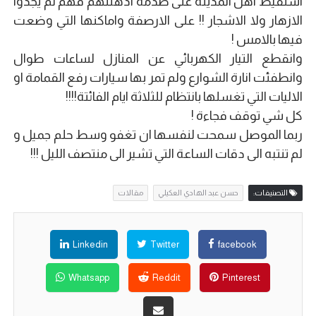
استقيظ اهل المدينة على صدمة اذهلتهم فهم لم يجدوا
الازهار ولا الاشجار !! على الارصفة واماكنها التي وضعت
فيها بالامس !
وانقطع التيار الكهربائي عن المنازل لساعات طوال
وانطفئت انارة الشوارع ولم تمر بها سيارات رفع القمامة او
الاليات التي تغسلها بانتظام للثلاثة ايام الفائتة!!!!
كل شي توقف فجاءة !
ربما الموصل سمحت لنفسها ان تغفو وسط حلم جميل و
لم تنتبه الى دقات الساعة التي تشير الى منتصف الليل !!!
التصنيفات:
حسن عبد الهادي العكيلي
مقالات
Linkedin
Twitter
facebook
Whatsapp
Reddit
Pinterest