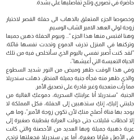
حاضرة في تصوري وتلح تفاصليها علي بشدة.
وخصوصا الجزء المتعلق بالذهاب الى حفلة القصر لاختيار
زوجة لولي العهد الامير الشاب الوسيم.
وهنا اقتبس منها هذا الجزء “… وبيوم الحفلة ذهبن جميعا
وتركنها في المنزل تذرف الدموع وتحدث نفسها قائلة:
“لقد كنت أصبر نفسي باليوم الذي سأتخلص فيه من تلك
الحياة التعيسة التي أعيشها”،
وفي هذا الوقت ظهر وميض من النور شديد السطوع
والذي ظهر منه فجأة جنية جميلة المنظر، ذهلت سندريلا
مما رأت متعجبة وغير قادرة على تصديق الأمر.
الجنية: “سندريلا أنا عرابتكِ السحرية، دموعكِ الغالية من
جلبتني إليكِ، إنكِ ستذهبين إلى الحفلة، فكل المملكة لا
يوجد بها فتاة أصلح منكِ لأن تكون زوجة الأمير”، وما هي
إلا لحظات قليلات حتى حولت العرابة يقطينة صغيرة إلى
عربة ذهبية جميلة وبها العديد من الأحصنة والتي كانت
في الأصل فئرانا صغيرة، أما عن سندريلا فجعلتها ترتدي