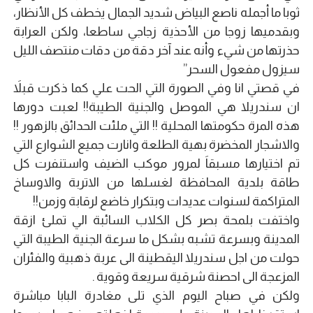
ثوبا ما أجمله ناصع البياض شديد الجمال يخطف كل الأنظار،
وبقدميها زوجا من الأحذية زجاجي ساطعا، ولكن العرابة
حذرتها من شيء وأنه عند آخر دقة من دقات منتصف الليل
سيزول مفعول السحر”
في قصتي انا وفي الصورة التي الحت علي كما ذكرت قبلاَ
ان سندريلا هي الموصل والجنية الطيبة!! لعبت دورها
هذه المرة حكومتها المحلية !! التي ملئت الحدائق بالزهور !!
والاشجار المخضرة بهية الطلعة وانارت جميع الشوارع التي
تم اختيارها مسبقاَ لمرور موكب الضيف واستنفرت كل
طاقة بلدية المحافظة لغسلها من الاتربة والاوساخ
المتراكمة لسنوات عديدات وبتكرار خاضع لرقابة وزمن!!
واختفت بلمحة بصر كل الكلاب السائبة الي تملئ ازقة
المدينة وبسرعة تشبه بشكل ما سرعة الجنية الطيبة التي
حولت من اجل سندريلا اليقطينة الى عربة ذهبية والفئران
المزعجة الى احصنة شرقية سريعة وقوية .
ولكن في صباح اليوم الذي تلى مغادرة البابا مباشرة