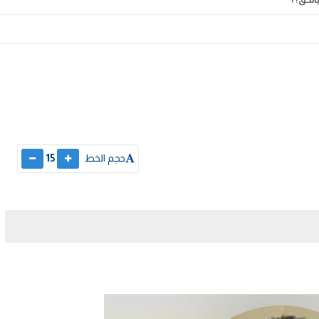
حجم الخط
15