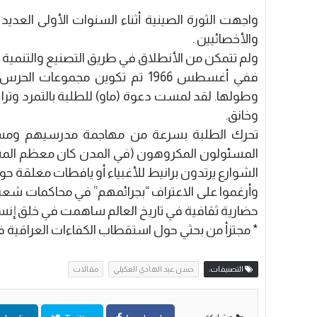
واجهت الثورة الصينية أثناء السنوات الأولى العديد 
والأخصائيين .
ولم تتمكن من الأنطلاق في طريق التصنيع والتنمية ال
ففي أغسطس 1966 تم تكوين مجموع
وطولها. لقد لمست دعوة (ماو) للطلبة بالتمرد و
وخانق.
تحرك الطلبة بسرعة من مهاجمة مدرسيهم ومسئول
المسئولون المكروهون (في المدن كان معظم المسئ
الشوارع يرتدون برانيط للأغبياء أو يافطات معلقة حو
حضارية ثقافية في تاريخ العالم ساهمت في خلق إنس
* مجتزأ من بحثي حول استقطاب الكفاءات العراقية في
التصنيفات:
حسن عبد الهادي العكيلي
مقالات