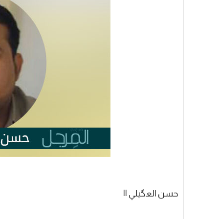
حسن العگيلي ||