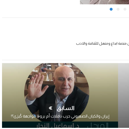
 منصة ابداع ومنهل للثقافة والادب
السابق
إيران والكيان الصهيوني حرب ناقلات أم بروڨا مواجهة كُبرَى؟!