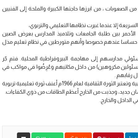
من الصعوبات ، من ابرزها حاجتها الكبيرة والملحة إلى الفنيين
سريعة إلا عندما غيرت نظامها التعليمي والتربوي،
ات الحرس الأحمر بين طلبة الجامعات وتلاميذ المدارس بعرض الصين
ترا حساسا عندهم خصوصا وأنهم متورطين في نظام تعليم مذل
ي مدارسهم إلى مهاجمة البيروقراطية المحلية. فتم جّر
ولين مكروهين) من داخل مكاتبهم وعُرِضُوا في مواكب في
ل رقابهم .
وأرغموا على الاعتراف “بجرائمهم” في محاكمات شعبية وتعتبر الثورة الثقافية لعام 1966م أعنف ثورة تعليمية تربوية
ان جديد، وجذبت من الخارج أعظم الطاقات من ذوي الكفاءات.
 الداخل والخارج.