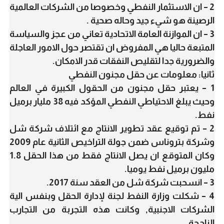
2 – ان الاستثمار النفطي وخصوصا من الشركات العالمية
الرصينة هو شيء جيد وحاله صحية .
3 – ان الموازنة العامة الاتحادية تعاني من عجز والسياسة
المتبعة حاليا هي المفروض ان تقتصر حول الامور العاجلة
والضرورية جدا لتقليص النفقات قدر الامكان.
ثانيا: معلومات عن حقل مجنون النفطي
1 – يعتبر حقل مجنون من الحقول الكبيرة في العالم
وحيث يبلغ الاحتياطي النفطي المؤكد فيه 38 مليار برميل
نفط.
2 – تم توقيع عقد تطوير الانتاج مع ائتلاف شركة شل
وشركة بتروناس ضمن جولة التراخيص الثانية عام 2009
وكان المتوقع ان يصل الانتاج فقط من هذا الحقل 1.8
مليون برميل نفط يوميا.
3 – انسحبت شركة شل من العقد سنة 2017.
4 – شكلت وزارة النفط لجنة لإدارة الحقل وبنفس الية
الشركات الاجنبية, وكانت هذه التجربة من التجارب
الناجحة .