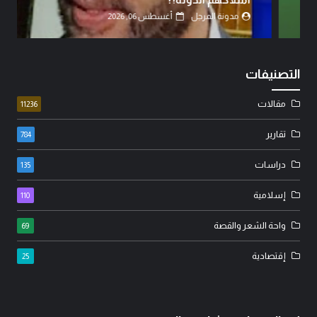
مدونة المرجل
أغسطس 06, 2026
التصنيفات
مقالات
11236
تقارير
784
دراسات
135
إسلامية
110
واحة الشعر والقصة
69
إقتصادية
25