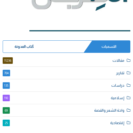
التسميات
كُتاب المدونة
مقالات
11236
تقارير
784
دراسات
135
إسلامية
110
واحة الشعر والقصة
69
إقتصادية
25