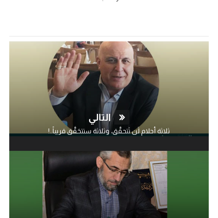
التالي
ثلاثة أحلام لَن تَتحقَّق، وثلاثة ستتحَقَّق قريباً..!