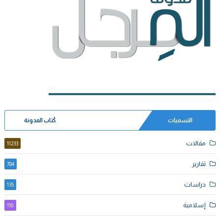
التسميات
كُتاب المدونة
مقالات
11233
تقارير
784
دراسات
135
إسلامية
110