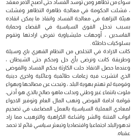
سواء من تظاهر ومن توسد الفساد حتى اصبح الامر معقد
، فشلت الحكومة في معالجة ظاهرة التظاهر وفشلت
هيئة النزاهة في معالجة الفساد وانقاذ ما يمكن انقاذه
بسبب تدخل القوى السياسية في القضاء وحماية
الفاسدين ، أوجهات مليشياوية تفرض ارادتها وتقوم
بسلوكيات خاطئة .
كانت الارادة في التخلص من النظام القهري باي وسيلة
وطريقة كانت ونرضى بأي حل وبحكم حتى الشيطان ،
وعندما حصل الانقاذ حلت الكارثة بحكم الفساد والفوضى
الذي انتشرت فيه زعامات طائفية وعائلية واخرى دينية
وقومية لم تهتم بهوية البلد ، وتبحث عن مصالحها وبهواء
ملوث بانتماء غير وطني وبدلت ماهو صالح بالذي هو أدنى،
قوامه ادامة الفوضى ونهب المال العام وتوفير الاجواء
لمعادي العملية السياسية بالعمل المضاعف في تضخيم
ابواب الفتنة والشر واشاعة الكراهية والترهيب مما زاد
تدهورالبلد اجتماعيا واقتصاديا وتبعثر سياسي قائم لا تحمد
عقباه.