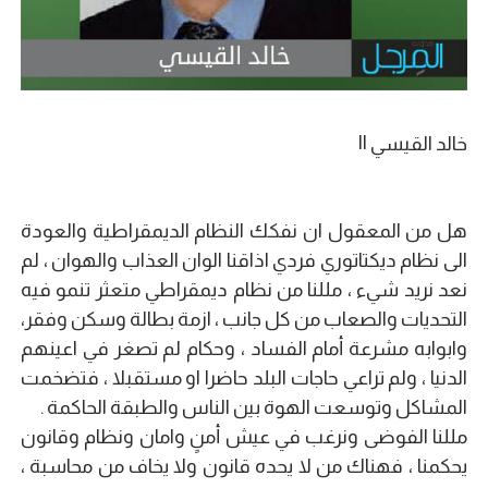
خالد القيسي ||
هل من المعقول ان نفكك النظام الديمقراطية والعودة
الى نظام ديكتاتوري فردي اذاقنا الوان العذاب والهوان ، لم
نعد نريد شيء ، مللنا من نظام ديمقراطي متعثر تنمو فيه
التحديات والصعاب من كل جانب ، ازمة بطالة وسكن وفقر،
وابوابه مشرعة أمام الفساد ، وحكام لم تصغر في اعينهم
الدنيا ، ولم تراعي حاجات البلد حاضرا او مستقبلا ، فتضخمت
المشاكل وتوسعت الهوة بين الناس والطبقة الحاكمة .
مللنا الفوضى ونرغب في عيش أمنٍ وامان ونظام وقانون
يحكمنا ، فهناك من لا يحده قانون ولا يخاف من محاسبة ،