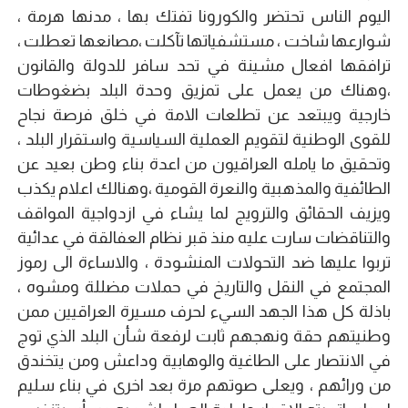
اليوم الناس تحتضر والكورونا تفتك بها ، مدنها هرمة ،
شوارعها شاخت ، مستشفياتها تآكلت ،مصانعها تعطلت ،
ترافقها افعال مشينة في تحد سافر للدولة والقانون
،وهناك من يعمل على تمزيق وحدة البلد بضغوطات
خارجية ويبتعد عن تطلعات الامة في خلق فرصة نجاح
للقوى الوطنية لتقويم العملية السياسية واستقرار البلد ،
وتحقيق ما يامله العراقيون من اعدة بناء وطن بعيد عن
الطائفية والمذهبية والنعرة القومية ،وهنالك اعلام يكذب
ويزيف الحقائق والترويج لما يشاء في ازدواجية المواقف
والتناقضات سارت عليه منذ قبر نظام العفالقة في عدائية
تربوا عليها ضد التحولات المنشودة ، والاساءة الى رموز
المجتمع في النقل والتاريخ في حملات مضللة ومشوه ،
باذلة كل هذا الجهد السيء لحرف مسيرة العراقيين ممن
وطنيتهم حقة ونهجهم ثابت لرفعة شأن البلد الذي توج
في الانتصار على الطاغية والوهابية وداعش ومن يتخندق
من ورائهم ، ويعلى صوتهم مرة بعد اخرى في بناء سليم