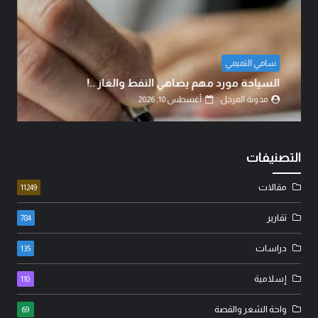
لقاء الصالح
الحر الرياحي.. الفرق بين الدين والحق..!
مدونة المرجل
أغسطس 10, 2026
التصنيفات
مقالات
11249
تقارير
784
دراسات
135
إسلامية
110
واحة الشعر والقصة
69