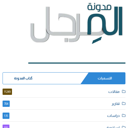
التسميات
كُتاب المدونة
مقالات
11249
تقارير
784
دراسات
135
إسلامية
110