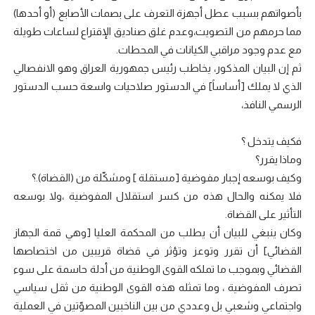
بأصواتهم بسبب عطل أجهزة التعرف على بصمات الأصابع (أو أحدها)
مما حرمهم من التصويت،وعدم غلق صناديق الإقتراع لساعات طويلة
مع عدم وجود مراقبي الكيانات في المحطات.
ثم إن البيان المذكور، يخاطب رئيس جمهورية العراق وهو الانفصالي
الذي لا يملك [أساساً] في الدستور صلاحيات واسعة حسب الدستور
الرسمي النافذ،
فكيف يتدخل ؟
وماذا يقرر؟
وكيف بوسعه إجبار مفوضية [مستقلة ] ومشكّلة من (القضاة).؟
فلا يمكنه والحال هذه من كسر استقلال المفوضية ،ولا بوسعه
التأثير على القضاة.
وكان ينبغي للبيان أن يطلب من المحكمة العليا [وهي قمة الجهاز
القضائي] أن تقرر وتوعز وتؤثر في قضاة قريبين من اختصاصها
القضائي وبموجب ما تملكه القوى الوطنية من أدلة حاسمة على سوء
تصرف المفوضية ، وما تمثله هذه القوى الوطنية من ثقل سياسي
واجتماعي وشعبي بل وعددي من بين الناخبين المصوّتين في العملية