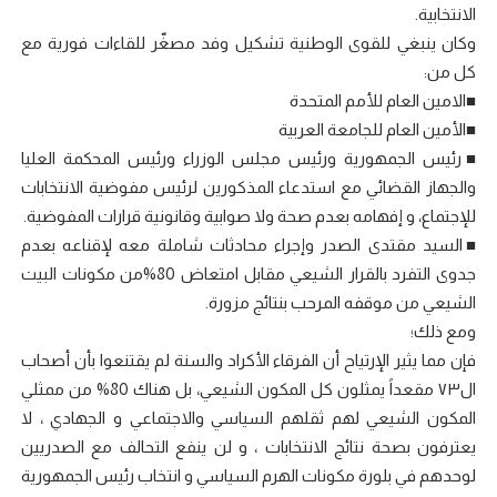
الانتخابية.
وكان ينبغي للقوى الوطنية تشكيل وفد مصغّر للقاءات فورية مع
كل من:
■الامين العام للأمم المتحدة
■الأمين العام للجامعة العربية
■رئيس الجمهورية ورئيس مجلس الوزراء ورئيس المحكمة العليا
والجهاز القضائي مع استدعاء المذكورين لرئيس مفوضية الانتخابات
للإجتماع، و إفهامه بعدم صحة ولا صوابية وقانونية قرارات المفوضية.
■السيد مقتدى الصدر وإجراء محادثات شاملة معه لإقناعه بعدم
جدوى التفرد بالقرار الشيعي مقابل امتعاض 80%من مكونات البيت
الشيعي من موقفه المرحب بنتائج مزورة.
ومع ذلك؛
فإن مما يثير الإرتياح أن الفرقاء الأكراد والسنة لم يقتنعوا بأن أصحاب
ال٧٣ مقعداً يمثلون كل المكون الشيعي، بل هناك 80% من ممثلي
المكون الشيعي لهم ثقلهم السياسي والاجتماعي و الجهادي ، لا
يعترفون بصحة نتائج الانتخابات ، و لن ينفع التحالف مع الصدريين
لوحدهم في بلورة مكونات الهرم السياسي و انتخاب رئيس الجمهورية