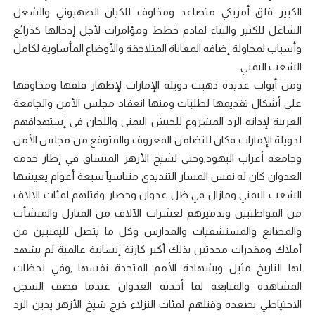
الكبير قلق أمريكي متصاعد ومخاوف للكيان الصهيوني والشغل
الشاغل للكثير والبناء لقادم خطط ومؤامرات لأجل إدخالها كذرائع
وأسباب لمحاولة إضافه المعاناة المتلاحقة والأوضاع المأساوية لكامل
الشعب اليمني.
ومن أبواب عديدة ذهبت دويلة الإمارات لإظهار قلقها ومخاوفها
على أشكال تقديمها لطلبات ومنها انعقاد مجلس الأمن والجامعة
العربية لإدانه الرد المشروع للجيش اليمني واللجان في إستهدافهم
لدويلة الإمارات فكان للتضامن المعروف والمتوقع من مجلس الأمن
وجامعة أعراب اليهود,وحتى لشيخ الأزهر المنساق في إطار خدمه
العدوان كان له نفس المسار التنديدي متناسيآ سبعة أعوام يعيشها
الشعب اليمني ومازال في ظل عدوان وحصار وقتلهم لمئات الآلاف
من المواطنيين وتدميرهم لعشرات الآلاف من المنازل والمنشأت
والمصانع والمستشفيات والمدارس وكل ما يتصل لليمنيين من
أملاك ومقدرات محدثين بذلك أكبر كارثة إنسانية عالمية لم يشهد
لها التاريخ مثيل وبشهادة الأمم المتحدة نفسها ,وفي لحظات
المشاهدة والمتابعة لما أحدثه العدوان عندما قصف السجن
الاحتياطي بصعده وقتلهم لمئات النزلاء خرج شيخ الأزهر يدين الرد