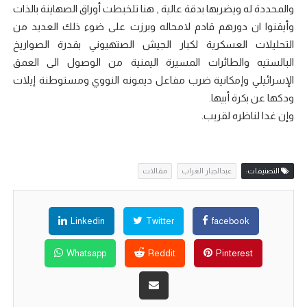
والمحددة له ويضربها بدقة عالية , هنا تلخبطت أوراق الصهاينة بالذات
وأيقنوا ان دورهم قادم لامحاله وبرزت على ضوء ذلك العديد من
التحليلات العسكرية لكبار الجيش الصتهيوني بقدرة الصواريخ
البالستيه والطائرات المسيرة اليمنية من الوصول الى العمق
الإسرائيلي وإمكانية ضرب مفاعل ديمونه النووي ومستوطنة إيلات
ودكها عن بكرة أبيها.
وإن غدا لناظره لقريب.
التصنيفات:
عبدالجبار الغراب
مقالات
Linkedin
Twitter
facebook
Whatsapp
Reddit
Pinterest