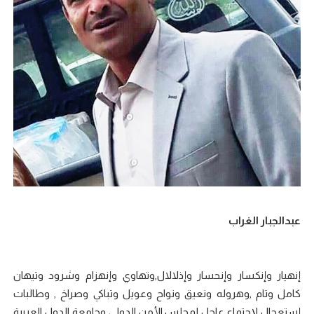
عبدالجبار الغراب
إنهيار وإنكسار وإنحسار وإذلالال,وتهاوي وإنهزام وشرود وتيهان
كامل وتام ,وهروله ونعيق ونواح وعويل وتباكي وصراخ , وطالبات
إستعجال لإجتماع عاجل لمجلس الأمن الدولي وجامعة الدول العربية