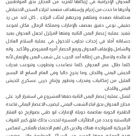
العدوان الإجرامية في إرتكابها للمزيد من المجازر بحق المواطنيين
وآخرها ما حدث من إجرام وإستهداف متعمد لنزلاء السجن الاحتياطي
بمحافظة صعده وقتلهم وجرحهم لمئات النزلاء , كان لابد من رد
حقيقي نوعي دقيق يعصف بالإمارات ومملكة الرمال, فكان لموعد
تنفيذ عمليه إعصار اليمن الثانيه وقتها المزلزل لجعل العدوان يعيد
حساباته آملا في إحداث تجاوب للدخول في عملية السلام العادل
والشامل ولإيقاف العدوان ورفع الحصار أمره المفروض والأكيد , وانه
لا فائده ولامنال من إطاله أمد الحرب على شعب اليمن والإيمان لأنه
كلما طال عمر العدوان كلما تصاعدت وتطورت وتنوعت قدرات
الجيش اليمني واللجان ,وما يخرج حاليا وفي العام السابع الا اليسير
القليل من إمكانيات وقدرات وتطور وإنتاج حربي عسكري للجيش
اليمني واللجان.
لتمثل عملية إعصار اليمن الثانية حقها المشروع في استمرار الرد على
مجازر العدوان بحق ابناء الشعب اليمني, ليضرب الاعصار اليماني قاعدة
الظفرة الجوية بعاصمة دويلة الإمارات ابو ظبي بصواريخ ذو الفقار
البالستيه وعدد من الطائرات المسيرة لتحدث بذلك قلق كبير للقوات
الأمريكية المتواجدة هناك والذين كان لهم الاحتماء بالملاجى لتعكس
هذه العملية معها العديد من الرسائل العظيمة والتى وضعت