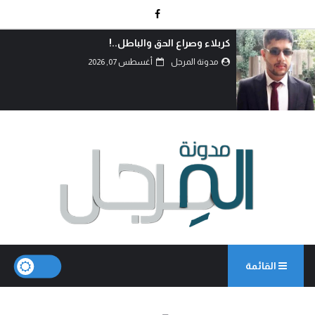
دماءُ أبنائنا ليست رخيصة..!
مدونة المرجل
أغسطس 07, 2026
القائمة