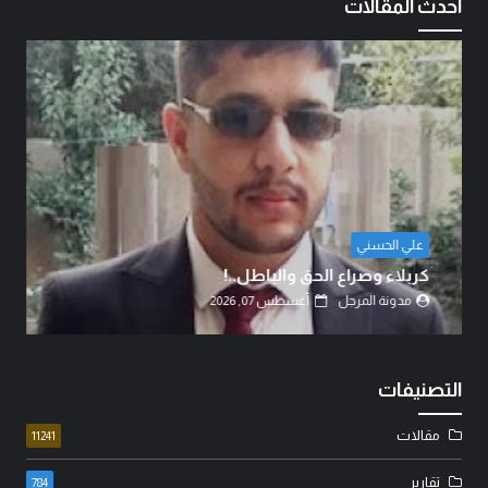
احدث المقالات
الشيخ الدكتور عبد الرضا البهادلي
دماءُ أبنائنا ليست رخيصة..!
مدونة المرجل
أغسطس 07, 2026
التصنيفات
مقالات
11241
تقارير
784