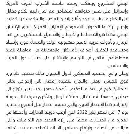
اليمني المشروع ويسكت ومعه جامعة الأعراب الخونة لأمريكا
وإسرائيل على نفس منوالهم المتضامن مع المال لبيع الكلام مقابل
نيل الرضاء من بني سعود وأبناء زايد والتغاضي والسكوت عن كوارث
وإجرام يرتكبها العدوان السعودي الإماراتي الأمريكي بحق الإنسان
اليمني: فهذا هو الانحطاط والانبطاح والانصياع للمستكبرين في هذا
الزمان, وبأدوات عربية الاسم صهيونية الولاء والانتماء عون وإسناد
ومساعدة لتحقيق أهداف الأمريكان والصهاينة في مواصلة تنفيذ
مخططهم العالمي في التوسع والإنتشار على حساب دول العرب
والمسلمين.
وعلى واقع التصعيد العسكري لدول العدوان قابله تصعيد حاد ورد
قوي للجيش اليمني واللجان بتنفيذه إعصار ثاني إزدواجي يماني
الانطلاق خرج في ذهابه لتحقيق الأهداف ضمن مسارين ليتوزع الى
جهتين إحدهما شمالية الى مملكة الرمال والأخرى شرقية الى دويلة
الإمارات, هذا الإعصار القوي والذي سبقه إعصار قبل أسبوع بالتحديد
يوم 17 من شهر يناير 2022 الذي أرعب دويلة الإمارات وأدخلها في
العديد من الحسابات مخلفآ على إثره العديد من التداعيات والتى
مازالت في تصاعد وارتفاع مستمر, الا انه لتصاعد عمليات تحالف