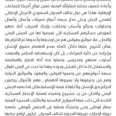
وأعادة تصنيف جماعة انصارالله اليمنية ضمن لوائح أمريكا للجماعات
الإرهابية: هكذا هي دول تحالف العدوان السعودي الأمريكي الإماراتي
الهمجي الجبان وعلى مدار سبعة أعوام تصرفات وأعمال وأفعال
ومحاولات وذرائع وأسباب وتحايلات وإيجاد المبررات أملا منهم
لتعويض خسائرهم العسكرية التي تعرضوا لها من الجيش اليمني
واللجان , فلا مواثيق وقوانين هم من اوجدوها وأعدوها تم الالتزام بها
,فكان للخروج عليها دلائل كامله بعدم الاهتمام بحقوق الإنسان
وإخراجه عن دائرة الصراعات, بل كان لإستهدافه المباشر والمتعمد
أسلوب ممنهج ومدروس وجعلوا منه أداة للابتزاز والمقايضة
والاستغلال اذا ما كان للفشل وجوده وهذا ما حدث في اليمن طوال
سبعة أعوام,فهم من وضعوا القوانين والعهود والمواثيق الدولية
وهم من يخترقوها ولا يعيروها الاهتمام , فهم بالأموال يرتكبون
الجرائم بحق الإنسان ولأجلها لا قيمة للإنسانية,فكان لما حققه الجيش
اليمني واللجان من رد مشروع وتنفيذه لعملية الإعصار العسكرية
الناجحه التي دكت فيها الصواريخ البالستيه والطائرات المسيرة اليمنية
مطار ابوظبي ودبي ومنشأة نفطية في المصفح بأبوظبي عاصمة
دويلة الإمارات ضربتها المدويه لتحالف العدوان , ليكون لواقع نجاحها