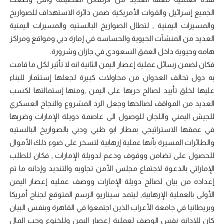
الجميع إسرائيل والقوات الأمريكية ضمن دائرة الاستهداف للصواريخ
والمسيرات اليمنية , لتطال الصواريخ البالستيه والمسيرات اليمنية
العديد من المنشآت الحيوية والحساسه في إمارة دبي ومواقع ومراكز
هامه وحيوية داخل العمق السعودي في جازان وشرورة.
فكان لضمن رسائل عملية إعصار اليمن الثانية انه لا تأثير لكل ما قامت
به دول تحالف العدوان من محاولات كبيرة لجعلها إستثمار للبناء
عليها لخلق تأييد لصالح حربها على اليمن ,ومنها إستمالتها لكسب
العديد من المواقف لصالحها وجعل الرد المشروع والنجاح العسكري
للجيش اليمني واللجان للوصول الى عاصمة دويلة الإمارات وضربها
في عمقها الاستراتيجي بمطار ابو ظبي ودبي بالصواريخ البالستيه
والطائرات المسيرة بأنها عملية إرهابية لتسخر على ضوء ذلك الأموال
للحصول على تضامن ووقوف ودعم لدويلة الإمارات , فكان للطلب
الإماراتي بالدعوة لاجتماع مجلس الأمن تجاوبه والتنديد وإدانه ما تم
إعداده من بيان لصالح دويلة الإمارات ووصف عمليه إعصار اليمن
الأولى بالعملية الإرهابية, ليتمد سيناريو الرسم المتوقع لجناح أمريكا
وبريطانيا في جامعة الأعراب الذين اجتمعوا في القاهرة وبنفس البيان
كان للادانه نفس الوصف لعملية إعصار اليمن وللخنوع وحب المال