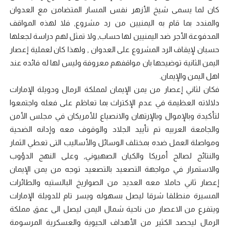
كان لما يسمى شيخ الأزهر نفس المسار المتضامن مع العدوان
والمندد بما قام به اليمنيين من رد مشروع, فلا لهذه المواقف
المدفوعة الأجر ضد اليمنيين لها حساب, ولا تمثل لهم دراسة لجعلها
حسبان لإيقاف الرد المشروع على العدوان , ولهذا كان لعملية إعصار
اليمن الثانية توضيحها بان مواقفهم معروفة وليس لها له فائده عند
اهل اليمن والإيمان.
فكان لثاني إعصار من يمن الإيمان لمملكة الرمال ودويلة الإمارات
دلالاته العظيمة في عدم الإكتراث بما تعاظم على فعله واجتمعوا
لتأكيدة وبالإموال وبالإرتهان والانصياع للأمريكان في مجلس الأمن
والجامعة العربيه تم تأييد الجلاد والوقوف معه وإدانه الضحية
ومواصلة العمل ضده بمختلف الوسائل والأساليب التى تعطي الثمار
والنتائج لصالح أمريكا والكيان الصهيوني, وعلى النهج الدؤوب
والاستمرار في مواجهة التصعيد بالتصعيد توجه من يمن الإيمان
إعصار ثاني حاملا معه العديد من الصواريخ البالستيه والطائرات
المسيرة منطلقا شرقا ليصل بسهوله ويسر تام للدويلة الإمارات
ويتفرع من الاعصار من ناحية شمال اليمن ليصل الى عمق مملكة
الرمال ليحصد الكثير من الأهداف الحيوية والعسكرية المرسومة