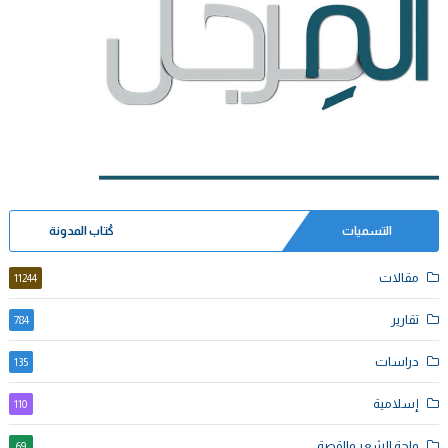
التسميات
كُتاب المدونة
مقالات
11244
تقارير
784
دراسات
135
إسلامية
110
واحة الشعر والقصة
69