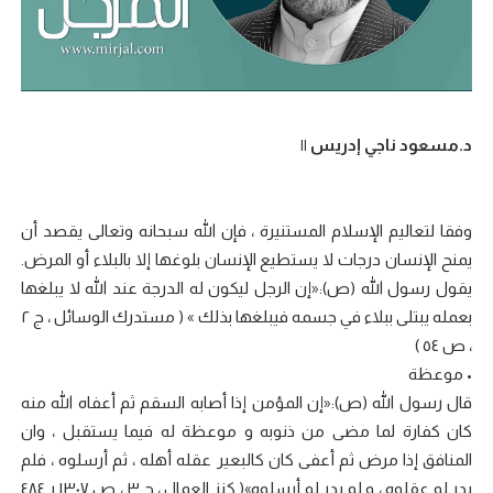
د.مسعود ناجي إدريس ||
وفقا لتعاليم الإسلام المستنيرة ، فإن الله سبحانه وتعالى يقصد أن
يمنح الإنسان درجات لا يستطيع الإنسان بلوغها إلا بالبلاء أو المرض.
يقول رسول الله (ص):«إن الرجل ليكون له الدرجة عند الله لا يبلغها
بعمله يبتلى ببلاء في جسمه فيبلغها بذلك » ( مستدرك الوسائل ، ج ۲
، ص ٥٤ )
• موعظة
قال رسول الله (ص):«إن المؤمن إذا أصابه السقم ثم أعفاه الله منه
كان كفارة لما مضى من ذنوبه و موعظة له فيما يستقبل ، وان
المنافق إذا مرض ثم أعفى كان كالبعير عقله أهله ، ثم أرسلوه ، فلم
يدر لم عقلوه ، و لم يدر لم أرسلوه»( کنز العمال ، ج ۳ ، ص ۱۳۰۷ ر ٤٨٤