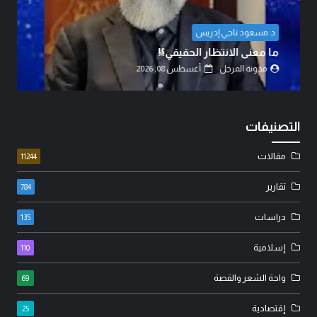
المهندس مهدي حسين الزبيدي
اتفاق الدفاع المشترك… قراء
ي؟!
القوى.
202
مدونة المرجل
أغسطس 07, 2026
التصنيفات
مقالات
11244
تقارير
784
دراسات
135
إسلامية
110
واحة الشعر والقصة
69
إقتصادية
25