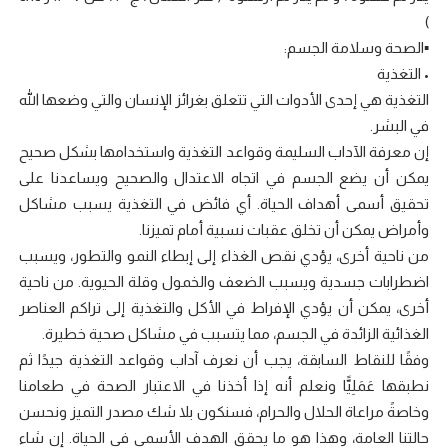
)
▪️الصحة وسلامة الجسم:
• التغذية
التغذية هي إحدى الأدوات التي تتعلق بغرائز الإنسان والتي وضعها الله
في البشر.
إن معرفة الآداب السليمة وقواعد التغذية واستخدامها بشكل صحيح
يمكن أن يضع الجسم في اتجاه الاعتدال والصحيح ويساعدنا على
تحقيق أسمى أهداف الحياة. أي فائض في التغذية يسبب مشاكل
وأمراض يمكن أن تخلق عقبات نسبية أمام تميزنا.
من ناحية أخرى، يؤدي نقص الغذاء إلى إبطاء النمو والتطور، ويسبب
اضطرابات جسدية ويسبب الضعف والخمول وقلة الحيوية. من ناحية
أخرى، يمكن أن يؤدي الإفراط في الأكل والتغذية إلى تراكم العناصر
الغذائية الزائدة في الجسم، مما يتسبب في مشاكل صحية خطيرة.
وفقًا للنقاط السابقة، يجب أن نعرف آداب وقواعد التغذية جيدًا ثم
نطبقها عَمَلِيًّا ونعلم أنه إذا أخذنا في الاعتبار الصحة في طعامنا
وخاصةً مراعاة الحلال والحرام، فسنكون بلا شك مصدر التميز ونحسن
حالتنا العامة، وهذا هو ما يحقق الهدف الأسمى في الحياة. إن شاء