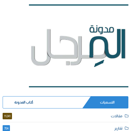
التسميات
كُتاب المدونة
مقالات
11241
تقارير
784