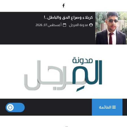
دماءُ أبنائنا ليست رخيصة..!
مدونة المرجل
أغسطس 07, 2026
القائمة