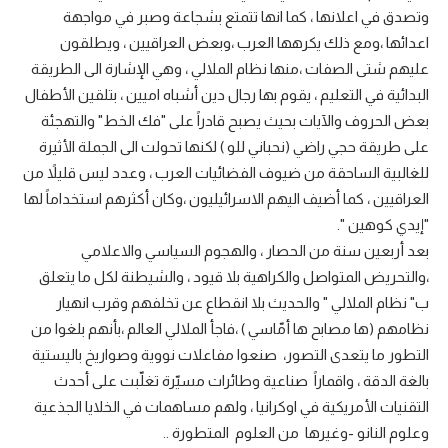
وتصدق في اعلانها ، كما انها تتمتع بشجاعة وصبر في مواجهة
اعدائها ،ومع ذلك يكرهها العرب ،وبعض العراقيين ، ويطلقون
عليهم شتى الصفات ،منها نظام الملالي ، وهي الإشارة الى الطريقة
البدائية في التعليم ، يقوم بها رجال دين أشباه اميين ، بتلقين الأطفال
بعض الحروف والآيات بحيث يصبح قادراً على "فك الخط" والتهجئة
على طريقة حجي راضي (نحباني للو ) لكنها تحولت الى الجملة الأثيرة
للغالبية الساحقة من ضيوف الفضائيات العرب ، وعدد ليس قليلاً من
العراقيين ، كما أضيف اليهم الاسرائيليون ،وكان أكثرهم استخداماً لها
"إيدي كوهين ".
بعد أربعين سنة من الحصار ، والهجوم السياسي والاعلامي
،والتحريض المتواصل والكراهية بلا قيود ، والشيطنة لكل ما يتعلق
ب" نظام الملالي " والحديث بلا انقطاع عن تخلفهم وقرب انهيار
نظامهم (ها مصابح ها أمّاسي ) ،فاجأ الملالي العالم ،بأنهم بلغوا من
التطور ما يتعدى التصور، صنعوا مفاعلات نووية وصواريخ باليستية
بالغة الدقة ، واقماراً صناعية وطائرات مسيّرة تغلّبت على أحدث
التقنيات الأمريكية في اوكرانيا ، ولهم مساهمات في الخلايا الجذعية
وعلوم النانو -وغيرها من العلوم المتطورة ..