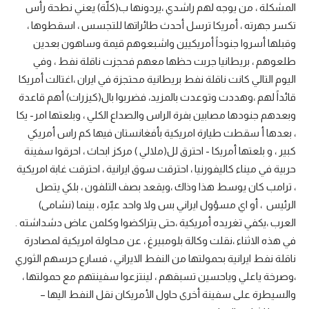
المشكلة ، من يوجه لهم راشدي ،يردونها ب(كلّة) يعني نطحة رأس
تكسر جهرته ، أمريكا ترسل أحدث طائراتها للتجسس ، اسقطوها ،
وقبلها أسروا جنوداً أمريكيين واشبعوهم قيمة وساهون بعدين
طلعوهم ، بريطانيا جربت حظها معهم فحجزت ناقلة نفط ، وفي
اليوم التالي كانت ناقلة نفط بريطانية محتجزة في ايران ،اغتالت أمريكا
قائداً لهم ،وهددت وتوعدت بالمزيد، فضربوا بال(كيزرات) أهم قاعدة
وبعدهم جنودها مصابين بفرة الراس والصداع الكلي ، وبلعتها امر- يكا
، بعدها أ سقطت طيارة امريكية بأفغانستان فيها كم راس أمريكي
كبير ، و بلعتها أمريكا - احترق لل(ملالي ) مركز ابحاث ، احرقوا سفينة
حربية في ميناء كاليفورنيا ، احترقت سوق ايرانية ، احترقت غابة امريكية
، ترامب كان يوسط هذا وذاك ،ويقعد بصف التلفون ، بلكي يتصل
الرئيس ، أو اي مسؤول ايراني بس ولا واحد عبّره ، بينما (نشامى)
العرب ،يكفي تغريده أمريكية ،حتى يتراكضوا وكلمن عاض دشداشته .
في هذه الاثناء ،نقلت وكالة بلومبيرغ ، عن محاولة امريكية لمصادرة
ناقلة نفط ايرانية بحمولتها من النفط الايراني ، فسارع حرسهم الثوري
،وصرخة ياعلي وياحسين تسبقهم ، لينتزعوا سفينتهم مع حمولتها ،
والسيطرة على سفينة أخرى حاول الأمريكان نقل النفط اليها –