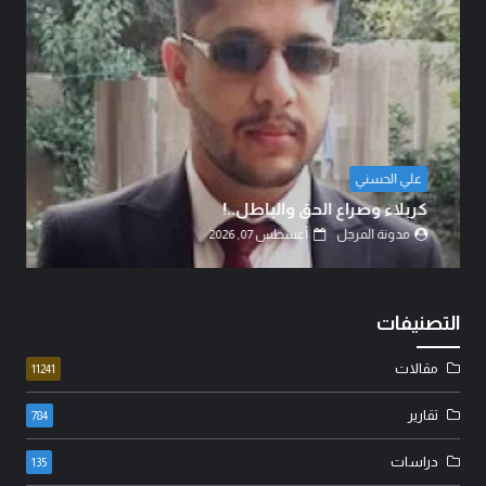
الشيخ الدكتور عبد الرضا البهادلي
دماءُ أبنائنا ليست رخيصة..!
مدونة المرجل
أغسطس 07, 2026
التصنيفات
مقالات
11241
تقارير
784
دراسات
135