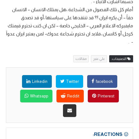
حسبما اشارت الانباء - .
أمام كل تلك الفصول من الشجاعة ،هل يمتلك الانسان – الانسان
حقاً – أن يكره ايران ؟؟ قد تنتقدها على سياستها ،أو قد تصدق
مايفبركه الاعلام العربي – الخليجي خاصة – لكن ان كنت تحترم قيمتك
كرجل أو كانسان ،فلابد ان تحترم شجاعة عدوك- لمن يعتبر ايران عدواً
- .
التصنيفات:
علي عنبر
مقالات
Linkedin
Twitter
facebook
Whatsapp
Reddit
Pinterest
REACTIONS: