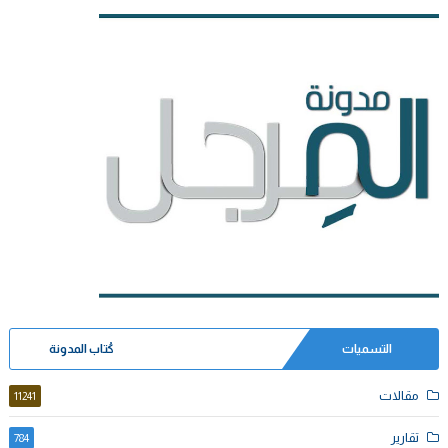
التسميات
كُتاب المدونة
مقالات
11241
تقارير
784