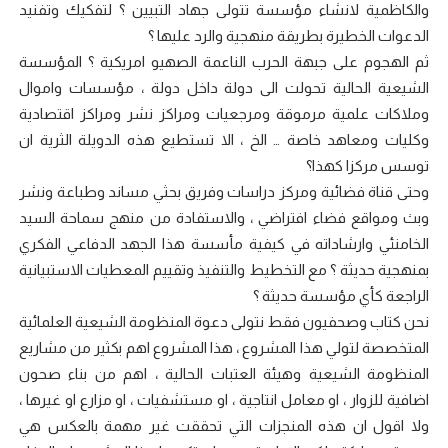
والكاظمية لانشاء مؤسسة تتولى جهاد التبيين ؟ لتفكيك وتفنيد
الدعوات الخطيرة بطريقة منهجية والرد عليها ؟
ثم الهجوم على جبهة الحرب الناعمة الصهيو امريكية ؟ المؤسسة
الشيعية الحالية تحولت الى دولة داخل دولة ، مؤسسات واموال
وملاكات علمية مرموقة ومرجعيات ومراكز نشر ومراكز اقتصادية
وكليات ومعاهد خاصة … الخ ، الا تستطيع هذه الدويلة الثرية ان
توسس مركزا كهذا؟
وحتى قناة فضائية ومركز دراسات وفريق بحثي مساند وطباعة ونشر
وبث ومواقع فضاء افتراضي ، والاستفادة من منهج سماحة السيد
الخامنئي وارشاداته في كيفية مأسسة هذا الجهد الدفاعي الفكري
بمنهجية حديثة ؟ مع التخطيط والتنفيذ وتقييم المعطيات الاستبيانية
الراجعة كأي مؤسسة حديثة ؟
نحن كتاب وصحفيون فقط نتولى دعوة المنظومة الشيعية العلمائية
المتخصصة لتولي هذا المشروع ، هذا المشروع اهم بكثير من مشاريع
المنظومة الشيعية وهيئة العتبات الحالية ، اهم من بناء صحون
اضافية للزوار ، او معامل انتاجية ، او مستشفيات ، او مزارع او غيرها ،
ولا اقول ان هذه المنجزات التي تحققت غير مهمة بالعكس هي