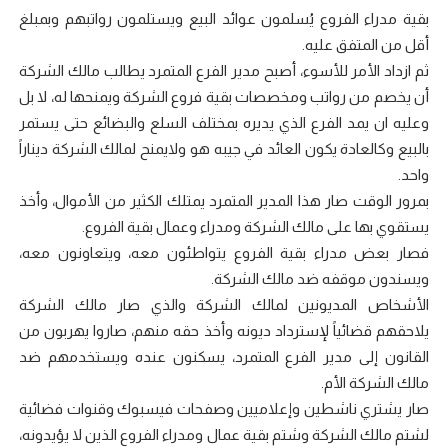
بقية مدراء الفروع يُسلمون عوائد البيع ويستلمون رواتبهم وبمبلغ
أقل من المتفق عليه.
ثم ازداد الأمر للأسوء، أصبح مدير الفرع المتمرد يطالب مالك الشركة
أن يخصم من رواتب ومخصصات بقية فروع الشركة ويمنحها له، لا بل
وعليه ان يمد الفرع الذي يديره بمختلف السلع والبضائع حتى يستمر
بالبيع وكالعادة يكون العائد في جيبه هو ولايمنح لمالك الشركة ديناراً
واحد.
بمرور الوقت صار هذا المدير المتمرد يمتلك الكثير من الأموال، وأخذ
يستقوي بها على مالك الشركة ومدراء وعمال بقية الفروع.
فصار بعض مدراء بقية الفروع يتواطئون معه، ويتعاونون معه،
ويسندون موقفه ضد مالك الشركة.
الأشخاص المديونين لمالك الشركة والذي صار مالك الشركة
يلاحقهم قضائياً لإسترداد ديونه وأخذ حقه منهم، صاروا يهربون من
القانون إلى مدير الفرع المتمرد، يسكنون عنده ويستخدمهم ضد
مالك الشركة الأم.
صار يشتري ناشطين وإعلاميين وصفحات فيسبوك وقنوات فضائية
لشتم مالك الشركة وشتم بقية عمال ومدراء الفروع الذين لا يؤيدونه،