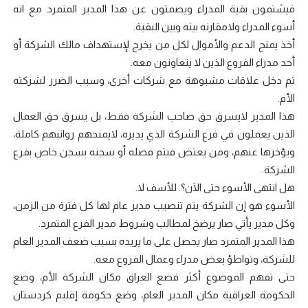
فيشتمون بقية المدراء ويصمتون عن هذا المدير المتمرد مع انه
أسوء المدراء ولامقارنه بينه وبين البقية.
أخذ يمنح الدعم والأموال لكل من يخرج لإستهداف مالك الشركة أو
أحد مدراء الفروع الذين لا يتعاونون معه.
ثم دخل علاقات مشبوهة مع شركات أخرى، وسبب الضرر لشركته
الأم.
هذا المدير لايسرق حق صاحب الشركة فقط، بل يسرق حق العمال
الذين يعملون في فرع الشركة الذي يديره، لايمنحهم رواتبهم كاملة،
ويؤخرها عنهم، ومن يعتض فيتم فصله أو سجنه بسجن خاص بفرع
الشركة.
هل انتهى الأسوء حتى الآن؟. للأسف لا.
الأسوء هو إن الشركة يتم تنصيب مدير عام لها كل فترة من الزمن،
وكل مدير يأتي صار يرضخ لمطالب وشروط مدير الفرع المتمرد.
هذا المدير المتمرد صار يحصل على ما يريده بسبب ضعف المدير العام
للشركة، وتواطؤ بعض مدراء وعمال الفروع معه.
حتى تفهم الموضوع أكثر فضع العراق مكان الشركة الأم، وضع
الحكومة العراقية مكان المدير العام، وضع حكومة إقليم كردستان