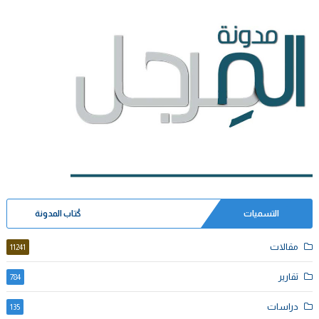
التسميات
كُتاب المدونة
مقالات
11241
تقارير
784
دراسات
135