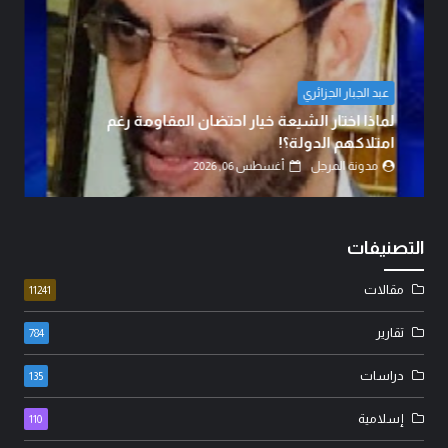
د. محمود الهاشمي
العراق بين الأزمة وخيارات النجاة: كيف يمكن تحويل
التحديات إلى فرصة للإصلا...
مدونة المرجل
أغسطس 06, 2026
التصنيفات
مقالات
11241
تقارير
784
دراسات
135
إسلامية
110