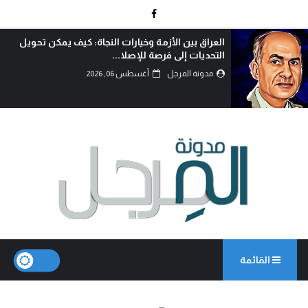
كن تحويل
الوطنجية… عندما يُستغل علم العراق لإثارة
مدونة المرجل
أغسطس 06, 2026
القائمة