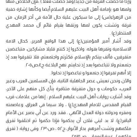
وإذا ما حصلت الفرقة من جديد(وقد حصلت فعلا ) ،فإن الخلاص منها
ولمها هو بإمامة أهل البيت عليهم السلام:أيضا وكأنها إشارة خفية
من الزهراء(س) إلى ما سيكون علية حال الأمة في آخر الزمان، من
فرقة وتشتت يكون لمها ورتقها بقيام قائم آل محمد المهدي
المتتظر(ع) .
وقد أشار أمير المؤمنين(ع) إلى هذا الواقع المرير، كحال الامة
الاسلامية وتفرها بقوله: واذكروا إذ كنتم قليلا مشاركين، متباغضبن
متفرقين، فألف بينكم بالإسلام، فكثرتم واجتمعتم، فلا تتفرقوا بعد إذ
جتمعتم ولا تتباغضوا بعد إذ تحاببتم. نهج البلاغة ج٤،ص٢٠٥.
إلا أنهم تفرقوا إذ جتمعوا و تباغضوا إذ تحابوا.
والآن ونحن نعيش عصر الجاهلية الثانية، فإن المسلمين العرب وغير
العرب، حكومات و دول متفرقة متنافرة ينأى كل منهم على الآخر،
وقد أشارت روايات أهل البيت عليهم السلام : إنها من علامات قرب
القيام المقدس للامام المهدي(ع) ، ولا سيما في العراق، وعاصمته
ومقره ودولته دولة العدل الألهي . فقد ورد عن أبي بصير عن الأمام
الباقر(ع): لا بد لبني فلان أن يحكموا فإذا حكموا ثم اختلفوا تفرق
ملكمهم وتشت أمرهم. بحار الأنوار، ج٥٢ ، ص٢٣٠. وفي رواية: ( تفرق
ملكهم ) . غيبة النعماني، ص٢٥٣.