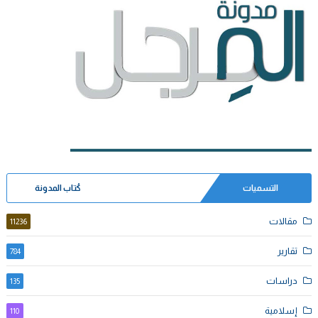
التسميات
كُتاب المدونة
مقالات
11236
تقارير
784
دراسات
135
إسلامية
110