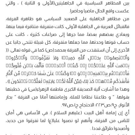
بين المظاهر السياسية في الجاهليتين(الأولى و الثانية ) ، والتي
عكست واقع الحال ماضيا وحاضرا.
من مظاهر الجاهلية على الصعيد السياسي هو ظاهرة الفرقة،
فالقبائل العربية في الجاهلية الأولى، كانت متفرقة متنافرة فيما بينها،
ويعادي بعضهم بعضا، مما جرها إلى صراعات كثيرة ، كانت على
حساب قوتها وحدتها، مما جعلها متفرقة، كل قبيلة تتنحي جانبا عن
الأخرى إلى أن استنقذت من الفرقة بمحمد(ص) كما في قوله تعالى: ((
وَٱعۡتَصِمُوا۟ بِحَبۡلِ ٱللَّهِ جَمِیعࣰا وَلَا تَفَرَّقُوا۟ۚ وَٱذۡكُرُوا۟
نِعۡمَتَ ٱللَّهِ عَلَیۡكُمۡ إِذۡ كُنتُمۡ أَعۡدَاۤءࣰ فَأَلَّفَ بَیۡنَ قُلُوبِكُمۡ
فَأَصۡبَحۡتُم بِنِعۡمَتِهِۦۤ إِخۡوَ ⁠نࣰا وَكُنتُمۡ عَلَىٰ شَفَا حُفۡرَةࣲ مِّنَ ٱلنَّارِ
فَأَنقَذَكُم مِّنۡهَاۗ كَذَ ⁠لِكَ یُبَیِّنُ ٱللَّهُ لَكُمۡ ءَایَـٰتِهِۦ لَعَلَّكُمۡ تَهۡتَدُونَ )) ،
وهذا ما أشارت آلية الصديقة الكبرى فاطمة الزهراء(س) في خطبتها
بقولها: ” و طاعتنا نظاما للملة، وإمامتنها أمانا من الفرقة ” بحار
الأنوار، ج٩،ص٢٢٣؛ الاحتجاج ج١،ص٩٧.
أي إن إمامة أهل البيت (عليهم السلام ): في الأساس هي أمان
للناس من الفرقة، وأنهم لو نصبوا عليا(ع) لما تفرقوا من جديد،
وأصبحوا طرائق قددا .