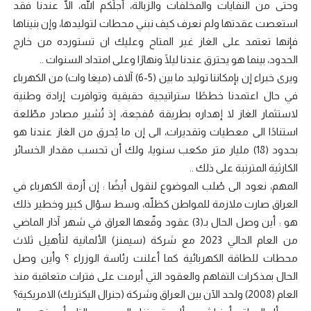
وحتى من النفايات والمخلفات والزبالة، أجلّكم الله، الّا عندنا فقد
استعصت عقدتها ولم نعرف كيف نبني محطات لتوليدها، وإن بنيناها
فإنها تعتمد على الغاز غير المتاح وعليك ان تستورده من خارج
الحدود، بينما هو يحترق عندنا ليلًا ونهارًا وعلى امتداد السنوات ..
ويرى خبراء إن بإمكاننا توليد ما بين (5-6) آلاف (ميغا وات) من الكهرباء
في حال اعتمدنا خططًا ستراتيجية حقيقية وتوافرت إرادة وطنية
لاستثمار الغاز لا إهداره بطريقة مُفجعة، إذ تُشير مصادر مطّلعة
استنادًا الى معطيات وتقديرات، الى إن ما يُحرق من الغاز عندنا هو
بحدود (18) مليار متر مكعب سنويا، ولك أن تحسب مقدار الخسائر
الكارثية المترتبة على ذلك ..
المهم، نعود الى صُلب الموضوع لنقول أيضًا : إن أزمة الكهرباء في
العراق صارت ملازمة للمواطن كظلّه، وسط سؤال كبير وخطير ذلك
هو : أين وصل الحال بـ(3) عقود وقّعها العراق في شهر آذار الماضي
من العام الحالي 2023 مع شركة (سيمنز) الألمانية لتأهيل ثلاث
محطات للطاقة الكهربائية كما أعلنت رئاسة الوزراء ؟ وأين وصل
الحال بمذكرات التفاهم والعقود التي أبرمت على فترات متعاقبة منذ
العام (2008) ولحد الآن بين العراق وشركة (جنرال اليكتريك) الامريكية؟