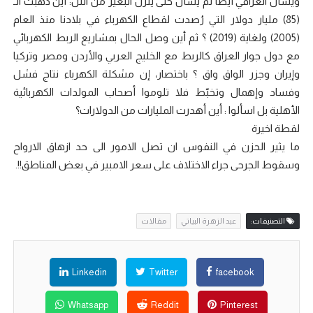
ويسأل العراقي أيضا ثم يسأل حتى ينزل البعير من التل: أين ذهبت الـ
(85) مليار دولار التي رُصدت لقطاع الكهرباء في بلادنا منذ العام
(2005) ولغاية (2019) ؟ ثم أين وصل الحال بمشاريع الربط الكهربائي
مع دول جوار العراق كالربط مع الخليج العربي والأردن ومصر وتركيا
وإيران وجزر الواق واق ؟ باختصار، إن مشكلة الكهرباء نتاج فشل
وفساد وإهمال وتخبّط فلا تلوموا أصحاب المولدات الكهربائية
الأهلية بل اسألوا : أين أهدرت المليارات من الدولارات؟
لقطة اخيرة
ما يثير الحزن في النفوس ان تصل الامور الى حد ازهاق الارواح
وسقوط الجرحى جراء الاختلاف على سعر الامبير في بعض المناطق!!.
التصنيفات:
عبد الزهرة البياتي
مقالات
Linkedin
Twitter
facebook
Whatsapp
Reddit
Pinterest