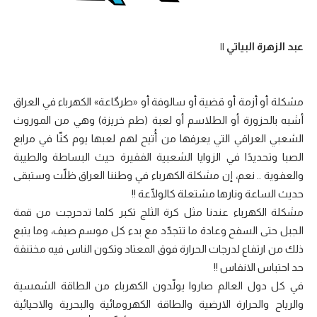
عبد الزهرة البياتي ||
مشكلة أو أزمة أو قضية أو سالوفة أو «طرگاعة» الكهرباء في العراق
أشبه بالحزورة أو الطلاسم أو لعبة (طم خريزة) وهي من الموروث
الشعبي العراقي التي يعرفها من أُتيح لهم لعبها يوم كنّا في مرابع
الصبا وتحديدًا في الزوايا الشعبية الفقيرة حيث البساطة والطيبة
والعفوية .. نعم، إن مشكلة الكهرباء في وطننا العراق ظلّت وستبقى
حديث الساعة ونارها مشتعلة كالولّاعة !!
مشكلة الكهرباء عندنا مثل كرة الثلج تكبر كلما تدحرجت من قمة
الجبل حتى السفح وعادة ما تتجدّد مع بدء كل موسم صيف، وما يتبع
ذلك من ارتفاع لدرجات الحرارة فوق المعتاد وتكون الناس فيه مختنقة
حد احتباس الانفاس !!
في كل دول العالم صاروا يولّدون الكهرباء من الطاقة الشمسية
والرياح والحرارة الارضية والطاقة الكهرومائية والبحرية والاحيائية