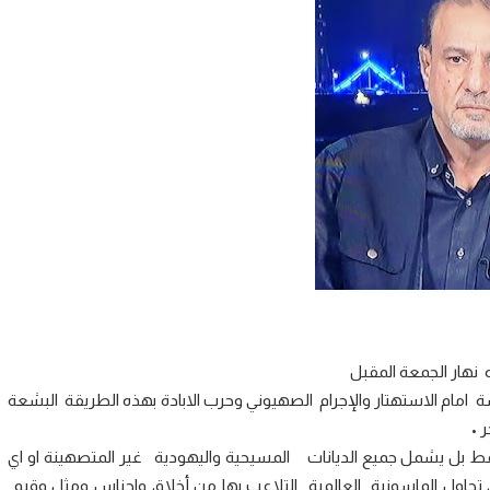
 نهار الجمعة المقبل
 امام الاستهتار والإجرام الصهيوني وحرب الابادة بهذه الطريقة البشعة
ر •
ط بل يشمل جميع الديانات المسيحية واليهودية غير المتصهينة او اي
ي تحاول الماسونية العالمية التلاعب بها من أخلاق واجناس ومثل وقيم