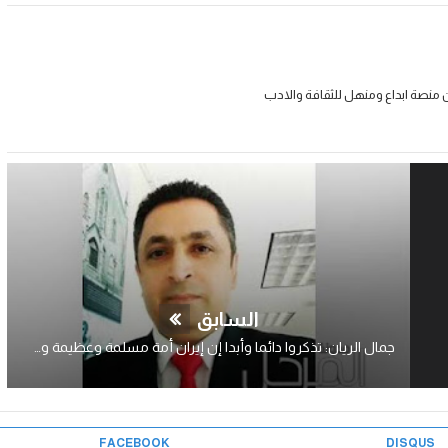
 منصة ابداع ومنهل للثقافة والادب
السابق
جمال الريان: تذكروا دائما وأبدا إن إيران أمة مسلمة وعظيمة وشريفة..
FACEBOOK
DISQUS