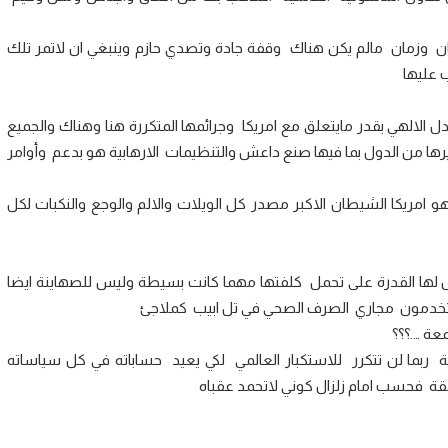
ن وزمان مالم يكن هناك وقفة جادة وتصدي حازم وينبغي ان لاتمر تلك
ب عليها
ل الالهي بقدر مايتعلق مع امريكا وجرائمها المتكررة هنا وهناك والجميع
ا من الدول بما فيها صنع داعش والتنظيمات الارهابية هو بدعم وأوامر
 امريكا الشيطان الاكبر مصدر كل الويلات والالم والوجع والنكبات لكل
يس لها القدرة على تحمل كلفتها مهما كانت بسيطة وليس للصهاينة ايضا
يستخدمون مجاري الصرف الصحي في تل ابيب كملاجئ
عة ….؟؟؟
صة ربما لن تتكرر للاستكبار العالمي لكي يعيد حساباته في كل سياساته
نطقة فحسب امام زلزال كوني لاتحمد عقباه