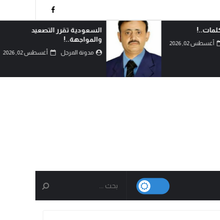
رر التصعيد
أحزموا حقائبكم وترقبوا..!
مدونة المرجل
أغسطس 02, 2026
جل
أغسطس 02, 2026