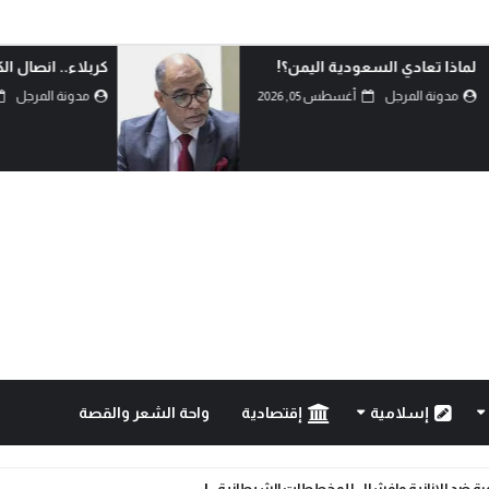
كربلاء.. انصال الكلمات..!
السعودية تق
والمواجهة..!
مدونة المرجل
أغسطس 02, 2026
مدونة المر
إسلامية
إقتصادية
واحة الشعر والقصة
لحق؟!