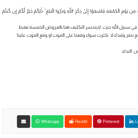
مِ الْجُمُعَةِ فَاسْعَوْا إِلَىٰ ذِكْرِ اللَّهِ وَذَرُوا الْبَيْعَ ۚ ذَٰلِكُمْ خَيْرٌ لَّكُمْ إِن كُنتُمْ
في سبيل الله حيث لاينحسر التكليف هنا بالفروض الخمسة فقط
 نصر وفداء لا نكترث سواء وقعنا على الموت او وقع الموت علينا
ن النداء
Whatsapp
Reddit
Pinterest
L