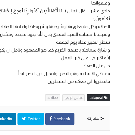
وعنفوانها
حادي عشر _ قال تعالى ( يَا أَيُّهَا الَّذِينَ آمَنُوا إِذَا نُودِيَ لِلصَّلَاةِ مِن يَوْ
تَعْلَمُونَ )
الصلاة وكل مايتعلق بها وشرطها وشروطها واعلاها الجهاد 
وسيجدنا سماحة السبد المفدى باذن الله جنود مجندة ومشاريع
ننتظر التكبير غداة يوم الجمعة
واشارة سماحته باصبعه الكريم كما هو المعهود ونامل ان يكو
الله اكبر حي على خير العمل
حي على الجهاد
فما هي الا ساعة وهو النصر ولابديل عن النصر ابدأ
فانتظروا اني معكم من المنتظرين
التصنيفات:
عباس الزيدي
مقالات
مشاركة
inkedin
Twitter
facebook