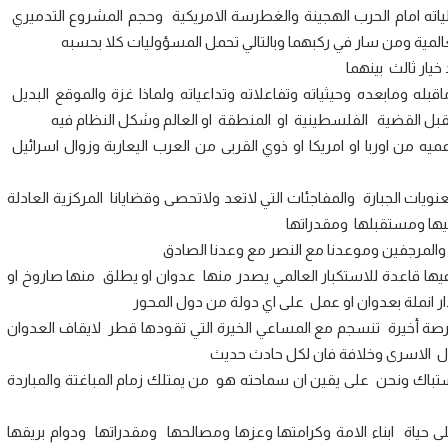
ياته امام الحرب الهجينة والغطرسة الامريكية وحجم المشروع التدميري
المية ومن سار في ركبهما وبالتالي تحمل المسؤوليات كلا بحسبه
يار ثالث بينهما
ه ومابعده وحيثياته وتفاعلاته وتداعياته ولماذا غزة والموقع البديل
قبل القضية الفلسطينية او المنطقة او العالم وشكل النظام فيه
يه من اوربا او امريكا او ذوي القربى من العرب اليعاربة وزوال اسرائيل
المعنويات الجبارة والمفاجئات التي لاتعد ولاتحصى وقضايانا المركزية العادلة
يها ومستقبلها ومقدراتها
 والمرجفين وموعدنا مع النصر مع وعدنا الصادق
ها قاعدة للاستكبار العالمي يصدر منها عدوان او يطلق منها صاروخ او
ر انملة بعدوان او عمل على اي دولة من دول المحور
رصة أخيرة تنسجم مع المساعي الخيرة التي تقودها قطر لايقاف العدوان
دل الاسرى وخلافة فان لكل حادث حديث
ستباك ونحن على يقين ان سماحته هو من يمتلك زمام المباغتة والمباردة
ياة ابناء الامة وكرامتها وعزها ومصالحها ومقدراتها ودوام بريقها