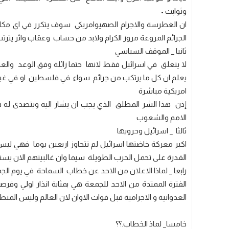
وثوابت •
ان الغطرسة والاجرام الصهيوامريكي سوف يتكرر في اي مكا
الجرائم المروعة مرور الكرام ولابد من حساب وعقاب واثر يترت
ثانيا _ الموقف السياسي
لا يتعلق في اسرائيل فقط لانها حتما زائلة وفق الوعد والعد
يعلم ان كل ما يرتكب من جرائم سواء في فلسطين او في غيره
امريكية مباشرة
إذن هذا الشر المطلق الذي يجب ان يشار اليه ويتصدى له هو
الامم والشعوب
ثالثا _ اسرائيل وحرويها
اكبر معركة خاضتها اسرائيل لم تتجاوز اربعين يوما فهي ل
القدرة على تحمل الحرب الطويلة سيما وان غالبيتهم الان 
رابعا _ لماذا الاعلان من الاحد عن خطاب السماحة في يوم الجم
الفترة الممتدة من الاحد للجمعة هي بمثابة انذار اولي وفر
العدوانية و الاجرامية قبل فوات الاوان لان العالم وليس الم
خامسا_ لماذ الخطاب.؟؟