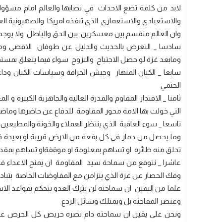
لابد من كلمة تضع الاحداث في نصابها والعالم امام مسؤول
والاستعبادي والاستعماري الذي تنفذه امريكا والصهيونية الع
وان العالم منقسم بين معسكرين بين الحق والباطل ولا يوجد خ
سادسا _ التعرض بالحديث والدليل عن طوفان الاقصى وماقبل
ومابعد غزة لو حصل الاجتياح والنزوح سواء فيما يتعلق بمست
سابعا _ الكيان المنهار وجيش الخرافة وسياسات الكيان وداعم
الحتمي
ثامنا _ الاقتدار المقاوم والقدرة العالية والجاهزية الكبيرة و 
التي خولت بها الامة محور المقاومة للدفاع عن حاضرها وماض
تاسعا _ سوء العاقبة الذي ينتظر العملاء والخونة والمطبعين
وما يحصل من دمار في كل بقعة من الارض قريبة او بعيدة في
تحلق منه طائره او تساهم بمعلومة او موقفةاو تساهم بمقدا
عاشرا _ نتوقع من سماحة سيد المقاومة ان يمنح الاعداء ف
وفك الحصار عن غزة الذي يتزامن مع المفاوضات الخاصة بتبا
علما من اليقين ان سماحته لن يترك العدو يتحكم بقواعد الا
وعنصر المفاجئة بل ويمتلك وسائل الردع
ونحن على يقين ان سماحته دام نصره حريص كل الحرص على ح