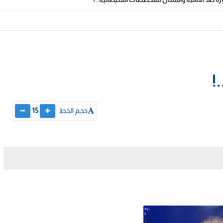
!
حجم الخط
15