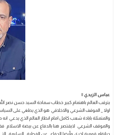
عباس الزيدي ||
يترقب العالم باهتمام كبير خطاب سماحة السيد حسن نصر الله
اولا _ الموقف الشرعي والاخلاقي هو الذي يطغي على السياسة
والمتمثلة بابادة شعب كامل امام انظار العالم الذي يدعي انه ح
والموقف الشرعي لايقتصر هنا بالدفاع عن بيضة الاسلام فق
ديانةاو قومية اخرى وأيضا الدفاع عن الفطرة السليمة الت