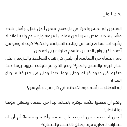
رجاء اليمني ||
اليمنيون لم يخسروا حربًا في تاريخهم. فنحن أهل قتال، وأهل شدة
وبأس شديد. فنحن شربنا من معادن العروبة والإسلام ولدينا قائد لا
يشبه احد مما نعرفه، من رجالات السياسة والحكم!؟ كيف لا وهو من
أحفاد الكرار وابن الحسين عليهم صلوات ربي اجمعين.
ومن عساه من الساسة، أن يلقي كل هذه المواعظ والدروس، على
مدار اليوم والشهر والعام!؟ وهو الذي لم تتوقف حروبه يوما، منذ
صغره، في حدود قريته، وحتى يومنا هذا، وحتى في جغرافيا ما وراء
البحار!؟
إنه المطلوب رأسه دوما لاعدائه، في كل زمن، وبأي ثمن!
ولكم أن تضعوا قائمة مبهرة باعدائه، تبدأ من صعدة وتنتهي مؤقتا
بواشنطن!
أليس له نصيب من الخوف على نفسه وأهله وشعبه!؟ أم أن له
حساباته المغايرة فيما يتعلق بالكسب والخسارة!؟