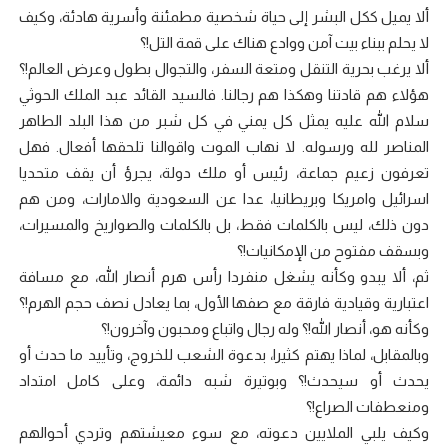
ألا يميل ككل البشر إلى حياة شخصية مطمئنة وأسرية هادئة، وكيف
لا يحلم ببناء بيت آمن ووادع هناك على قمة التل!؟
ألا يرغب بحرية التنقل ومتعة السفر، والتجوال بطول وعرض العالم!؟
هؤلاء هم قادتنا وهكذا هم رجالنا. فالسيد القائد عبد الملك الحوثي
سلام الله عليه يمثل كل يمني في كل شبر من هذا البلد الطاهر
المناصر لله ورسوله. لا نهاب الموت واقوالنا تلحقها أفعال. فهل
تعرفون زعيم جماعة، رئيس أو ملك دولة، يجرؤ أن يقف متحديا
اسرائيل وامريكا وبريطانيا، عدا عن السعودية والامارات، ومن هم
دون ذلك، ليس بالكلمات فقط، بل بالكلمات والصواريخ والمسيرات،
وبسقف مفتوح من الإمكانيات!؟
ثم، ألا يبدو وكأنه يشغل منفردا رأس هرم أنصار الله، مع مسافة
اعتبارية وقيادية فارقة مع صفها الأول، بما يعادل نصف حجم الهرم!؟
وكأنه هو، أنصار الله!؟ وله رجال واتباع ومحبون وآخرون!؟
وبالمقابل، لماذا يهتم كثيرا، بدعوة الشعب للخروج، وتأييد ما حدث أو
يحدث أو سيحدث!؟ وبوتيرة شبه دائمة، وعلى كامل امتداد
ومنعطفات الصراع!؟
وكيف يلبي الملايين دعوته، مع سوء معيشتهم وتردي أحوالهم