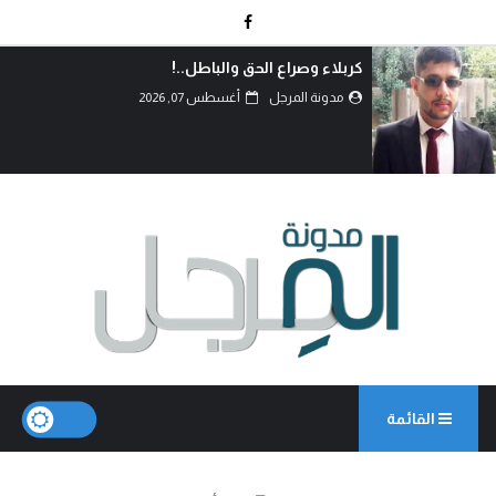
دماءُ أبنائنا ليست رخيصة..!
مدونة المرجل
أغسطس 07, 2026
القائمة