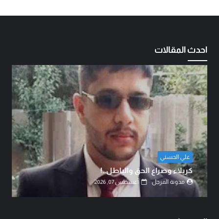
احدث المقالات
الشيخ الدكتور عبد الرضا البهادلي
دماءُ أبنائنا ليست رخيصة..!
مدونة المرجل
أغسطس 07, 2026