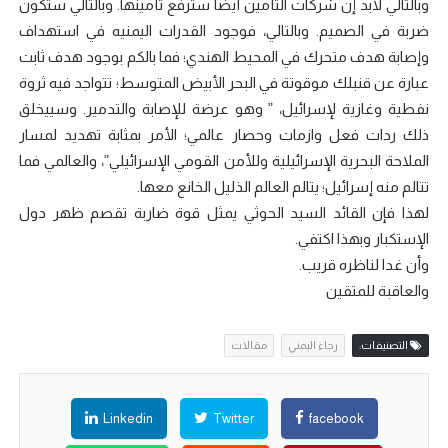
وبالتالي لابد إن شركات التأمين أيضا سترفع تأمينها. وبالتالي ستكون
ضربة في الصميم. وبالتالي، فوجود القدرات اليمنيه في استهداف
وإصابة هدف متحرك في المحيط الهندي؛ فما بالكم بوجود هدف ثابت
عبارة عن قنبلك موقوتة في البحر الأبيض المتوسط؛ تتواجد فيه ثروة
نفطية وغازية لإسرائيل، ” وهو عرضة للإصابة والتدمير. وسييخلق
ذلك ردات فعل وازمات وحصار عالمي؛ الأمر بمثابة تهديد لمسار
الملاحة البحرية الإسرائيلية وللأمن القومي الإسرائيلي”، والعالمي فما
تتالم منه إسرائيل؛ يتالم العالم الذليل الخانع معها.
لهذا فإن القائد السيد الحوثي يمثل قوة ضاربة تقصم ظهر دول
الإستكبار وبهذا اكتفي.
وأن غدا لناظره قريب.
والعاقبة للمتقين
التصنيفات:
رجاء اليمني
مقالات
Linkedin
Twitter
facebook