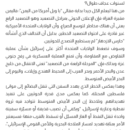
لسنوات عجاف طوال!؟
من هنا ليعلم الكل جيدا بداية مقالي “يا ويل أمريكا من اليمن”؛ فاليمن
مقبرة الغزاة فإن الإعلان الحوثي بمراحل التصعيد وهو التصعيد الرابع
يعني أن هناك مخاطر لتوسع الصراع، وأن الولايات المتحدة الأميركية
غير قادرة على احتواء التصعيد الخطير، بدليل أن التحالف الذي أنشأته
“حارس الازدهار” لم يستطيع التصدي للحوثيين.
وسوف تضغط الولايات المتحدة أكثر على إسرائيل بشأن عملية
التفاوض مع المقاومة، وأن تمنع العملية العسكرية في رفح جنوبي
غزة وبذلك فإن “المرحلة الرابعة من التصعيد” تعني الانتقال من خليج
عدن والبحر الأحمر وبحر العرب إلى المحيط الهندي وإيلات، واليوم إلى
البحر الأبيض المتوسط.
وهذا يعكس الخطر الذي يهدد السفن التي تنقل البضائع إلى موانئ
فلسطين المحتلة، كما يعكس مدى قدرة الحوثيين على تنفيذ
تهديداتهم. ونلاحظ إن البحر الأبيض المتوسط تتواجد فيه ثروة
نفطية وغازية لإسرائيل، “ويكفي أن تصيب قذيفة أو مسيّرة سفينة
واحدة تنقل النفط أو الغاز المسيّل أو تسقط بالقرب منها؛ فسيعتبر
الأمر بمثابة تهديد لمسار الملاحة البحرية وللأمن القومي الإسرائيلي”،