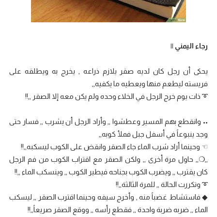
رجاء اليمني ||
يحكى أن رجل كان لديه صقر يلازم ذراعه , يخرج به ويطلقه على
فريسته ليطعم منها ويعطيه ما يكفيه,,
➰ ذات يوم خرج الرجل في الخلاء وحده ولم يكن معه إلا الصقر ,,!!
•• وانقطع بهم المسير وعطشوا ,, وأراد الرجل أن يشرب ,, فسار حتى
وجد ينبوعاً في أسفل جبل فملأ كوبه,,
☜ وحينما أراد شرب الماء جاء الصقر وانقض على الكوب ليسكبه,,!!
,,❍,, حاول مرة أخرى ,, ولكن الصقر مع اقتراب الكوب من فم الرجل
كان يقترب ,, ويضرب الكوب بجناحه فيطير الكوب ,, وينسكب الماء ,,!!
➰ وتكررت الحالة ,, للمرة الثالثة,,!!
◆ فاستشاط غضباً منه , وأخرج سيفه وحينما اقترب الصقر ,, ليسكب
الماء ,, ضربه ضربة واحدة ,, فقطع رأسه ,, ووقع الصقر صريعاً,,!!