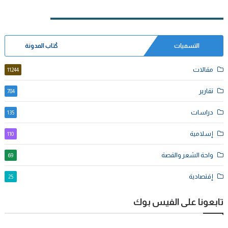
التسميات
كُتاب المدونة
مقالات
11244
تقارير
784
دراسات
135
إسلامية
110
واحة الشعر والقصة
69
إقتصادية
25
تابعونا على الفيس بوك