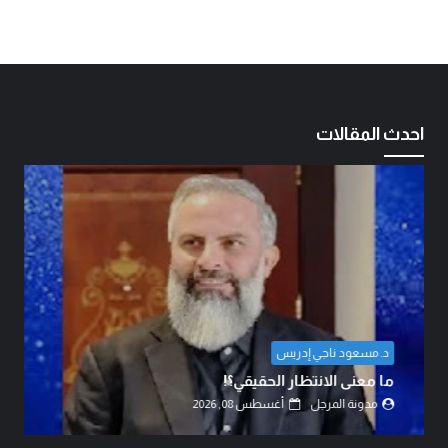
احدث المقالات
ال
د. مسعود ناجي إدريس
ات
ما معنى الانتظار الحقيقي؟!
ال
مدونة المرجل
أغسطس 08, 2026