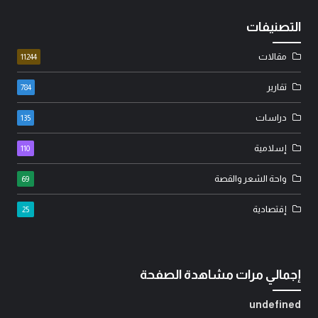
التصنيفات
مقالات
11244
تقارير
784
دراسات
135
إسلامية
110
واحة الشعر والقصة
69
إقتصادية
25
إجمالي مرات مشاهدة الصفحة
u
n
d
e
f
i
n
e
d