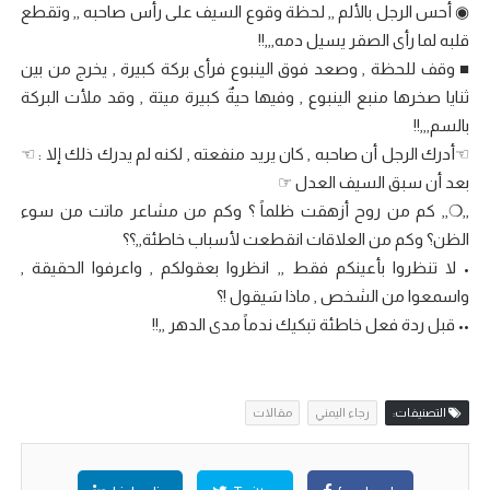
◉ أحس الرجل بالألم ,, لحظة وقوع السيف على رأس صاحبه ,, وتقطع
قلبه لما رأى الصقر يسيل دمه,,,!!
■ وقف للحظة , وصعد فوق الينبوع فرأى بركة كبيرة , يخرج من بين
ثنايا صخرها منبع الينبوع , وفيها حيةٌ كبيرة ميتة , وقد ملأت البركة
بالسم,,,!!
☜أدرك الرجل أن صاحبه , كان يريد منفعته , لكنه لم يدرك ذلك إلا : ☜
بعد أن سبق السيف العدل ☞
,,❍,, كم من روح أزهقت ظلماً ؟ وكم من مشاعر ماتت من سوء
الظن؟ وكم من العلاقات انقطعت لأسباب خاطئة,,؟؟
• لا تنظروا بأعينكم فقط ,, انظروا بعقولكم , واعرفوا الحقيقة ,
واسمعوا من الشخص , ماذا سَيقول !؟
•• قبل ردة فعل خاطئة تبكيك ندماً مدى الدهر ,,!!
التصنيفات:
رجاء اليمني
مقالات