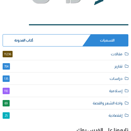
التسميات
كُتاب المدونة
مقالات
11236
تقارير
784
دراسات
135
إسلامية
110
واحة الشعر والقصة
69
إقتصادية
25
تابعونا على الفيس بوك