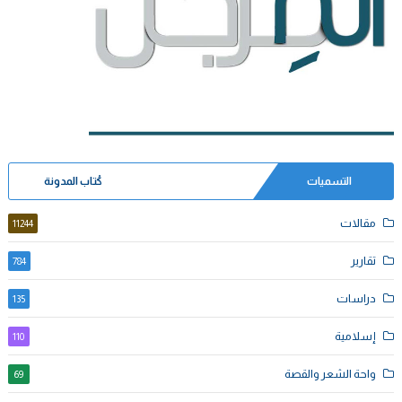
التسميات
كُتاب المدونة
مقالات
11244
تقارير
784
دراسات
135
إسلامية
110
واحة الشعر والقصة
69