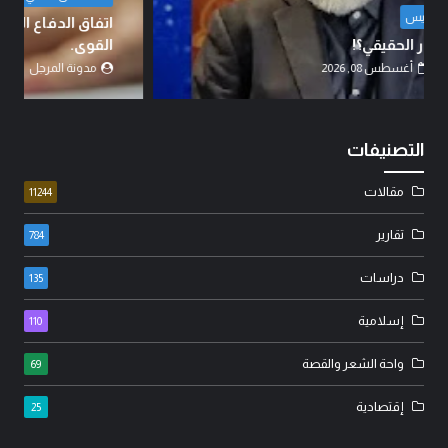
اتفاق الدفاع المشترك… قراءة في تحولات موازين
القوى.
مدونة المرجل
أغسطس 07, 2026
التصنيفات
مقالات
11244
تقارير
784
دراسات
135
إسلامية
110
واحة الشعر والقصة
69
إقتصادية
25