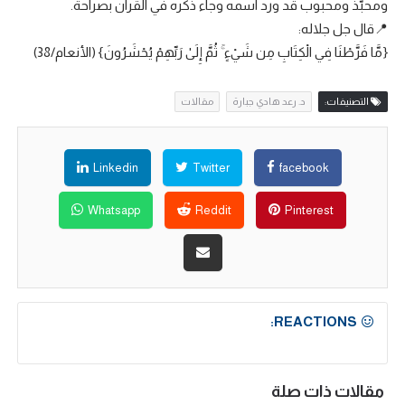
ومحبّذ ومحبوب قد ورد اسمه وجاء ذكره في القرآن بصراحة.
📍قال جل جلاله:
{مَّا فَرَّطْنَا فِي الْكِتَابِ مِن شَيْءٍ ۚ ثُمَّ إِلَىٰ رَبِّهِمْ يُحْشَرُونَ} (الأنعام/38)
التصنيفات:
د. رعد هادي جبارة
مقالات
Linkedin
Twitter
facebook
Whatsapp
Reddit
Pinterest
REACTIONS:
مقالات ذات صلة