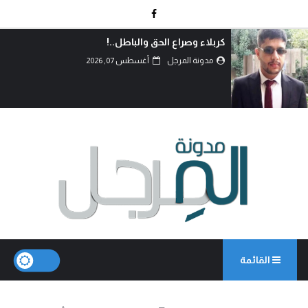
دماءُ أبنائنا ليست رخيصة..!
مدونة المرجل
أغسطس 07, 2026
القائمة