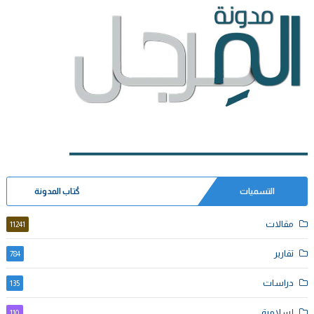
التسميات
كُتاب المدونة
مقالات
11241
تقارير
784
دراسات
135
إسلامية
110