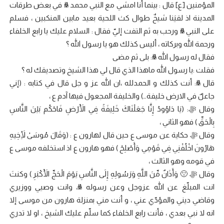
المؤمنين [ع] قال : بينما أنا امشي مع النبي محمد ﷺ في بعض طرقات
المدينة اذ لقيَنا شيخٌ طوال كث اللحية بعيد مابين المنكبين ، فسلم
على النبي ﷺ ورحب به ثم التفت إليّ فقال : السلام عليك يا رابع الخلفاء
ورحمة الله وبركاته ، أليس كذلك هو يا رسول الله ؟
فقال له رسول الله ﷺ: بلى ثم مضى
فقلت :يا رسول الله ماهذا الذي قال لي هذا الشيخ وتصديقك له ؟
قال ﷺ: أنت كذلك و الحمدلله ،ان الله عز و جل قال في كتابه : (إني
جاعلٌ في الارض خليفة…) والخليفة المجعول فيها آدم ع ،
وقال ﷻ: (يَا دَاوُودُ إِنَّا جَعَلْنَاكَ خَلِيفَةً فِي الْأَرْضِ فَاحْكُم بَيْنَ النَّاسِ
بِالْحَقِّ ) فهو الثاني ،
وقال ﷻ حكاية عن موسى ع حين قال لهارون ع : (وَقَالَ مُوسَىٰ لِأَخِيهِ
هَارُونَ اخْلُفْنِي فِي قَوْمِي وَأَصْلِحْ ) فهو هارون ع اذ استخلفه موسى ع
في قومه وهو الثالث ،
وقال ﷻ 🙁 وَأَذَانٌ مِّنَ اللَّهِ وَرَسُولِهِ إِلَى النَّاسِ يَوْمَ الْحَجِّ الْأَكْبَرِ ) وكنتَ
انت المبلّغ عن الله عزوجل وعن رسوله ﷺ، وانت وصيي ووزيري
وقاضي ديني والمؤدّي عني ، و أنت مني بمنزلة هارون من موسى إلا
انه لا نبي بعدي ، فأنت رابع الخلفاء كما سلّم عليك الشيخ ، او لا تدري