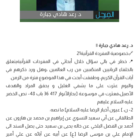
د. رعد هادي جبارة ||
🔗خصوصية المفردة القرآنية21
📍خطر في بالي سؤال خلال أبحاثي في المفردات القرآنيةيتعلق
بالخلفاء الربانيين المنصّبين من رب العالمين ،وهل ورد ذكرهم في
آيات القرآن الكريم، وطفقت أبحث في هذا الموضوع فترة من الزمن.
واليوم عثرت على ما يشفي الغليل و يحقق المراد والهدف
الأصيل،فعثرت في موسوعة [بحارالأنوار 417 36 باب 48- نص الخضر
عليه السلام عليهم
2- ن، ] عيون أخبار الرضا عليه السلام] ما نصه:
الطالقاني عن أبي سعيد النسوي عن إبراهيم بن محمد بن هارون عن
أحمد بن الفضل البلخي عن خاله يحيى بن سعيد حتى يصل السند الى
الإمام علي بن موسى الرضا [ع] عن أبيه عن آبائه عن علي أمير