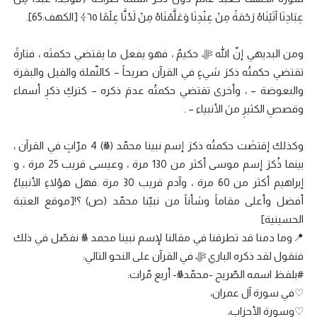
عِبَادِنَا آتَيْنَاهُ رَحْمَةً مِنْ عِنْدِنَا وَعَلَّمْنَاهُ مِنْ لَدُنَّا عِلْمًا ٦٥﴾ [الكهف:65].
ومن البديهي إنّ الله ﷻ حكيمٌ ، فهو يفعل ما يقتضي حكمتَه ، فتارةً
تقتضي حكمتُه ذكرَ شيءٍ في القرآن صريحاً – كالنّملة والفيل والبقرة
والبعوضة – ، وأخرى تقتضي حكمتُه عدمَ ذكره – كتركِ ذكرِ أسماء
وقصصِ الكثيرِ منَ الأنبياء – .
وكذلك إقتضَت حكمتُه ذكرَ إسم نبينا محمّد (ﷺ) 4 مرّاتٍ في القرآن ،
بينما ذُكرَ إسم موسى أكثر من 130 مرة ، وعيسى قريب 25 مرة ، و
إبراهيم أكثر من 60 مرة ، وآدم قريب 30 مرة .فهل هؤلاءِ الأنبياءُ
أفضل وأعلى مقاماً وشأناً من نبيّنا محمّد (ص) ؟![موقع العتبة
الحسينية]
📍وما دمنا قد تطرقنا في مقالنا لإسم نبينا محمد ﷺ نفصّل في ذلك
فنقول لقد ذكره الباري ﷻ في القرآن على النحو التالي:
#بلفظ اسمه الصّريح -محمّدﷺ- أربع مّرات:
♡في سورة آل عمران،
♡وسورة الأحزاب،