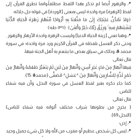
📍والزهور أيضا لم تذكر بهذا اللفظ مطلقاً،وانما تطرق القرآن إلى
لفظ [الزهرة] مرة واحدة ليس بمعنى [الوردة] في قوله جل جلاله:
﴿وَلَا تَمُدَّنَّ عَيْنَيْكَ إِلَىٰ مَا مَتَّعْنَا بِهِ أَزْوَاجًا مِّنْهُمْ زَهْرَةَ الْحَيَاةِ الدُّنْيَا
لِنَفْتِنَهُمْ فِيهِ ۚ وَرِزْقُ رَبِّكَ خَيْرٌ وَأَبْقَىٰ﴾ ﴿١٣١ طه﴾
📍وهنا تعني [زينة الحياة الدنيا] وليست الزهرة واحدة الأزهار والزهور .
وحتى ذكر العسل بلفظه في القرآن الكريم ورد مرة واحدة؛ في سورة
محمد ﷺ، وذلك في سياق بعض ما يتنعم به أهل الجنة فيها،
قال تعالى:
فِيهَا أَنْهَارٌ مِنْ مَاءٍ غَيْرِ آَسِنٍ وَأَنْهَارٌ مِنْ لَبَنٍ لَمْ يَتَغَيَّرْ طَعْمُهُ وَأَنْهَارٌ مِنْ
خَمْرٍ لَذَّةٍ لِلشَّارِبِينَ وَأَنْهَارٌ مِنْ ^عَسَلٍ^ مُصَفًّى {محمدﷺ :15}.
كما جاء ذكره بغير لفظ العسل في سورة النحل، وأن فيه شفاء
للناس.
قال تعالى:
{ يخرج من بطونها شراب مختلف ألوانه فيه شفاء للناس}
{النحل:69}.
📍إذن؛
📍ليس كل شخص عظيم أو مقرب من الله ولا كل شيء جميل وجيد