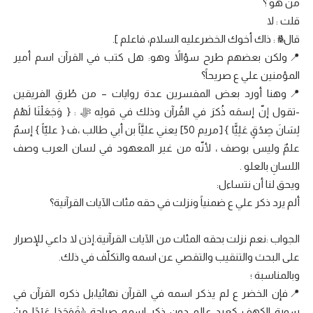
من هو ؟
قلت : لا
قالﷺ : ذاك أخوك الخضرعليه السلام، فاعلم ].
📍ولكن بعضهم طرح سؤالاً وهو: هل كتب في القرآن اسم أمير
المؤمنين علي ع صريحاً؟
📍وهنا أورد بعض المفسرين عدة روايات – من طُرقِ الفريقين
-تقول إنّ إسمَه ذُكرَ في القُرآن وذلك في قولِه ﷻ : { وَجَعَلْنَا لَهُمْ
لِسَانَ صِدْقٍ عَلِيًّا } [مريم 50] يعني عليَّاً بن أبي طالب ،ف { عليّاً } إسمٌ
علمٌ وليس بوصف ، لأنّه من غير المعهود في لسان العرب وصف
اللسانِ بالعلو .
ويحق لنا أن نتساءل:
ألم يرد ذكر علي ع ضمنياً ونزلت في حقه مئات الآيات القرآنية؟
الجواب :نعم نزلت بحقه المئات من الآيات القرآنية.إذن لا داعي للإصرار
على البحث والتنقيب والتقصي عن اسمه والتكلّف في ذلك.
وبالمناسبة ؛
📍فإن الخضر ع لم يذكر اسمه في القرآن نهائيا،بل ذكره القرآن في
سورة الكهف كعبد عالم دون ذكر اسمه صراحة ﴿فَوَجَدَا عَبْدًا مِنْ