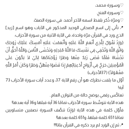
♡وسورة محمد،
♡وسورة الفتح.
♡ومرّة ذُكر بلفظ اسمه الآخر أحمد: في سورة الصفّ.
📍نأتي إلى اسم الصحابي الوحيد المذكور في الآيات وهو اسم [زيد]
الذي ورد في القرآن مرّة واحدة، في الآية الآتية من سورة الأحزاب:
{وَإِذْ تَقُوْلُ لِلَّذِي أَنْعَمَ اللَّهُ عَلَيْهِ وَأَنْعَمْتَ عَلَيْهِ أَمْسِكْ عَلَيْكَ زَوْجَكَ
وَاتَّقِ اللَّهَ وَتُخْفِي فِي نَفْسِكَ مَا اللَّهُ مُبْدِيْهِ وَتَخْشَى النَّاسَ وَاللَّهُ أَحَقُّ أَنْ
تَخْشَاهُ فَلَمَّا قَضَى زَيْدٌ مِنْهَا وَطَرًا زَوَّجْنَاكَهَا لِكَيْ لَا يَكُوْنَ عَلَى
الْمُؤْمِنِيْنَ حَرَجٌ فِي أَزْوَاجِ أَدْعِيَائِهِمْ إِذَا قَضَوْا مِنْهُنَّ وَطَرًا وَكَانَ أَمْرُ اللَّهِ
مَفْعُوْلًا} (37الأحزاب)
أوّل ما يلفت نظرك هو أن رقم الآية 37، وعدد آيات سورة الأحزاب 73
آية!
تعاكُس رقمي يوضح حالة من التوازن العام..
هذه الآية تتوسَّط سورة الأحزاب تمامًا 36 آية قبلها و36 آية بعدها!
فأوّل كلمة في هذه الآية (وَإِذْ) تنصِّف السورة نصفين متساويين
تمامًا 651 كلمة قبلها، و651 كلمة بعدها!
📍ثم إن الوَرد لم يرد ذكره في القرآن بتاتا!!!