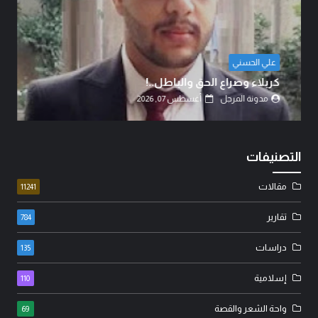
الشيخ الدكتور عبد الرضا البهادلي
دماءُ أبنائنا ليست رخيصة..!
مدونة المرجل
أغسطس 07, 2026
التصنيفات
مقالات
11241
تقارير
784
دراسات
135
إسلامية
110
واحة الشعر والقصة
69