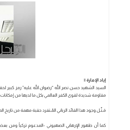
إياد الإمارة ||
السيد الشهيد حسن نصر الله “رضوان الله عليه” رمز كبير لحق
مقاومة شديدة لقوى الكفر العالمي بكل ما لديها من إمكانات ها
مَـثّـل وجود هذا القائد الرباني المُـتفرد حقبة مهمة من تاريخ 
كما أن ظهور الإرهابي الصهيوني -المدعوم تركياً ومن بعض