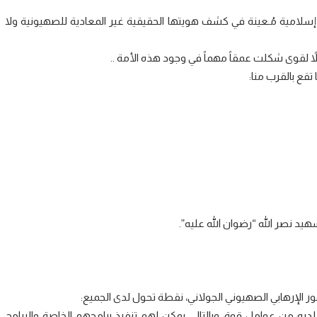
سلامية مُـعينة في كشف هويتها الحقيقية غير المعادية للصهيونية ولا
 لقوى شكلت عمقاً مهماً في وجود هذه الأمة ..
تقع بالقرب منا:
ر الإرهابي الصهيوني الجولاني، نقطة تحول لدى الجميع:
لديه من عوامل قوة، وبالتالي يمكن لهم تنفيذ برامجهم الخاصة والبرامج