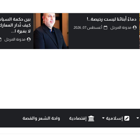
بين حكمة السياسة وأحقاد البدو:
الدم هو الذي يكتب
كيف تُدار المعارك بعقول العلماء
مدونة المرجل
لا بغيرة ا...
مدونة المرجل
أغسطس 07, 2026
إسلامية
إقتصادية
واحة الشعر والقصة
..!