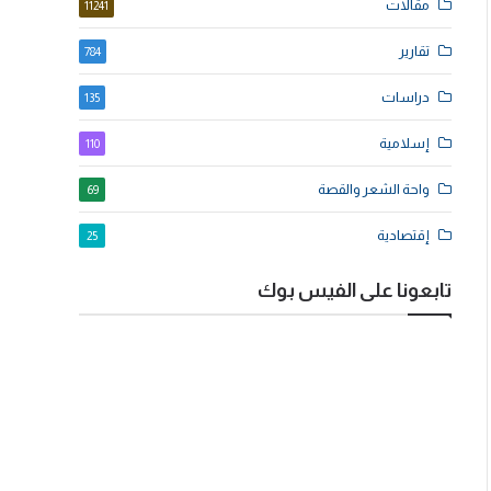
مقالات
11241
تقارير
784
دراسات
135
إسلامية
110
واحة الشعر والقصة
69
إقتصادية
25
تابعونا على الفيس بوك