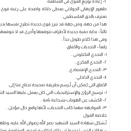
٢- إعادة توزيع القوى في المنطقة:
ظهور الإرهابي الجولاني يعطي دلالة واضحة على رغبة قوى إ
تعترف بالحق الفلسطيني ..
هذا من جهة، ومن جهة قد تبرز قوى جديدة تطرح نفسها بديلاً
ثالثاً:- بداية حقبة جديدة لأطراف نتوقعها وأخرى قد لا نتوقعها 
وفي هذا كلام طويل جداً ..
رابعاً:- التحديات والآفاق:
١- التحدي التكنلوجي ..
٢- التحدي الفكري ..
٣- التحدي الإقتصادي ..
٤- التحدي الداخلي ..
الآفاق التي يُـمكن أن تُـرسم بطريقة صحيحة تحتاج منا إلى:
١- ترسيخ الرؤى والإستراتيجيات التي كان يعمل عليها السيد الشهيد نصر الله “رضوان الله عليه”.
٢- الكشف عن الهويات بشجاعة تامة ..
٣- المواجهة مهما كانت التحديات، لأنها واقع حال مؤجل ..
خلاصة القول
تُـشكل شهادة السيد الشهيد نصر الله رضوان الله عليه، وظهو
– هؤلاء الذين إعتبروا إن ذلك إنتكاسة لمحور المقاومة وما 