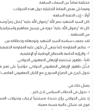
مختلفة تماماً عن السمات السابقة.
وفيما يلي بعض النقاط التحليلية حول هذه التحولات:
أولاً:- إرث الحقبة السابقة:
كان السيد الشهيد نصر الله “رضوان الله عليه” يُـمثل رمزاً وش
كان له “رضوان الله عليه” دوره في ترسيخ مفاهيم واستراتيجي
من المنطقة ..
لقد جمعت سياسة السيد الشهيد وتوجهاته وخطاباته بين:
١- عناصر المقاومة كما ينبغي أن تكون عليه المقاومة الحقيقية الشاملة ..
٢- والرؤية الخاصة بالمصالح الوطنية أو الإقليمية.
ثانياً:- ظهور شخصية الإرهابي الصهيوني الجولاني:
مَـثّـل ظهور الإرهابي الصهيوني الجولاني، مؤشراً على تغي
تحول كبرى في الصراع المحوري مع الكيان الصهيوني الغاصب
يتمثل ذلك في:
١- تحول في الخطاب السياسي لدى كثير …
إذ يتبنى الجولاني رؤى جديدة مستجيباً لرغبات وتحولات ال
قوى قد تشكل غالبية بنسبة معينة.