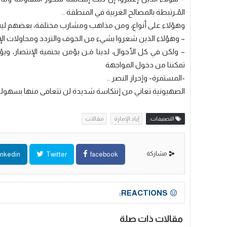
المُـرتبطة بالمصالح الغربية في المنطقة ..
وهؤلاء على أنواع، ومن مذاهب ومشارب مختلفة، بعضهم ليس ب
– ⁠وهؤلاء الذين شعروا بشيء من الخوف والتردد ومحاولات الإنحنا
– ⁠ولكن في كل الأحوال، لدينا مَـن يؤمن بحتمية الإنتصار، ويؤ
تمكننا من دخول المواجهة
-المستمرة- وإحراز النصر ..
الصهيونية تعاني من إنتكاسة شديدة لن تتعافى منها بسهولة
التصنيفات:
إياد الإمارة
مقالات
مشاركة
inkedin
Twitter
facebook
REACTIONS:
مقالات ذات صلة