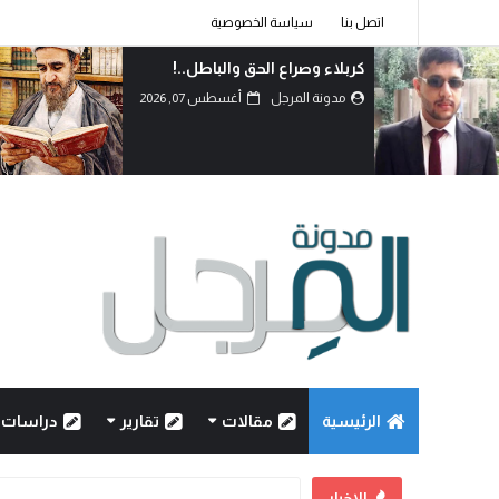
اتصل بنا
سياسة الخصوصية
دماءُ أبنائنا ليست رخيصة..!
مدونة المرجل
أغسطس 07, 2026
الرئيسية
مقالات
تقارير
دراسات
الاخبار
كربلاء وصراع الحق والباطل