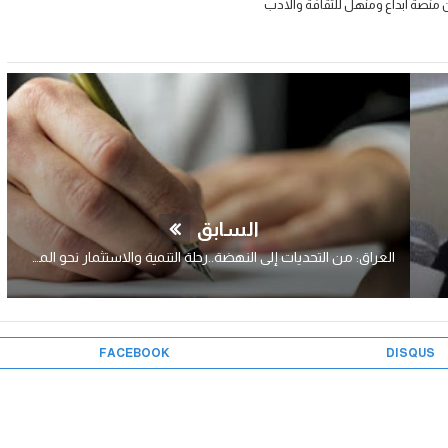
 منصة ابداع ومنهل للثقافة والادب
السابق
العراق: من التحديات إلى النهضة..رحلة التنمية والاستثمار نحو المستقبل..!
FACEBOOK
DISQUS