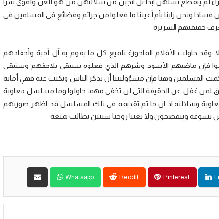
حمراء لم ينقطع نسلهن أبدا بل انجبن من سلالتهن من هو ألعن وأقوى شرا
رض فسادا ونحن راينا بأم أعيننا ما فعلوا من جرائم وفضائع في المسلمين في
عرف حقيقتهم الشريرة
ا وقد حاولت الأقلام الماجورة تلميع كل ما يقوم به آل أمية وأحفادهم
ولوا فإن ماضيهم الأسود وشرهم الذي فعلوه سيبقى يلاحقهم وستبقى
حكمت المسلمين وهنا فإن مسؤوليتنا أن نذكر الناس ونكتب عنه فهي أمانة
 لمن غفل عن الحقيقة التي لن تخفى مهما حاولوا وما مسلسل معاوية
عاوية وسلالته اذ ان ما تم تقدبمه في تلك المسلسل قد اظهر صورتهم
ناس تشوفه وينفضحون ولا تعبنا روحنا سنتين نطالب بمنعه
Whatsapp
Reddit
Pinterest
L