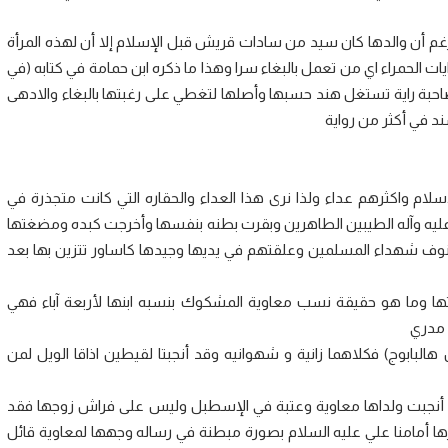
م أن والدها كان سيد من سادات قريش قبل الإسلام إلا أن لهذه المرأة
يات الحمراء اي من تعمل بالبغاء سرا وهذا ما ذكره ابن حمامة في كتابه (في
حبة راية تستغل هند حسبها وأصلها لتغطي على رغبتها بالبغاء والادهى
ند في أكثر من رواية
لام واكثرهم عداء ولذا نرى هذا العداء والحقاره التي كانت متجذرة في
يه وآله الطيبين الطاهرين وبقرت بطنه بنفسها وأخرجت كبده ومضغتها
نوف شهداء المسلمين وعلقتهم في يديها وجيدها كاساور تتزين بها بعد
ها وما هو حقيقة نسب معاوية المشكوك بنسبه ابنها لأربعة آباء فهي
 مدري
بابوج) فكلاهما زانية و شهوانيه وقد أنجبتا لقيطين اذاقا الويل لمن
ا أنجبت ولداها معاوية وعتبة في الإسطبل وليس على فراش زوجها فقد
ا أمامنا علي عليه السلام بصورة مبطنة في رساله وجهها لمعاوية قائل