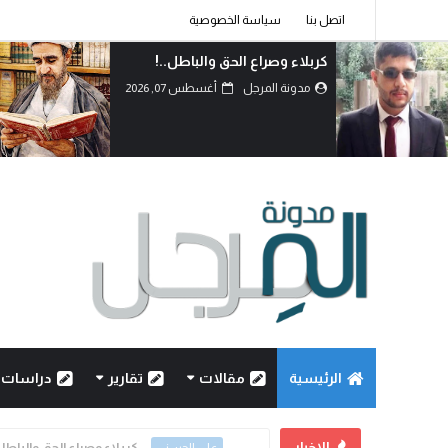
اتصل بنا
سياسة الخصوصية
دماءُ أبنائنا ليست رخيصة..!
مدونة المرجل
أغسطس 07, 2026
الرئيسية
مقالات
تقارير
دراسات
الاخبار
كربلاء وصراع الحق والباطل