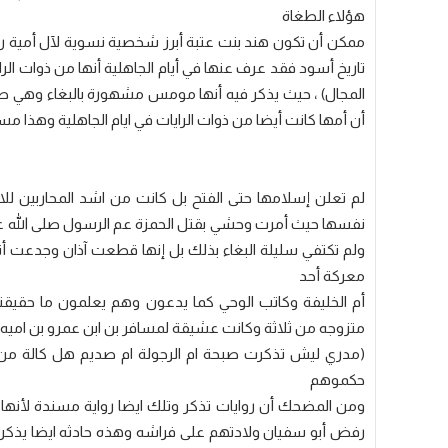
هؤلاء الطغاة
ممكن أن تكون هند بنت عتبة أبرز شخصية نسوية لآل أمية رغ
تاريخ أسود فقد عرف عنها في أيام الجاهلية أنها من ذوات الرا
المجال) ، حيث يذكر فيه أنها مومس مشهورة بالبغاء وهي صا
أن أمها كانت أيضا من ذوات الرايات في ايام الجاهلية وهذا مس
لم تعلن إسلامها حتى الفتح بل كانت من اشد المحاربين للاس
نفسها حيث أمرت وحشي بقتل الحمزة عم الرسول صلى الله عل
ولم تكتفي سليلة البغاء بذلك بل إنها قطعت آذان وجدعت أ
معركة أحد
أم الخليفة وكاتب الوحي كما يدعون وهم يعلمون ما حقيقت
متزوجه من ثلاثة وكانت عشيقة لمسافر بن ابن عمرو بن اميه
(مدري ليش تذكرت صبحة ام الرجولة ام صديم هل كالة من هال
حكموهم
ومن المضحك أن روايات تذكر وتلك ايضا رواية مسندة لأنه
رفض أبو سفيان ولادتهم على فراشه وهذه حادثه ايضا يذكره