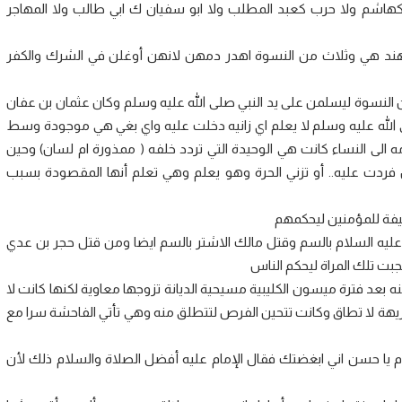
كهاشم ولا حرب كعبد المطلب ولا ابو سفيان ك ابي طالب ولا المهاجر
هند هي وثلاث من النسوة اهدر دمهن لانهن أوغلن في الشرك والكفر
النسوة ليسلمن على يد النبي صلى الله عليه وسلم وكان عثمان بن عفان
 الله عليه وسلم لا يعلم اي زانيه دخلت عليه واي بغي هي موجودة وسط
 الى النساء كانت هي الوحيدة التي تردد خلفه ( ممذورة ام لسان) وحين
فردت عليه.. أو تزني الحرة وهو يعلم وهي تعلم أنها المقصودة بسبب
ليفة للمؤمنين ليحكمهم
يه السلام بالسم وقتل مالك الاشتر بالسم ايضا ومن قتل حجر بن عدي
جبت تلك المراة ليحكم الناس
نه بعد فترة ميسون الكليبية مسيحية الديانة تزوجها معاوية لكنها كانت لا
كريهة لا تطاق وكانت تتحين الفرص لتتطلق منه وهي تأتي الفاحشة سرا مع
لام يا حسن اني ابغضتك فقال الإمام عليه أفضل الصلاة والسلام ذلك لأن