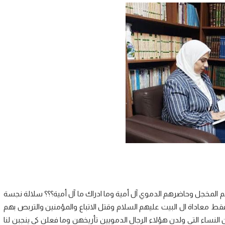
خهم المخجل وحاضرهم الدموي آل أمية وما ادراك ما آل أمية؟؟؟ سلالة نجسة
ط معاداة ال البيت عليهم السلام وقتل الاتباع والمؤمنين والتربص بهم
ساء التي ولدن هؤلاء الرجال الدمويين تأريخهن وما فعلن كي ينجبن لنا