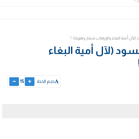
د (لآل أمية البغاء والإرهاب شعار وهوية)..!
لسود (لآل أمية البغاء
حجم الخط
15