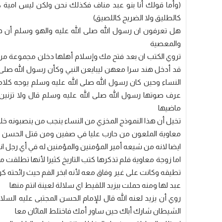
(وأما قولك أنا بنو عبد مناف فكذلك نحن ولكن ليس امية 
كالطليق ولا الضريح كاللصيق)
هل تعرفون ان رسول الله صلى الله عليه والهو وسلم أن 
والمعصية
تروي الكتب ان بعد فتح مك وإسلام أهلها دخلن مجموعة من 
قد أدخل هند سرا معهن ليبايعن النبي وكأن رسول الله صلى
النساء وحين كان رسول الله صلى الله عليه وسلم يوجه كلامه
عرف صوتها رسول الله صلى الله عليه وسلم قال ولا تزنين 
ماضيها
تخيل أن هذا النموذج المخزي من النساء ينجب من ينصبونه خ
معاوية الملعون من حارب عليا في صفين ومن قتل الحسن عل
ايضا لانه من شيعه أمير المؤمنين والمؤمنين له في أي رجل ان
اما زوجة معاوية فلم تذكرها كتب التاريخ كثيرا لأنها تطلقت م
تطيقه وكانت على غير وفاق معه لأنه ابخر الفم حيث رائحته 
عبد لها ومنه حملت بيزيد اللقيط اي سلالة لعينة انتم منها
روي أن يزيد لعنه الله قال للإمام الحسن المجتبى عليه الس
الشيطان شارك أباك حين ساور أمك فاختلط المائان معا