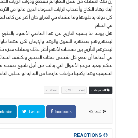
إن تلك السلالة من نسل البغايا لم تنقطع وذوات الرايات ال
أبناء جهاد النكاح وأصحاب الرايات السوداء الذين عاثوا في الأ
كل دولة يدخلونها وما عشناه في العراق كان أكثر من كاف لن
في الختام
هل يوجد ما يخفيه التاريخ من هذا الماضي الأسود بالطبع ل
ليظهروهم بمظهره التقوى والزهد والإيمان لكن مهما حا
ليذكرهم التأريخ بين صفحاته لأنهم أكثر عائلة وسلالة قذرة 
في أعناقنا أن نضع كل شخص بمكانه الصحيح ونكشف الحقائق
عنكم ببعيد فرغم الأموال التي بذلت من أجل تلميع صفحة م
الحقيقية وهذا يكفينا حرامات عارضنا من البداية لو مخلين ال
التصنيفات:
إنتصار الماهود
مقالات
مشاركة
inkedin
Twitter
facebook
REACTIONS: