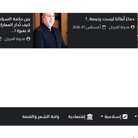
بين حكمة السياسة وأحقاد البدو:
الدم هو الذي يكتب
كيف تُدار المعارك بعقول العلماء
مدونة المرجل
لا بغيرة ا...
مدونة المرجل
أغسطس 07, 2026
إسلامية
إقتصادية
واحة الشعر والقصة
..!