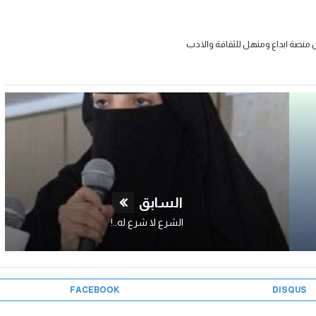
 منصة ابداع ومنهل للثقافة والادب
السابق
الشرع لا شرع له..!
FACEBOOK
DISQUS