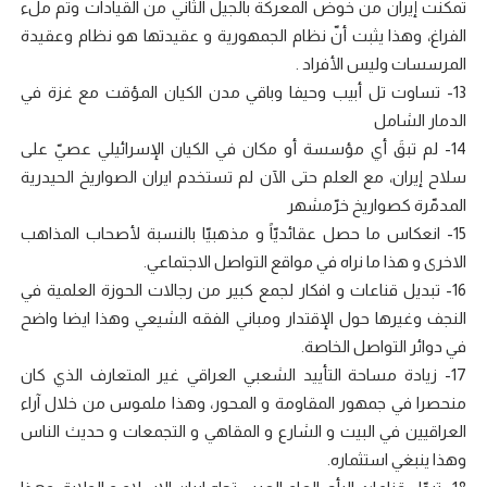
تمكنت إيران من خوض المعركة بالجيل الثاني من القيادات وتم ملء
الفراغ، وهذا يثبت أنّ نظام الجمهورية و عقيدتها هو نظام وعقيدة
المرسسات وليس الأفراد .
13- تساوت تل أبيب وحيفا وباقي مدن الكيان المؤقت مع غزة في
الدمار الشامل
14- لم تبقَ أي مؤسسة أو مكان في الكيان الإسرائيلي عصيّ على
سلاح إيران، مع العلم حتى الآن لم تستخدم ايران الصواريخ الحيدرية
المدمّرة كصواريخ خرّمشهر
15- انعكاس ما حصل عقائديّاً و مذهبيّا بالنسبة لأصحاب المذاهب
الاخرى و هذا ما نراه في مواقع التواصل الاجتماعي.
16- تبديل قناعات و افكار لجمع كبير من رجالات الحوزة العلمية في
النجف وغيرها حول الإقتدار ومباني الفقه الشيعي وهذا ايضا واضح
في دوائر التواصل الخاصة.
17- زيادة مساحة التأييد الشعبي العراقي غير المتعارف الذي كان
منحصرا في جمهور المقاومة و المحور، وهذا ملموس من خلال آراء
العراقيين في البيت و الشارع و المقاهي و التجمعات و حديث الناس
وهذا ينبغي استثماره.