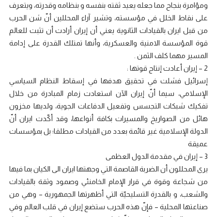
ومؤامرة بنجاح مما جعله يعيد ثقته بنفسه و بنظامه وقدرته، ويتعرف
على نقاط الخلل في مؤسسته، وتشير آراء المحللين أنّ شن الحرب
من قبل ايران بالقيادات الثانوية يعني أن إيران أرادت أن تثبت للعالم
قوة المؤسسة الامنية والعسكرية، وأنها تمتلك القدرة على إدامة
المسير مهما كلف الثمن .
2 – إيران أعادت إنتاج قوتها :
إسرائيل فشلت في تحقيق هدفها في إسقاط النظام السياسي
الإسلامي، سيما أنّ إيران الآن استعادت زمام المبادرة من خلال
تفكيك شبكات التجسس وتفعيل الدفاعات الجوية، ولديها مخزون
هائل من الصواريخ والمسيرات بكافة أنواعها، وقد أكّدت ايران أنّ
الدولة الإسلامية غير قائمة بعدد من القيادات مطلقا؛ بل بمؤسسات
عميقة
3 – إيران في مقدمة الدول العظمى
يرى المحللون أن الضربة القاصمة التي وجهتها ايران الى الكيان بما فيها
من شجاعة وقوة في قرار الإمام الخامنئي وصمود وثقة بالقيادات
والشعب، و بالقدرة التسليحيّة التي أظهرتها الجمهورية – وهي من
صناعتها المحلية – فإنّ هذه الحرب ستضع إيران في قلب العالم وفي