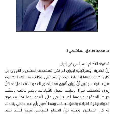
د. محمد صادق الهاشمي ||
1– قوة النظام السياسي في إيران
إنّ الضربة الإسرائيلية لإيران لم تكن تستهدف المشروع النووي؛ بل
كان الهدف منها إسقاط النظام السياسي، وكانت تعد لهذا الهجوم
من سنوات، وتبين أنّ إيران أقوى مما يتصور العدو بآلاف المرّات؛ لأنّ
إيران تماسكت فورًا، وعيّنت البديل للقيادات، وبهم قاتلت وشنّت
حربها المدمّرة وردعها الاستراتيجي على العدو، مما يكشف قوة
الدولة وقوة القيادة والمؤسسات، وهذا أصبح رأي عام عالمي يتحدث
به كل المحللين، وعليه فإنّ النظام السياسي تجاوز أعقد فتنة