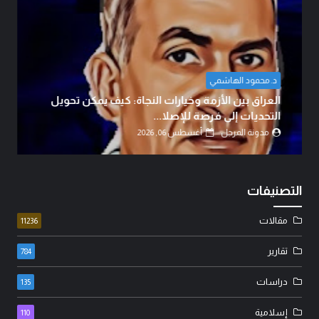
ضياء ابو معارج الدراجي
الوطنجية… عندما يُستغل علم العراق لإثارة الفتنة..!
مدونة المرجل
أغسطس 06, 2026
التصنيفات
مقالات
11236
تقارير
784
دراسات
135
إسلامية
110