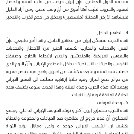
مقدمة الدول العظمى، فإنّ إيران خرجت من قلب الفتنة والحصار
لعقود والحروب لتثبت أنّها أقوى من أيّ وقتٍ مضى، ومن أراد الدليل
فليشاهد الأرض المحتلة (فلسطين) ويدقق في حجم الخراب والتدمير
.
4 – تطهير الداخل
هذه الحرب ستمكّن إيران من تطهير الداخل، وهذا أمر طبيعي، فإنّ
الفتن والاحداث والتجارب تكشف الكثير من الأخطار والتحديات
والنفوس المريضة والمندسّين والذين ارتبطوا بالخارج، وضعفاء
النفوس والحركات التي تحركت داخل المجتمع الإيراني وأنّ اليوم الذي
حصلت فيه الفتنة وما بعده كشف عن اختراق واضح فيه عناصر مقربة
من دوائر صنع القرار، وفيه خلايا إرهابية تسللت الى العمق الايراني
وبحمد الله هذه الحرب وهذه الفتنة وهذا الحدث سوف يكشف هذه
الطبقة المنافقة ويغلق الثغرات.
5 – وحدة الموقف
هذه الحرب ستقوّي إيران أكثر و توحّد الموقف الإيراني الداخلي، ويجمع
المحللون أنّ عدم خروج اي تظاهرة ضد القيادات والحكومة والنظام
يكشف ان الشعب الايراني موحد و واعي ومازال يؤيد الثورة
الاسلامية؛ بل كانت صورة الشعب الايراني وهو يطالب بمزيد من