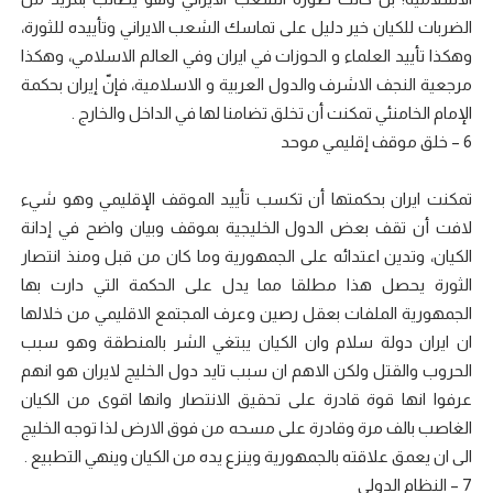
الضربات للكيان خير دليل على تماسك الشعب الايراني وتأييده للثورة،
وهكذا تأييد العلماء و الحوزات في ايران وفي العالم الاسلامي، وهكذا
مرجعية النجف الاشرف والدول العربية و الاسلامية، فإنّ إيران بحكمة
الإمام الخامنئي تمكنت أن تخلق تضامنا لها في الداخل والخارج .
6 – خلق موقف إقليمي موحد
تمكنت ايران بحكمتها أن تكسب تأييد الموقف الإقليمي وهو شيء
لافت أن تقف بعض الدول الخليجية بموقف وبيان واضح في إدانة
الكيان، وتدين اعتدائه على الجمهورية وما كان من قبل ومنذ انتصار
الثورة يحصل هذا مطلقا مما يدل على الحكمة التي دارت بها
الجمهورية الملفات بعقل رصين وعرف المجتمع الاقليمي من خلالها
ان ايران دولة سلام وان الكيان يبتغي الشر بالمنطقة وهو سبب
الحروب والقتل ولكن الاهم ان سبب تايد دول الخليج لايران هو انهم
عرفوا انها قوة قادرة على تحقيق الانتصار وانها اقوى من الكيان
الغاصب بالف مرة وقادرة على مسحه من فوق الارض لذا توجه الخليج
الى ان يعمق علاقته بالجمهورية وينزع يده من الكيان وينهي التطبيع .
7 – النظام الدولي