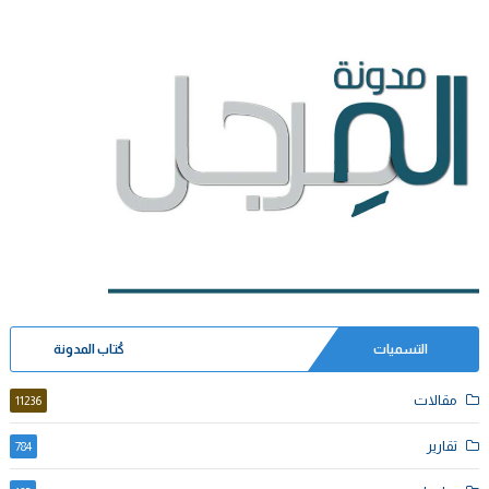
التسميات
كُتاب المدونة
مقالات
11236
تقارير
784