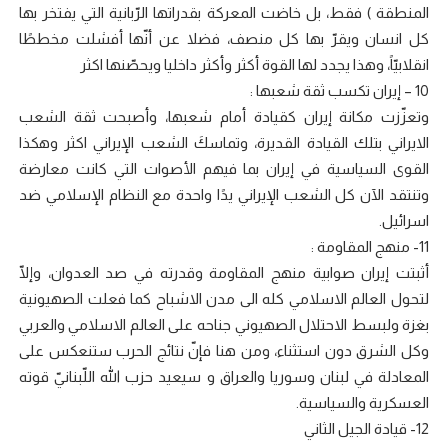
المنطقة ) فقط، بل خاضت المعركة بقدراتها الرّبانية التي يفتخر بها
كل انسان ويقرّ بها كل منصف، فضلا عن أنّها أفشلت مخططًا
انقلابيّاً، وهذا يجدد لها القوة أكثر وأكثر داخليا ويحصّنها اكثر
10 – إيران تكسب ثقة شعبها :
وتعزّزت مكانة إيران كقيادة أمام شعبها، وأصبحت ثقة الشعب
الايراني بتلك القيادة القديرة، وتماسكَ الشعب الإيراني اكثر وهكذا
القوى السياسية في إيران بما فيهم الأصوات التي كانت معارضة
وتنتقد الآن كل الشعب الإيراني يدًا واحدة مع النظام الإسلامي ضد
اسرائيل.
11- منهج المقاومة :
أثبتت إيران صوابية منهج المقاومة وقدرته في صد العدوان، وإلّا
لتحول العالم الاسلامي كله الى مدن الاشباح كما فعلت الصهيونية
بغزة ولبسط الاحتلال الصهيوني جناحه على العالم الاسلامي والعربي
وكل الشرق دون استثناء، ومن هنا فإنّ نتائج الحرب ستنعكس على
المعادلة في لبنان وسوريا والعراق و سيعيد حزب اللّه اللّبنانيّ قوته
العسكرية والسياسية.
12- قيادة الجيل الثاني