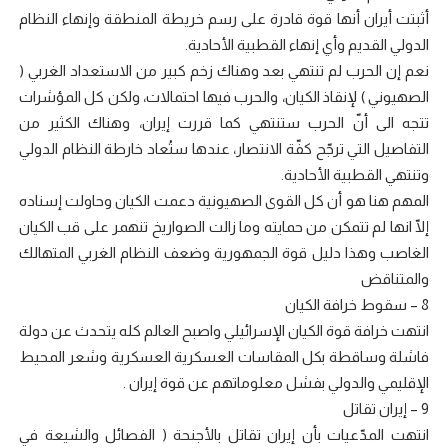
أثبتت أيران أنها قوة قادرة على رسم خريطة المنطقة وإنهاء النظام
الدولي القديم وأي إنهاء القطبية الأحادية.
نعم إن الحرب لم تنتهي بعد وهناك زخم كبير من الاستعداد الغربي (
الصهيوني ) لإنقاذ الكيان، والحرب فيها احتمالات، ولكن كل المؤشرات
تتجه الى أنّ الحرب ستنتهي كما قررت إيران، وهناك الكثير من
التفاصيل التي ترجّح كفّة الانتصار، عندها ستُعاد خارطة النظام الدولي
وتنتهي القطبية الأحادية.
المهم هنا هو أن كل القوى الصهيونية دعمت الكيان وحاولت إسناده
إلّا انها لم تتمكن من حمايته وما زالت الصواريخ تنهمر على قب الكيان
الغاصب وهذا دليل قوة الجمهورية وضعف النظام الغربي المتهالك
والمتناقض
8 – سقوط خرافة الكيان
انتهت خرافة قوة الكيان الإسرائيلي واصبح العالم كله يتحدث عن دولة
فاشلة وساقطة بكل المقاسات العسكرية العسكرية وشعر المحيط
الإقليمي والدولي بفشل معلوماتهم عن قوة إيران .
9 – إيران تقاتل
انتهت المدّعيات بأن إيران تقاتل بالأجنحة ( الفصائل والشيعة في