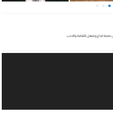
 منصة ابداع ومنهل للثقافة والادب