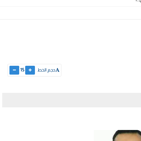
حجم الخط
15