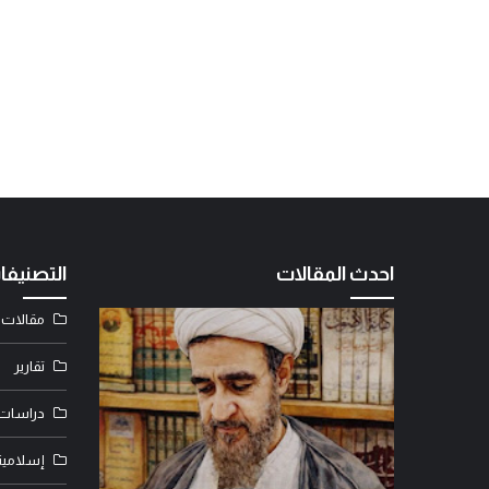
احدث المقالات
التصنيفا
مقالات
تقارير
دراسات
د. عامر ال
إسلامية
بين حكم