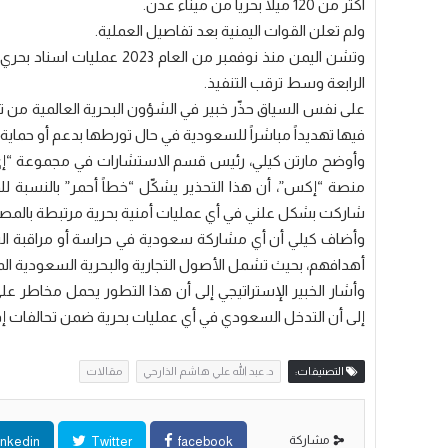
اكثر من 120 ميلا بحريا من ميناء عدن.
ولم تعلن القوات اليمنية بعد تفاصيل العملية.
وتشن اليمن منذ نوفمبر من ال
الرابعة وسط ترقب التنفيذ.
على نفس السياق حذّر خبير في الشؤون البحرية العالمية من تدا
فيها تهديداً مباشراً للسعودية في حال تورطها بدعم أو حماية ح
وأوضح مارتن كيلي، رئيس قسم الاستشارات في مجموعة “إي أ
منصة “إكس”، أن هذا التحذير يشكّل “خطاً أحمر” بالنسبة ل
شاركت بشكل علني في أي عمليات أمنية بحرية مرتبطة بالمصا
وأضاف كيلي أن أي مشاركة سعودية في حراسة أو مراقبة السف
أهدافهم، بحيث تشمل الأصول التجارية والبحرية السعودية المار
إلى أن التدخل السعودي في أي عمليات بحرية ضمن تحالفات إقليم
التصنيفات:
د. عبد الله علي هاشم الذارحي
مقالات
مشاركة
inkedin
Twitter
facebook