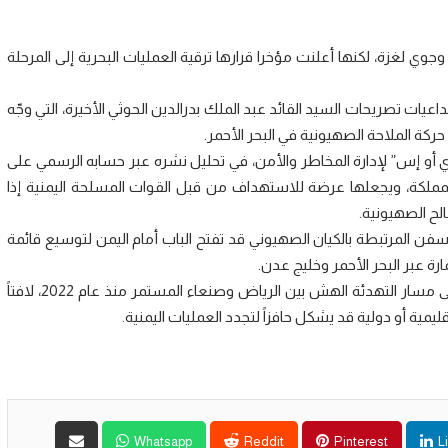
عام 2023 عمليات اسناد بحري وجوي لغزة، لكنها أعلنت مؤخرا قرارها ترقية العمليات البحرية إلى المرحلة
عيات تصريحات السيد القائد عبد الملك بدرالدين الحوثي الأخيرة، التي وجّه
ركة الملاحة الصهيونية في البحر الأحمر.
و إس” لإدارة المخاطر والأمن، في تحليل نشره عبر حسابه الرسمي على
لمملكة، ويجعلها عرضة للاستهداف من قبل القوات المسلحة اليمنية إذا
لح الصهيونية.
ن المرتبطة بالكيان الصهيوني قد تفتح الباب أمام اليمن لتوسيع قائمة
ة عبر البحر الأحمر وخليج عدن.
وأشار الخبير الإستراتيجي إلى أن هذا التطور يحمل مخاطر على مسار التهدئة الهش بين الرياض وصنعاء المستمر منذ عام 2022، لافتاً
ية أو دولية قد يشكل حافزاً لتجدد العمليات اليمنية.
Whatsapp
Reddit
Pinterest
L