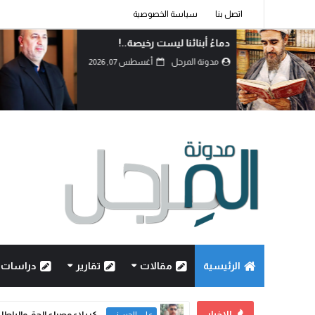
اتصل بنا
سياسة الخصوصية
دماءُ أبنائنا ليست رخيصة..!
مدونة المرجل
أغسطس 07, 2026
الرئيسية
مقالات
تقارير
دراسات
الاخبار
كربلاء وصراع الحق والباطل