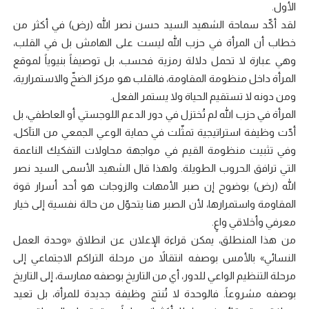
الأول.
لقد أكّد سماحة الشهيد السيد حسن نصر الله (رض) في أكثر من
خطاب أن المرأة في حزب الله ليست على الهامش بل في القلب،
وهي عبارة لا تحمل دلالة رمزية فحسب، بل توصيفاً بنيوياً لموقع
المرأة داخل منظومة المقاومة، فالقلب هو مركز الضخّ والاستمرارية،
ومن دونه لا تستقيم الحياة ولا يستمر الفعل.
المرأة في حزب الله لم تُختزل في دور الدعم اللوجستي أو العاطفي، بل
أدّت وظيفة استراتيجية تمثّلت في حماية الوعي الجمعي من التآكل،
وفي تثبيت منظومة القيم في مواجهة محاولات التفكيك الناعمة
التي ترافق الحروب الطويلة. ولهذا قال الشهيد الأسمى السيد نصر
الله (رض) بوضوح إن صبر الأمهات والزوجات هو أحد أسرار قوة
المقاومة واستمرارها، لأن الصبر هنا يتحوّل من حالة نفسية إلى خيار
معرفي وأخلاقي واعٍ.
من هذا المنطلق، يمكن قراءة الإعلان عن انطلاق «وحدة العمل
النسائي» بالأمس بوصفه انتقالاً من مرحلة التراكم الاجتماعي إلى
مرحلة التنظيم الواعي للدور، أي من التاريخ بوصفه ممارسة، إلى التاريخ
بوصفه مشروعاً. فالوحدة لا تُنتج وظيفة جديدة للمرأة، بل تعيد