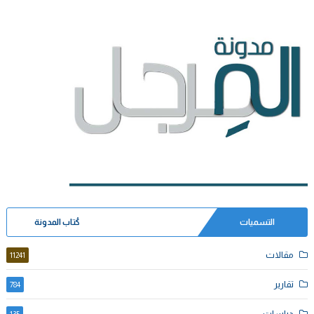
التسميات
كُتاب المدونة
مقالات
11241
تقارير
784
دراسات