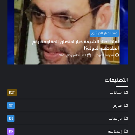
عبد الجبار الجزائري
لماذا اختار الشيعة خيار احتضان المقاومة رغم
امتلاكهم الدولة؟!
مدونة المرجل
أغسطس 06, 2026
التصنيفات
مقالات
11241
تقارير
784
دراسات
135
إسلامية
110