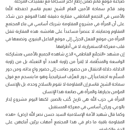
صياغة موقعٍ قائم ضمن إطارٍ أكثر انسجاماً مع تعقيدات المرحلة.
وقد قدّم سماحة الأمين العام الشيخ نعيم قاسم (حفظه الله)
بالأمس في التجمع الفاطمي، مقاربة دقيقة لهذا الموقع حين شدّد
على أن المرأة في مشروع المقاومة شريك أساسي في بناء المجتمع
المقاوم وحمايته، لا عنصراً مساعداً على هامشه. هذه المقاربة تنقل
المرأة من موقع الفعل الجزئي إلى موقع الفاعل البنيوي، وتضعها في
قلب معركة الاستمرارية، لا في أطرافها.
إن مشهد «التجمّع الفاطمي» الذي شاهده الجميع بالأمس، بمشاركته
الواسعة والمنظّمة، لا يُقرأ من زاوية العدد أو التعبئة، بل من زاوية
الدلالة، دلالة الانتقال من حضور صامت إلى حضور واعٍ بذاته، ومن دور
مُسلَّم به اجتماعياً إلى دور مُعرَّف استراتيجياً، وهو ما ينسجم مع قول
سماحة الشيخ قاسم إن المقاومة لا تقوم بالسلاح وحده، بل بالإنسان
المؤمن بخيارها، والمرأة هي صانعة هذا الإنسان.
المرأة في حزب الله هي تاريخ كُتب بالصبر، لكنها اليوم مشروع يُدار
بالوعي، وركن أساسي في معركة المستقبل.
وكما قال شهيد الأمة الإسلامية السيد حسن نصر الله (رض): «هذه
المقاومة باقية ما دام في هذا المجتمع أمهات يربّين أبناءهن على
الحق والكرامة».