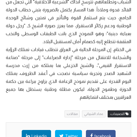
الشباب وتطلعاتهم، تترسخ آنذاك "الشرعية الأخلاقية" التي تجعل من
القائد قدوة وملاذاً. هذا المسار يكتمل بالضرورة بتبني خطاب الدولة
الجامع، حيث يتم استثمار القوة والتأثير في تمتين وشائج الوحدة
الوطنية ودعم ركائز الاستقرار، مما يعزز صورة الشيخ كـ "رجل دولة
بعباءة دينية"؛ وهو النموذج الذي باتت الطبقات الوسطى والنخب
المثقفة تتطلع إليه كصمام أمان لمستقبل البلاد.
في الختام، إن المرحلة الحالية في العراق تتطلب قيادات تمتلك الرؤية
والشجاعة للانتقال من مرحلة "إدارة الصراعات" إلى مرحلة "صناعة
الاستقرار القيمي"، والشيخ الخزعلي بما يمتلكه من إرث مدرسة
الشهيد الصدر وتجربة سياسية نضجت في أعقد الظروف، يمتلك
اليوم القدرة على تقديم نموذج الزعامة الذي يزاوج ببراعة بين حكمة
الحوزة وطموح الدولة، ليكون مظلة وطنية يستظل بها جميع
العراقيين بمختلف انتماءاتهم.
التصنيفات:
عماد الشيباني
مقالات
Linkedin
Twitter
facebook