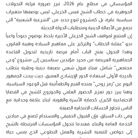
المؤسساتي في مطلع عام 2026، تبرز ضرورة قراءة التحولات
الجوهرية في خطاب الشيخ قيس الخزعلي، ليس بوصفها متغيرات
سياسية عابرة، بل كمشروع لنوع جديد من "الشرعية الشعبية" التي
تجمع بين الأصالة الدينية ومتطلبات الدولة الحديثة.
إن المتتبع لمواقف الشيخ الخزعلي الأخيرة يلحظ بوضوح جنوحاً واعياً
نحو "عقلنة الخطاب" والتركيز على مفاهيم السيادة وهيبة القانون،
وهذا التحول يفتح الباب أمام فرصة تاريخية لتحويل القاعدة
الجماهيرية العريضة من مجرد مؤيدين سياسيين إلى مشروع "وعي
مجتمعي" شامل. فبناء قبول شعبي بصبغة دينية وطنية يتطلب
بالدرجة الأولى استعادة الدور الإرشادي العميق، حيث يبحث الجمهور
اليوم عن "رمز روحي" يمنحه القيم والطمأنينة قبل الوعود السياسية،
وهنا يبرز دور تعزيز الحضور العلمي والحوزوي للشيخ في القضايا
الاجتماعية الكبرى، كحماية الأسرة والهوية، لبناء علاقة وجدانية مع
الناس تتجاوز الحسابات الانتخابية الضيقة.
وفي ذات السياق، فإن القبول الحقيقي والمستدام يُصنع في ميادين
الخدمة العامة والبناء، فعندما تتحول المؤسسات المرتبطة بالشيخ
إلى حواضن للتنمية البشرية والعمل التطوعي الذي يمس حياة