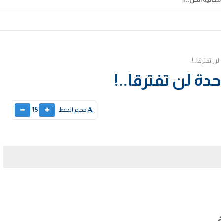
ن تفترقا..!
ة لن تفترقا..!
حجم الخط
15