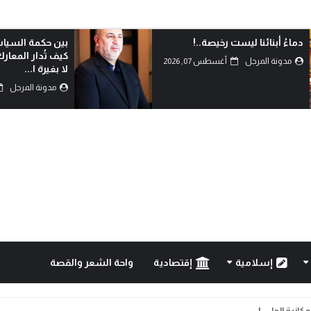
دماءُ أبنائنا ليست رخيصة..!
بين حكمة السياس
كيف تُدار المعار
مدونة المرجل
أغسطس 07, 2026
لا بغيرة ا...
مدونة المرجل
إسلامية
إقتصادية
واحة الشعر والقصة
..!