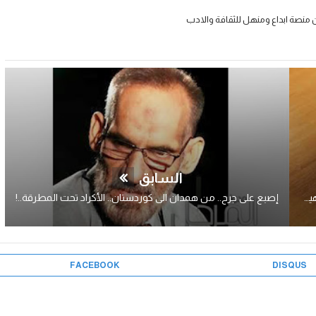
 منصة ابداع ومنهل للثقافة والادب
السابق
فلسفة الحكومات العربية.. غياب العقل الاستراتيجي الكروي وهيمنة المتبنيات الفردية..!
إصبع على جرح.. من همدان الى كوردستان.. الأكراد تحت المطرقة..!
FACEBOOK
DISQUS