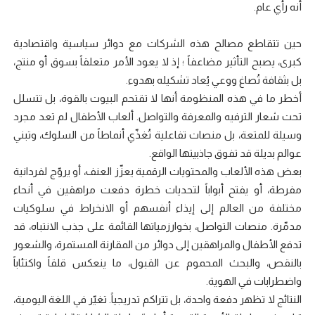
أنه رأي عام.
حين تتقاطع مصالح هذه الشركات مع دوائر سياسية واقتصادية
كبرى، يصبح التأثير مضاعفاً ؛ إذ لا يعود الأمر متعلقاً بسوق أو منتج،
بل بثقافة تُصاغ ووعي يُعاد تشكيله بهدوء.
أخطر ما في هذه المنظومة أنها لا تقتحم البيوت بالقوة، بل تتسلل
تحت شعار الترفيه والمعرفة والتواصل. ألعاب الأطفال لم تعد مجرد
وسيلة للمتعة، بل منصات تفاعلية تُغذّي أنماطاً من السلوك، وتبني
عوالم بديلة قد تفوق جاذبيتها الواقع.
بعض هذه الألعاب والمحتويات الرقمية يعزّز العنف، أو يروّج لفردانية
مفرطة، أو يفتح أبواباً لتحديات خطرة دفعت مراهقين في أنحاء
مختلفة من العالم إلى إيذاء أنفسهم أو الانخراط في سلوكيات
مدمّرة. منصات التواصل، بخوارزمياتها القائمة على جذب الانتباه، قد
تدفع الأطفال والمراهقين إلى دوائر من المقارنة المستمرة، والشعور
بالنقص، والبحث المحموم عن القبول، ما ينعكس قلقاً واكتئاباً
واضطرابات في الهوية.
النتائج لا تظهر دفعة واحدة، بل تتراكم تدريجياً. تغيّر في اللغة اليومية،