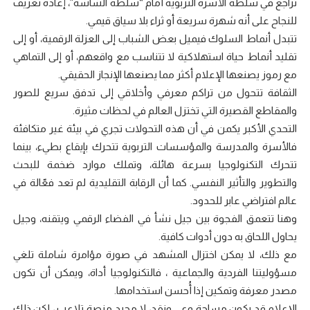
تراجع في سلطة الأسرة التربوية أمام “سلطة الشاشة”، إعادة تعريف
للنجاح على أنه شهرة سريعة أو ثراء بلا سياق قيمي.
تتبدل أنماط السلوك فيميل بعض الشباب إلى العزلة الرقمية، أو إلى
تقليد أنماط حياة استهلاكية لا تتناسب مع واقعهم، أو إلى التماهي
مع رموز يصنعها الإعلام أكثر مما يصنعها الإنجاز الحقيقي.
الثقافة تتحول من تراكم معرفي وأخلاقي إلى تدفق سريع للصور
والمقاطع القصيرة التي تختزل العالم في لحظات مثيرة.
التحدي الأكبر يكمن في أن هذه التحولات تجري في بيئة غير متكافئة
فالأسرة والمدرسة والمؤسسات التربوية تتحرك بإيقاع بطيء، بينما
تتحرك التكنولوجيا بسرعة هائلة، وتملك موارد ضخمة للبحث
والتطوير والتأثير النفسي. كما أن الرقابة التقليدية لم تعد فعّالة في
عالم افتراضي عابر للحدود.
وهنا تتعمق الفجوة بين جيل نشأ في الفضاء الرقمي ويتقنه، وجيل
يحاول اللحاق به دون أدوات كافية.
مع ذلك، لا يمكن اختزال المشهد في صورة مؤامرة شاملة تلغي
مسؤوليتنا الفردية والجماعية ، فالتكنولوجيا أداة، ويمكن أن تكون
مصدر معرفة وتمكين إذا أُحسن استخدامها.
الإعلام قد يكون مساحة وعي ونقد، لا مجرد منصة تلاعب ، لكن ذلك