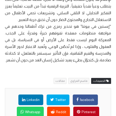
يتطلب وعياً نقدياً حقيقياً ، التربية الرقمية تبدأ من البيت، تعليماً يعزز
التفكير التحليلي لا التلقي السلبي، وتشريعات تحمي الأطفال من
الاستغلال التجاري والمحتوى الضار دون أن تخنق حرية التعبير.
“إبستين في بيوتنا” هو تحذير رمزي من ترك أطفالنا وحدهم في
مواجهة منظومات معقدة تفوقهم خبرةً وقدرةً على الجذب.
المعركة اليوم ليست فقط على الأرض أو في السياسة، بل في
العقول والقلوب ، وإذا لم نُحصّن الوعي، ونُعيد الاعتبار لدور الأسرة
والمدرسة والقيم الثقافية، فإن التأثير سيستمر بالتغلغل، لا كحادثة
صادمة، بل كتحوّل بطيء يعيد تشكيل إنسان الغد من دون أن نشعر.
التصنيفات:
قاسم الغراوي
مقالات
Linkedin
Twitter
facebook
Whatsapp
Reddit
Pinterest