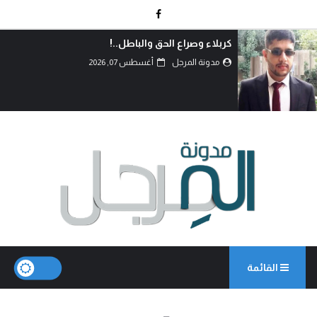
دماءُ أبنائنا ليست رخيصة..!
مدونة المرجل
أغسطس 07, 2026
القائمة