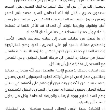
ويسجل للتاريخ أن من أبرز تلك المنجزات القاء القبض على المجرم
سعدون صبري ، قاتل آية الله العظمى السيد محمد باقر الصدر
(قدس سره) وشقيقته العالمة بنت الهدى ، في عملية تحمل بعدا
أمنيا وقانونيا وتاريخيا لتؤكد أن العدالة قد تتأخر لكنها لا تسقط
بالتقادم وأن دماء الشهداء تبقى دينا في أعناق الأوفياء .
ان ما تحقق من نجاحات يعود إلى قيادة متمرسة بالعمل الأمني
والجهادي ممثلة بالسيد أبو علي البصري ، الذي وضع استراتيجية
واضحة المعالم جمعت بين الحزم المهني والرؤية الاستباقية فانتقل
الجهاز من مرحلة رد الفعل الى مرحلة الفعل المبادر ، ومن التعامل
مع التهديد إلى تفكيكه قبل أن يتشكل .
لكن القيادة وحدها لا تصنع الإنجاز فالفضل بعد الله يعود إلى ضباط
ومنتسبي جهاز الأمن الوطني أولئك الجنود المجهولين الذين يعملون
بصمت بعيدا عن الأضواء ويضعون أرواحهم على أكفهم في سبيل
حماية الوطن وصون استقراره ، هم رجال الميدان والعقل الاستخباري
وهم السد المنيع بوجه الإرهاب والجريمة المنظمة وكل من يحاول
العبث بأمن العراق .
ان الاشادة بجهاز الأمن الوطني ليست مجاملة ، هي استحقاق