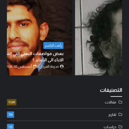
رأفت الياسر
بعض مواصفات البعثي التي إنتقلت بالجينات من
الاباء الى الأبناء..!
مدونة المرجل
أغسطس 08, 2026
التصنيفات
مقالات
11249
تقارير
784
دراسات
135