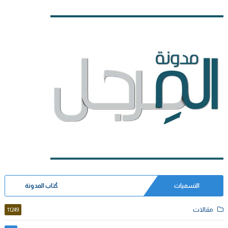
التسميات
كُتاب المدونة
مقالات
11249