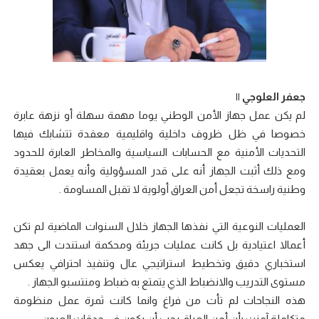
جعفر العلوجي ||
لم يكن عمل جهاز الأمن الوطني يوما مهمة سهلة أو نزهة عابرة
خصوصا في ظل ظروف داخلية واقليمية معقدة تتشابك فيها
التحديات الأمنية مع الحسابات السياسية والمخاطر العابرة للحدود
ومع ذلك أثبت الجهاز أنه على قدر المسؤولية وأنه يعمل بعقيدة
وطنية راسخة تجعل أمن العراق أولوية لا تقبل المساومة .
العمليات النوعية التي نفذها الجهاز خلال السنوات الماضية لم تكن
أعمالا اعتيادية بل كانت عمليات جريئة ومحكمة استندت الى جهد
استخباري دقيق وتخطيط استراتيجي عال وتنفيذ احترافي يعكس
مستوى التدريب والانضباط الذي يتمتع به ضباط ومنتسبو الجهاز .
هذه النجاحات لم تأت من فراغ وانما كانت ثمرة عمل منظومة
متكاملة آمنت بأن أمن العراق يجب أن يكون في حدقات العيون