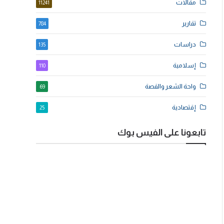
مقالات
11241
تقارير
784
دراسات
135
إسلامية
110
واحة الشعر والقصة
69
إقتصادية
25
تابعونا على الفيس بوك