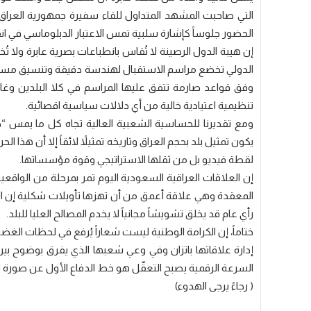
التي صاحبت المشهد المتداول للقاء سفيرة جمهورية العراق ف
الحضور جلوساً كإشارة سلبية تمس الاعتبار الدبلوماسي في انف
‏إن هيبة الدول الرصينة لا تُقاس بانطباعات بصرية عابرة ول
الدولي تخضع مراسم الاستقبال لهندسة دقيقة وتنسيق مسب
وفق قواعد صارمة تتفق عليها المراسم في كلا البلدين وغال
تنظيمية اعتيادية خالية من أي دلالات سياسية اقصائية.
‏ومع تقديرنا للحساسية الشعبية العالية تجاه كل ما يمس
يكون تمثيل بلد بحجم العراق وتاريخه تمثيلاً لائقاً إلا أن هذ
لقطة فيديو بل من ثقلها الاستراتيجي وقوة مؤسساتها.
‏إن العلاقات العراقية السعودية اليوم تمر بمرحلة من الواقعي
المعقدة وهي علاقة أعمق من أن تهزها تأويلات شكلية إن الا
رأي عام قد يخلق تشويشاً مجانياً لا يخدم المصالح العليا للبلد.
‏ختاماً، إن الكرامة الوطنية ليست شعاراً يُرفع في لحظات الغ
إدارة علاقاتها باتزان وفي وعي شعبها الذي يفرق بوضوح 
السرعة الرقمية يصبح التعقّل هو خط الدفاع الأول عن صورة ال
‏( رجاءً يرجى الهدوء)