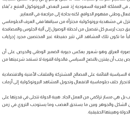
ي المملكة العربية السعودية إذ فسر البعض البروتوكول المتبع بـ”بقاء
عال وطني مفهوم الدوافع، لكنه بحاجة إلى مراجعة في المعايير.
ا تُختزل في مشهدية بروتوكولية مجتزأة من سياقها ففي العرف الدبلوماسي
ق حيث يُرسم كل تفصيل من لحظة الوصول إلى آلية الجلوس والمصافحة
باً ما تكون تلك المشاهد التي تثير حفيظة غير المختصين مجرد إجراءات
 “صورة العراق وهو شعور يعكس حيوية الضمير الوطني والحرص على أن
ا الحرص يجب أن يقترن بالنضج السياسي فالدولة القوية لا تستمد شرعيتها من
ة السياسية القائمة على المصالح المشتركة والملفات الأمنية والاقتصادية
نجرار خلف دبلوماسية الانفعال وتحويل المشاهد البروتوكولية إلى أزمات
ضب بل هي مسار تراكمي من العمل الجاد. هيبة الدولة تتجلى في قدرتها على
بين الشكل والجوهر وبين ما يستحق الغضب وما يستوجب التروي في زمن
دولة وهيبتها الحقيقية.