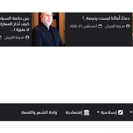
دماءُ أبنائنا ليست رخيصة..!
بين حكمة السياس
كيف تُدار المعار
مدونة المرجل
أغسطس 07, 2026
لا بغيرة ا...
مدونة المرجل
إسلامية
إقتصادية
واحة الشعر والقصة
..!