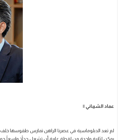
‏عماد الشيباني ||
‏لم تعد الدبلوماسية في عصرنا الراهن تمارس طقوسها خلف ا
يمكن لثانية واحدة من لقطة عابرة أن تشعل جدلاً واسعاً حول