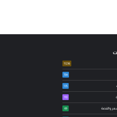
ت
11236
784
135
عدنان جواد
110
عارج الدراجي
مسيرة الأربعين الاممية ثورة ضد
شعر والقصة
ة… عندما يُستغل علم
الانانية وافشال للمخططات
69
ارة الفتنة..!
الشيطانية..!