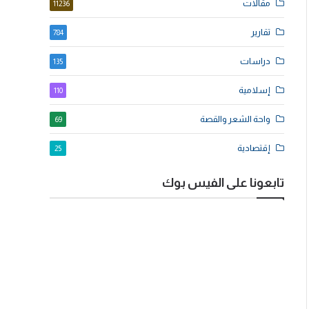
مقالات
11236
تقارير
784
دراسات
135
إسلامية
110
واحة الشعر والقصة
69
إقتصادية
25
تابعونا على الفيس بوك