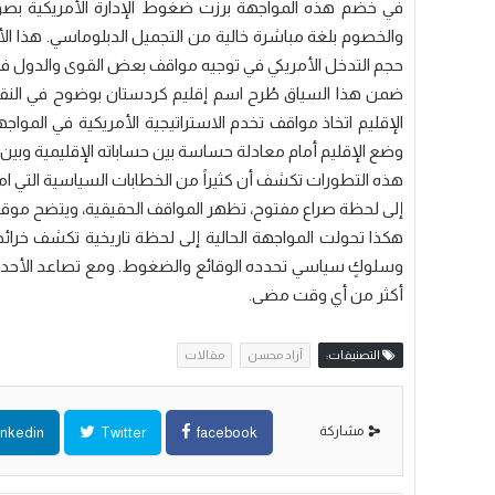
في خضم هذه المواجهة برزت ضغوط الإدارة الأمريكية بصورة
والخصوم بلغة مباشرة خالية من التجميل الدبلوماسي. هذا الأ
حجم التدخل الأمريكي في توجيه مواقف بعض القوى والدول ف
ضمن هذا السياق طُرح اسم إقليم كردستان بوضوح في النق
الإقليم اتخاذ مواقف تخدم الاستراتيجية الأمريكية في الموا
وضع الإقليم أمام معادلة حساسة بين حساباته الإقليمية وبي
هذه التطورات تكشف أن كثيراً من الخطابات السياسية التي ا
إلى لحظة صراع مفتوح، تظهر المواقف الحقيقية، ويتضح موق
هكذا تحولت المواجهة الحالية إلى لحظة تاريخية تكشف خرا
وسلوكٍ سياسي تحدده الوقائع والضغوط. ومع تصاعد الأحداث
أكثر من أي وقت مضى.
التصنيفات:
‏آزاد محسن
مقالات
مشاركة
inkedin
Twitter
facebook