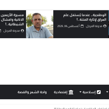
الوطنجية… عندما يُستغل علم
مسيرة الأربعين 
العراق لإثارة الفتنة..!
الانانية وافشال
الشيطانية..!
مدونة المرجل
أغسطس 06, 2026
مدونة المرجل
إسلامية
إقتصادية
واحة الشعر والقصة
خيارات النجاة: كيف يمكن تحويل التحديات إلى فرصة للإصلا...