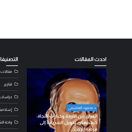
احدث المقالات
التصنيفا
مقالات
تقارير
دراسات
د. محمود الهاشمي
إسلامية
ضياء ابو م
العراق بين الأزمة وخيارات النجاة:
حتضان
كيف يمكن تحويل التحديات إلى
واحة ال
الوطنجي
دولة؟!
فرصة للإصلا...
العراق لإث