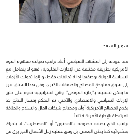
سمير السعد
منذ عودته إلى المشهد السياسي، أعاد ترامب صياغة مفهوم القوة
الأمريكية بطريقة مختلفة عن الإدارات التقليدية ، فهو لا يتعامل مع
السياسة الدولية بوصفها إدارة تحالفات فقط، و إنما تحولت الأزمات
إلى سوقٍ مفتوحةٍ للمصالح والصفقات الكبرى. وفي هذا السياق، يبرز
ما يمكن تسميته بـ”إدارة الفوضى”، وهي استراتيجية تقوم على خلق
الإرباك السياسي والاقتصادي والأمني، ثم التحكم بمسار النتائج بما
يخدم المصالح الأمريكية أولاً، ومصالح شبكات المال والسلاح والطاقة
المرتبطة بالإدارة الأمريكية ثانياً.
ترامب الذي يصفه خصومه بـ”المجنون” أو “المضطرب”، لا يتحرك
بعشوائية كما يظن البعض، بل وفق عقلية رجل الأعمال الذي يرى في