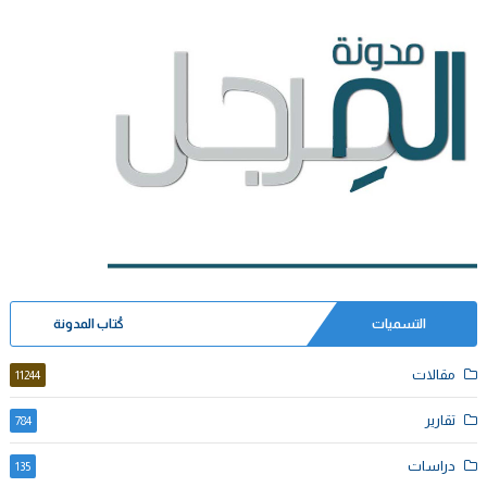
التسميات
كُتاب المدونة
مقالات
11244
تقارير
784
دراسات
135