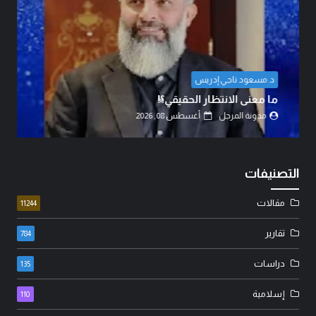
المهندس مهدي حسين الزبيدي
اتفاق الدفاع المشترك… قراءة في تحولات موازين
القوى.
مدونة المرجل
أغسطس 07, 2026
التصنيفات
مقالات
11244
تقارير
784
دراسات
135
إسلامية
110