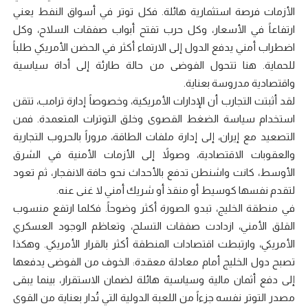
الأزمات فرصة استثمارية هائلة. فكل توتر في أسواق النفط يعني
ارتفاعاً في الأسعار، وكل حرب تفتح أبواب صفقات السلاح، وكل
اضطراب أمني يدفع الدول إلى الارتماء أكثر في الحضن الأمريكي طلباً
للحماية. هنا تتحول الفوضى من حالة طارئة إلى أداة سياسية
واقتصادية مدروسة بعناية.
لقد أثبتت التجارب أن الإدارات الأمريكية، وخصوصاً إدارة ترامب، تتقن
استخدام سياسة الضغط القصوى وخلق التوترات المتعمدة. فمن
التصعيد مع إيران، إلى إدارة ملفات الطاقة، مروراً بالحروب التجارية
والعقوبات الاقتصادية، وصولاً إلى الأزمات الأمنية في الشرق
الأوسط، كانت واشنطن تدفع بالأحداث نحو حافة الانفجار، ثم تعود
لتقدم نفسها كوسيط أو منقذ أو شريك أمني لا غنى عنه.
في منطقة الخليج، تبدو الصورة أكثر وضوحاً. فكلما ارتفع منسوب
القلق الأمني، ازدادت صفقات التسلح، وتعاظم الوجود العسكري
الأمريكي، وارتبطت اقتصادات المنطقة أكثر بالقرار الأمريكي. وهكذا
تصبح دول الخليج أمام معادلة معقدة: الخوف من الفوضى يدفعها
إلى دفع أثمان مالية وسياسية هائلة لضمان الاستقرار، بينما يبقى
مصدر التوتر نفسه جزءاً من اللعبة الدولية التي تُدار بعناية من القوى