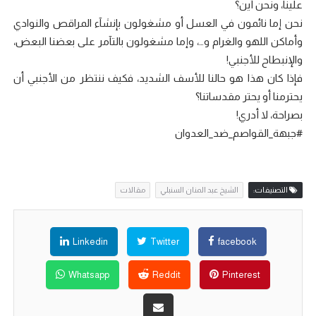
علينا، ونحن أين؟
نحن إما نائمون في العسل أو مشغولون بإنشآء المراقص والنوادي
وأماكن اللهو والغرام و…، وإما مشغولون بالتآمر على بعضنا البعض،
والإنبطاح للأجنبي!
فإذا كان هذا هو حالنا للأسف الشديد، فكيف ننتظر من الأجنبي أن
يحترمنا أو يحتر مقدساتنا؟
بصراحة، لا أدري!
#جبهة_القواصم_ضد_العدوان
التصنيفات:
الشيخ عبد المنان السنبلي
مقالات
Linkedin
Twitter
facebook
Whatsapp
Reddit
Pinterest