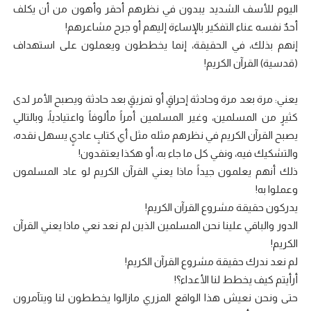
اليوم للأسف الشديد يبدون في نظرهم أحقر وأهون من أن يكلف
أحدٌ نفسه عناء التفكير بالإساءة إليهم أو جرح مشاعرهم!
إنهم بذلك، في الحقيقة، إنما يخططون ويعملون على استهداف
(قدسية) القرآن الكريم!
يعني: مرة بعد مرة وحادثة إحراقٍ أو تمزيقٍ بعد حادثة ويصبح الأمر لدى
كثيرٍ من المسلمين، وغير المسلمين أمراً مألوفاً واعتيادياً، وبالتالي
يصبح القرآن الكريم في نظرهم مثله مثل أي كتابٍ عاديٍ يسهل نقده،
والتشكيك فيه، ونفي كل ما جاء به، أو هكذا يعتقدون!
ذلك أنهم يعلمون جيداً ماذا يعني القرآن الكريم لو عاد المسلمون
وعملوا به!
يدركون حقيقة مشروع القرآن الكريم!
الدور والباقي علينا نحن المسلمين الذين لم نعد نعي ماذا يعني القرآن
الكريم!
لم نعد ندرك حقيقة مشروع القرآن الكريم!
أرأيتم كيف يخطط لنا الأعداء؟!
حتى ونحن نعيش هذا الواقع المزري مازالوا يخططون لنا ويتآمرون