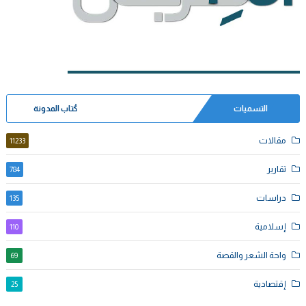
التسميات
كُتاب المدونة
مقالات
11233
تقارير
784
دراسات
135
إسلامية
110
واحة الشعر والقصة
69
إقتصادية
25