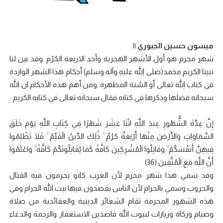
ميسون حسين الجبوري ||
شهر محرم هو أول الأشهر الهجرية وأحد الاربعة الحُرُم .وقد بين لنا
نبينا الكريم محمد(صلى اللهِ عليهِ وآله وسلم) أحكام هذا الشهر الواردة
في كتاب اللهِ تعالى أو السُنة المطهرة..ومن أهم هذه الأحكام ان الله
سبحانه فضلها وذكرها في كتابه فقال سبحانه تعالى في كتابه الكريم :
إِنَّ عِدَّةَ الشُّهُورِ عِندَ اللَّهِ اثْنَا عَشَرَ شَهْرًا فِي كِتَابِ اللَّهِ يَوْمَ خَلَقَ
السَّمَاوَاتِ وَالْأَرْضَ مِنْهَا أَرْبَعَةٌ حُرُمٌ ۚ ذَٰلِكَ الدِّينُ الْقَيِّمُ ۚ فَلَا تَظْلِمُوا
فِيهِنَّ أَنفُسَكُمْ ۚ وَقَاتِلُوا الْمُشْرِكِينَ كَافَّةً كَمَا يُقَاتِلُونَكُمْ كَافَّةً ۚ وَاعْلَمُوا
أَنَّ اللَّهَ مَعَ الْمُتَّقِينَ (36)
وقد سمي هذا شهر محرم لأن العرب كانو يحرمون فيه القتال
والحروب وسمي بالحرام لأن الناس يقصدون فيها بيت الله الحرام وفي
هذه الشهور المحرمة تقام الشعائر الدينية والعقائدية من صلاة
وصيام وزكاة وزيارات لبيوت الله قاصدين الاستغفار والرحمة والدعاء