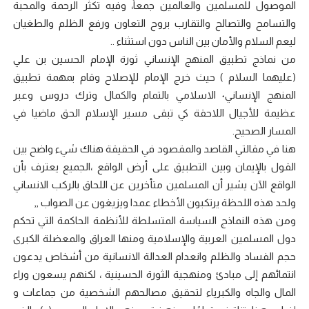
الموصول للمسلمين والعالمين جمعاً، وفيه تكثر الرحمة والمحبة
والتسامح والتصالح والتقارب بروح التعاون ورفع الظلم والطغيان
ليعم السلام والأمان بين الناس دون استثناء ..
من نماذج تطبيق المنهج الإنساني ثورة الإمام الحسين بن علي
(عليهما السلام ) حيث خرج الإمام للإصلاح وقام بمهمة تطبيق
المنهج الإنساني٠ الاسلامي بالتمام والكمال وترك دروس وعبر
عظيمة للأجيال اللاحقة كي تبقى مسير الإسلام الحق ماضيا في
المسار الصحيح.
هنا في مقالتي القاصد والمقصود في الحقيقة هناك شيء واضح بين
القول بالإيمان وبين التطبيق على أرض الواقع ،الجميع يعترف بأن
الواقع الآن يشير أن المسلمين متأخرين عن اللحاق بالركب الانساني
ولحد هذه اللحظة يرتكبون الأخطاء عمدا ويزيغون عن الصواب ,,
ومن هذه النماذج السياسة المتسلطة للأنظمة الحاكمة التي تحكم
دول المسلمين العربية والإسلامية ومنها العراق والمعضلة الكبرى
حجم الفساد والظلم وانعدام العدالة الانسانية من أشخاص يدعون
انتمائهم إلى مبادئ ومنهجية الثورة الحسينية ، لكنهم يسعون وراء
المال والجاه والكبرياء لتحقيق مصالحهم الشخصية من جماعات و