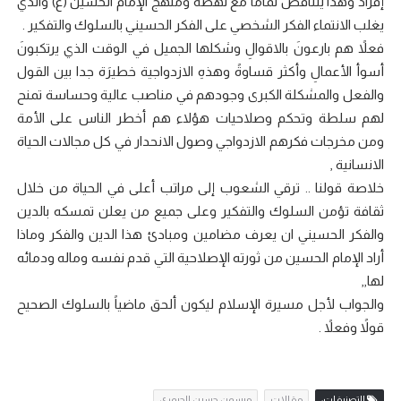
إفراد وهذا يتناقض تمامًا مع نهضة ومنهج الإمام الحسين (ع) والذي
يغلب الانتماء الفكر الشخصي على الفكر الحسيني بالسلوك والتفكير .
فعلاً هم بارعونَ بالاقوالِ وشكلها الجميل في الوقت الذي يرتكبونَ
أسوأ الأعمالِ وأكثر قساوةً وهذهِ الازدواجية خطيرَة جدا بين القول
والفعل والمشكلة الكبرى وجودهم في مناصب عالية وحساسة تمنح
لهم سلطة وتحكم وصلاحيات هؤلاء هم أخطر الناس على الأمة
ومن مخرجات فكرهم الازدواجي وصول الانحدار في كل مجالات الحياة
الانسانية ,
خلاصة قولنا .. ترقي الشعوب إلى مراتب أعلى في الحياة من خلال
ثقافة تؤمن السلوك والتفكير وعلى جميع من يعلن تمسكه بالدين
والفكر الحسيني ان يعرف مضامين ومبادئ هذا الدين والفكر وماذا
أراد الإمام الحسين من ثورته الإصلاحية التي قدم نفسه وماله ودمائه
لها,,
والجواب لأجل مسيرة الإسلام ليكون ألحق ماضياً بالسلوك الصحيح
قولاً وفعلاً .
التصنيفات:
مقالات
ميسون حسين الجبوري