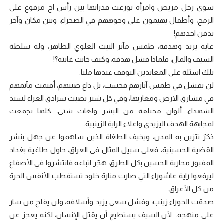
سوى رجل مريض وامرأة توزعت قدراتها بين رأس اخ مرفوع على
الرمح، وأطفال يهيمون على وجوههم في الصحراء، وبين مكان وآخر
تدفن احدهم!
غاية يزيد وهدفه، طمس مآثر البيت العلوي الطاهر، وله سلطة
السيف والمال، فلماذا فشل هدفه، وكيف خابت غايته؟!
تلك اسئلة على المعاندين التوقف عندها مليا.
لن يفشل في طمس آثارهم فحسب، بل ذاع صيتهم، أقيمت مآتمهم
في مشارق الارض ومغاربها، وفي كل شبر نصبت سرادق العزاء لسيد
الشهداء، ألوان مختلفة من البشر ولغات شتى، كلها تجمعت
لمجابهة الهدف اليزيدي واعلاء الراية الزينبية.
ذكرٌ تتزين به المدن، ويخيف الطغاة الذين ساهموا عن جهل بنشر
القضية الحسينية، فعلى سبيل المثال في العراق، حاول طاغية بغداد
المقبور محاربة الحسين بكل الطرق، هجّر اتباعه فانتشروا في الأصقاع
ليرفعوا راية عاشوراء التي صارت منارة خلود تستقطب الأنفس الحرة
من كل الأعراق.
صدقت الحوراء زينب، وفشل سعي يزيد وأسلافه، ولن يفلح من سار
على منهجه.. لأن السيف يستطيع أن يقتل الإنسان، لكنه يعجز عن