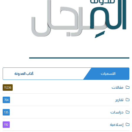
التسميات
كُتاب المدونة
مقالات
11236
تقارير
784
دراسات
135
إسلامية
110