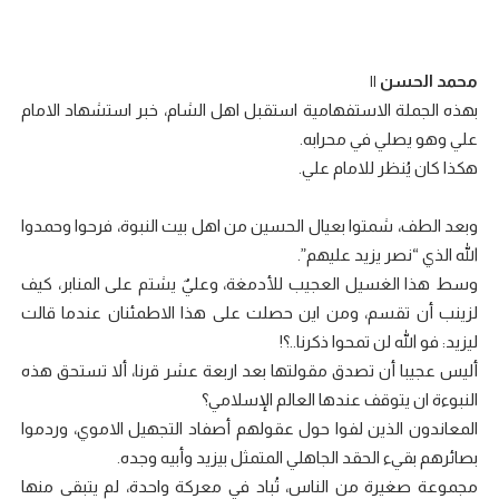
محمد الحسن ||
بهذه الجملة الاستفهامية استقبل اهل الشام، خبر استشهاد الامام
علي وهو يصلي في محرابه.
هكذا كان يُنظر للامام علي.
وبعد الطف، شمتوا بعيال الحسين من اهل بيت النبوة، فرحوا وحمدوا
الله الذي “نصر يزيد عليهم”.
وسط هذا الغسيل العجيب للأدمغة، وعليٌ يشتم على المنابر، كيف
لزينب أن تقسم، ومن اين حصلت على هذا الاطمئنان عندما قالت
ليزيد: فو الله لن تمحوا ذكرنا..؟!
أليس عجيبا أن تصدق مقولتها بعد اربعة عشر قرنا، ألا تستحق هذه
النبوءة ان يتوقف عندها العالم الإسلامي؟
المعاندون الذين لفوا حول عقولهم أصفاد التجهيل الاموي، وردموا
بصائرهم بقيء الحقد الجاهلي المتمثل بيزيد وأبيه وجده.
مجموعة صغيرة من الناس، تُباد في معركة واحدة، لم يتبقى منها