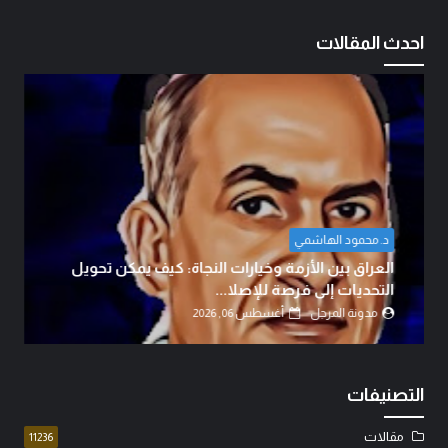
احدث المقالات
ضياء ابو معارج الدراجي
الوطنجية… عندما يُستغل علم العراق لإثارة الفتنة..!
مدونة المرجل
أغسطس 06, 2026
التصنيفات
مقالات
11236