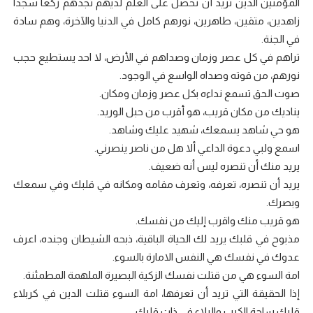
المؤمنين الذين تريد أن تحصل على العلم لديهم تجدهم ركعا سجدا
زاهدين، متقين، طاهرين، نورهم كامل في الدنيا والآخرة، وهم سادة
في الجنة.
تراهم في كل عصر وزمان وصداهم في الأرض، لا احد يستطيع حجب
نورهم، من قوته وصداه الواسع في الوجود.
صوت الحق تسمع نداءه بكل عصر وزمان ومكان.
يناديك من مكان قريب، هو أقرب من حبل الوريد.
هو حي شاهد يسمعك، شهيد عليك وشاهد.
اسمع ولبي دعوة الداعي ألا هل من ناصر ينصرني.
يريد منك أن تنصره ليس أنه ضعيف.
يريد أن تنصره، تعرفه، وتعرف مقامه ومكانه في قلبك وفي سمعك
وبصرك.
هو قريب منك واقرب إليك من نفسك.
مذبوح في قلبك يريد لك الحياة الباقية، ذبحه الشيطان وجنده، اعرف
عدوك في نفسك هي النفس الامارة بالسوء.
امة السوء هي من قتلت نفسك الزكية البصيرة الملهمة المطمئنة.
إذا الحقيقة التي تريد أن تعرفها، امة السوء قتلت الدين في كربلاء
قلبك ساحة الكرب والبلاء في ذات قلبك.