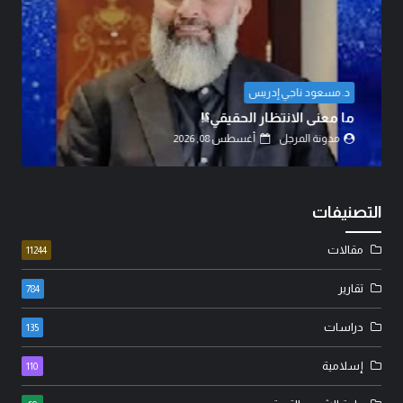
المهندس مهدي حسين الزبيدي
اتفاق الدفاع المشترك… قراءة في تحولات موازين
القوى.
مدونة المرجل
أغسطس 07, 2026
التصنيفات
مقالات
11244
تقارير
784
دراسات
135
إسلامية
110