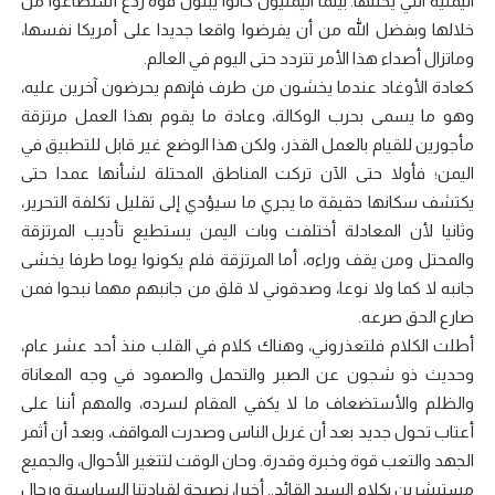
اليمنية التي يحتلها. بينما اليمنيون كانوا يبنون قوة ردع أستطاعوا من
خلالها وبفضل الله من أن يفرضوا واقعا جديدا على أمريكا نفسها،
وماتزال أصداء هذا الأمر تتردد حتى اليوم في العالم.
كعادة الأوغاد عندما يخشون من طرف فإنهم يحرضون آخرين عليه،
وهو ما يسمى بحرب الوكالة، وعادة ما يقوم بهذا العمل مرتزقة
مأجورين للقيام بالعمل القذر، ولكن هذا الوضع غير قابل للتطبيق في
اليمن؛ فأولا حتى الآن تركت المناطق المحتلة لشأنها عمدا حتى
يكتشف سكانها حقيقة ما يجري ما سيؤدي إلى تقليل تكلفة التحرير،
وثانيا لأن المعادلة أختلفت وبات اليمن يستطيع تأديب المرتزقة
والمحتل ومن يقف وراءه، أما المرتزقة فلم يكونوا يوما طرفا يخشى
جانبه لا كما ولا نوعا، وصدقوني لا قلق من جانبهم مهما نبحوا فمن
صارع الحق صرعه.
أطلت الكلام فلتعذروني، وهناك كلام في القلب منذ أحد عشر عام،
وحديث ذو شجون عن الصبر والتحمل والصمود في وجه المعاناة
والظلم والأستضعاف ما لا يكفي المقام لسرده، والمهم أننا على
أعتاب تحول جديد بعد أن غربل الناس وصدرت المواقف، وبعد أن أثمر
الجهد والتعب قوة وخبرة وقدرة. وحان الوقت لتتغير الأحوال، والجميع
مستبشرين بكلام السيد القائد.. أخيرا، نصيحة لقيادتنا السياسية ورجال