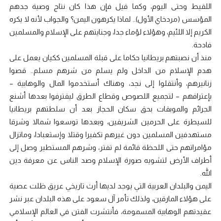
اللقيط وحتى اليوم، وكما قيل فإن هذا كان نتاج وصية جدهم
المؤسس (مردخاي الأول).. لماذا يكرهون اليمن؟ والجواب لأنه لا يكره
الكريم إلا اللئيم، وهؤلاء لؤماء جدا، وجنايتهم على الإسلام والمسلمين
فادحة.
منذ أن نصبتهم بريطانيا حكاما على قبلة المسلمين ككيان يعمل على
هدم الإسلام من الداخل ولم يسلم من شرهم مسلم.. قصوا
زنانيرهم، وأنتقلوا إلى نجد، وهناك أستخدموا المال والوهابية –
بإعترافهم – لتجميع اللصوص وقطاع الطرق ليقترفوا بعدها أشنع
الجرائم والموبقات بحق سكان الحجاز بعد أن سلطتهم بريطانيا
للسيطرة على الحرمين الشريفين، وبعدها توسعوا شمالا وشرقا
مستهدفين المسلمين دون غيرهم تكفيرا وقتلا وإستعبادا، وماتزال
مؤامراتهم حتى اللحظة قائمة لم تفتر، وشرهم المستطير وصل إلى
أطراف الأرض لتشويه صورة الإسلام وصد الناس عن معرفة دين
الله.
اليمن والبلدان العربية التي يوجد لديها أرث تاريخي عريق ظلت عصية
على هؤلاء المارقين، ولذلك تأمر آل سعود على هذه البلدان عبر نشر
عقيدتهم الوهابية المسمومة، فأنتشرت الفتن في العالم الإسلامي