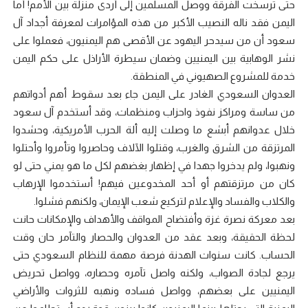
حتى ترسخت الفرقة ووصل المسلمين إلى أردى منزلة بين الأمم! أما
اليمن فقد ناله النصيب الأكبر من هذه المؤامرات لمعرفة أجداد آل
سعود أن من سيدحر اليهود عن الأقصى هم اليمنيون، فعملوا على
نشر الوهابية بين اليمنيين وضمان سيطرة الأراذل على حكم اليمن
خدمة للمشروع الصهيوني في المنطقة.
العدوان السعودي الغادر على اليمن جاء بعد سقوط أهم أدواتهم
من ساسة ومراكز نفوذ واحزاب ومنظمات، وقد أستخدم آل سعود
خلال عدوانهم أبشع ما وصلت إليه ألة الحرب الأمريكية، وحشدوا
المرتزقة من الشرق والغرب، وقتلوا الآلاف وحاصروا وتأمروا وأحتلوا
ونهبوا، ولم يدخروا جهدا في إظهار بغضهم لكل ما هو يمني حتى لو
كان من مرتزقتهم أو أحد المخدوعين فيهم! أستخدموا الإرهاب
والكلاب والفساد والإعلام لتركيع شعب الإيمان، ولكنهم فشلوا.
بعد معركة نصرة غزة وأفتضاح المواقف والأهداف والإمكانات حانت
لحظة الحقيقة، وبعد عقد من العدوان والحصار والتآمر حان وقت
الحساب. كانت سنوات الهدنة فرصة مهمة للنظام السعودي حتى
يرجع لجادة الصواب، ولكنه واصل تآمره وحصاره، وواصل تحريض
اليمنيين على بعضهم، وواصل فساده ونهبه للثروات والأراضي