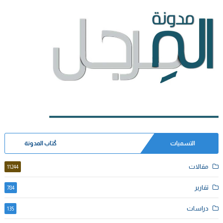
التسميات
كُتاب المدونة
مقالات
11244
تقارير
784
دراسات
135