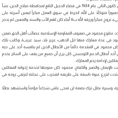
ولد الشهيد السعيد محمود جبار خزعل الخزرجي في الثاني من كانون الثاني عام 1984 في قضاء الدجيل التابع لمحافظة صلاح الدين، نشأ
بوراً متوكلاً على الله، انخرط في سوق العمل مبكراً ليعين أسرته على
مصاعب الدنيا، كَبُر قبل أوانه وصار رجلاً يعتمد عليه في كل شيء، تزوج مبكراً ورزقه الله ب6 أبناء كان لهم الأب والسند والمعين لم يدخر
لبلاد، تطوع محمود في صفوف المقاومة الإسلامية عصائب أهل الحق ضمن
لحشد الشعبي)في عام 2016، شارك محمود في عدة معارك منها (تل الذهب، عزيز بلد، سيد غريب)، وكانت تلك
ان محمود في المقدمة دائماً من الأبطال الذين لم ينافسه أحد على حبه
فكان أحد أبطال الدعم اللوجستي كان يرى أن جميع من يقف على الساتر يخدم
تلين لإدامة زخم المعارك .
م 2017 ختام حياته التي تتكللت بالإيمان والصبر والكفاح، محمود كان متوجها لخدمة إخوانه المقاتلين
امتدت لتزرع عبوة ناسفة على طريقه انفجرت على عجلته لترتقي روحه في
رة، وسيرة بطل ترك بصمة لن تمحى عاش شجاعاً مؤمناً واستشهد بطلاً