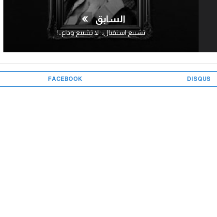
السابق
تشييع استقبال.. لا تشييع وداع..!
FACEBOOK
DISQUS