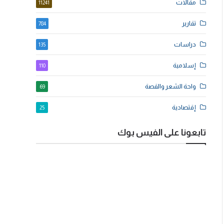
مقالات
11241
تقارير
784
دراسات
135
إسلامية
110
واحة الشعر والقصة
69
إقتصادية
25
تابعونا على الفيس بوك