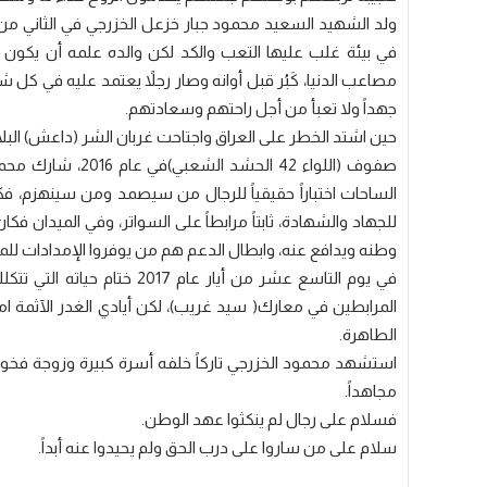
في بيئة غلب عليها التعب والكد لكن والده علمه أن يكون ص
جهداً ولا تعبأ من أجل راحتهم وسعادتهم.
حين اشتد الخطر على العراق واجتاحت غربان الشر (داعش) ا
صفوف (اللواء 42 ا
الساحات اختباراً حقيقياً للرجال من سيصمد ومن سينهزم، فك
للجهاد والشهادة، ثابتاً مرابطاً على السواتر، وفي الميدان 
وطنه ويدافع عنه، وابطال الدعم هم من يوفروا الإمدادات للمقا
في يوم التاسع عشر من أيار عا
المرابطين في معارك( سيد غريب)، لكن أيادي الغدر الآثمة 
الطاهرة.
استشهد محمود الخزرجي تاركاً خلفه أسرة كبيرة وزوجة فخو
مجاهداً.
فسلام على رجال لم ينكثوا عهد الوطن.
سلام على من ساروا على درب الحق ولم يحيدوا عنه أبداً.