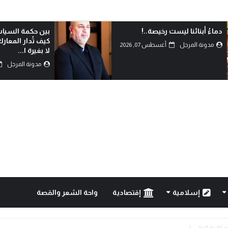
دماءُ أبنائنا ليست رخيصة..!
بين حكمة السياس
كيف تُدار المعار
مدونة المرجل
أغسطس 07, 2026
لا بغيرة ا...
مدونة المرجل
إسلامية
إقتصادية
واحة الشعر والقصة
..!