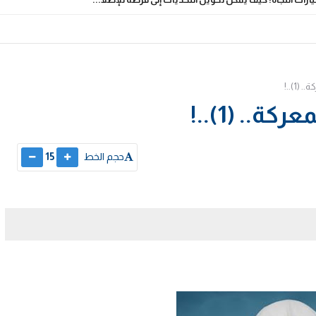
(1)..!
ة.. (1)..!
حجم الخط
15