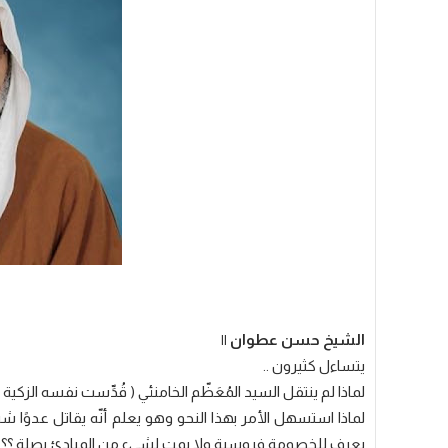
الشيخ حسن عطوان ||
يتساءل كثيرون ..
لماذا لم ينتقل السيد المُعَظّم الخامنئي ( قُدِّست نفسه الزكية 
لماذا استسهل الأمر بهذا النحو وهو يعلم أنّه يقاتل عدوًا شرس
يعرف للخصومة فروسية ولا يمت لشيء من المبادئ بصلة ؟؟