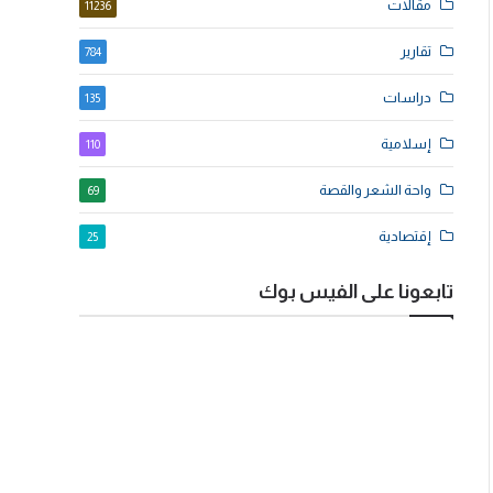
مقالات
11236
تقارير
784
دراسات
135
إسلامية
110
واحة الشعر والقصة
69
إقتصادية
25
تابعونا على الفيس بوك