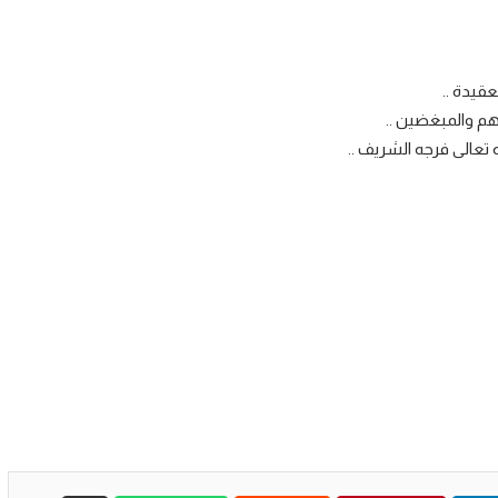
قيدة ..
م والمبغضين ..
تعالى فرجه الشريف ..