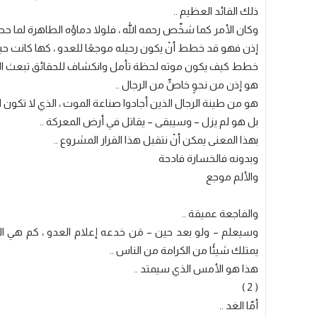
ذلك القائد العظيم ..
وكان الأمر كما شخّص رحمه الله ، فلولا دماؤه الطاهرة لما ح
إذن فهو قد خطط أنْ يكون رحيله موجعًا للعدو ، كها كانت حيا
خطط كيف يكون موته لحظة تأمل وانكشاف للحقائق تبعث الحي
هو إذن من نحوٍ خاصٍّ من الرجال ..
هو من طينة الرجال الذين أجادوا صناعة الموت ، الذي لا تكون الحياةُ
بل هو لم يزل – وسيبقى – يقاتل في أرض المعركة ..
بهذا المعنى يمكن أنْ نتقبل هذا القرار المشروع ..
وبدونه فالخسارة فادحة
والألم موجع
والفاجعة عميقة ..
وسيعلم – ولو بعد حين – مَن خدعه إعلام العدو ، كم هي الخس
يمتلك شيئًا من الكرامة من الناس ..
هذا هو الأمس الذي سيمتد ..
( 2 )
أمّا الغد ..