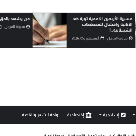
مسيرة الأربعين الاممية ثورة ضد
من يشهد بالحق؟
الانانية وافشال للمخططات
مدونة المرجل
الشيطانية..!
مدونة المرجل
أغسطس 05, 2026
إسلامية
إقتصادية
واحة الشعر والقصة
خيارات النجاة: كيف يمكن تحويل التحديات إلى فرصة للإصلا...