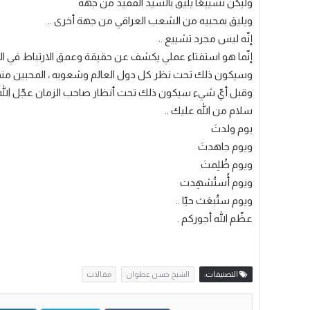
وليكن تشييعًا يليق بالسيد الفقيد من جهة
ويليق بمحبيه من الشعب العراقي من جهة أخرى ..
إنّه ليس مجرد تشييع ..
إنّما هو استفتاء عملي يكشف عن حقيقة وعمق الارتباط في الع
وسيكون ذلك تحت نظر كل دول العالم وشعوبه ، المحبين منه
وقبل أيّ شيء سيكون ذلك تحت أنظار صاحب الزمان عجّل الله 
سلام من الله عليك ..
يوم ولدتَ
ويوم جاهدتَ
ويوم ظُلِمتَ
ويوم أُستُشهِدت
ويوم ستُبعَث حيّا ..
عظّم الله أجوركم .
التصنيفات:
الشيخ حسن عطوان
مقالات