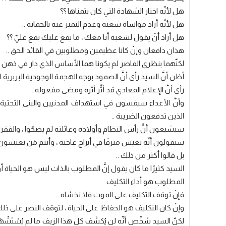
هل لأنّه اختار الشهادة التي كان يتمناها ؟؟
هل لأنّه أراد مواساة شعبه وعدم التميز عنه بالحماية ..
هل أراد أنْ يقول لشعبه أنا معك ، ما يقع عليك يقع عليّ ؟؟
هذان دافعان وإنْ كانا عظيمين ومطلوبين في القائد الحق ..
لكنّهما بنظري القاصر لم يكونا هما الأساس الذي دار في ذهن الق
أظن أنَّ السيد رأى أنَّ الصمود بوجه الهجمة الوجودية البربرية
رأى أنَّ الإعلام المعادي قد أثّر أثره ومضى مفعوله ..
وأنَّ الأعداء سيقسون في استهداف المدنيين والبنى التحتية ا
الذين تدفعون الضريبة ..
سيشيعون أنَّ رأس النظام وأولاده وعائلته لم يضحّوا ، والفق
سيقولون أنّه يعيش مترفًا في أبراج عاجية ، وأنتم مَن تعيشون 
بل قالوا أكثر من ذلك ..
السيد كثيرًا ما كان يقول إنَّ المطلوب بالذات ليس هو الحياة أ
المطلوب هو أداء التكليف
فإنْ توقف التكليف على الموت فلا نخشاه ..
وإنْ كان التكليف هو الحفاظ على الحياة ، لتوقف النصر على ذلك ،
لكنّ السيد شخّص أنّه لن يُكشَف كل هذا الزيف ما لم يُسْتَ