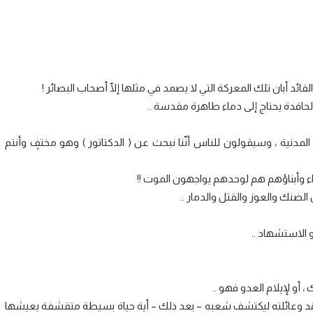
ائد أبان تلك المعركة التي لا يصمد في مثلها إلّا أصحاب البصائر !
 الحاقدة يحتاج إلى دماء طاهرة مقدسة ..
لمدنية ، وسيقولون للناس أنّنا نبحث عن ( الدكتاتور ) وهو مختفٍ وأنتم
راء وأبناؤهم هم لوحدهم يواجهون الموت !!
الضنك والعوز والقتل والدمار ..
و الاستشهاد ..
 أو لإيلام العدو فهو ..
شْهَد وعائلته ليكتشف شعبه – بعد ذلك – أية حياة بسيطة متقشفة يعيشها