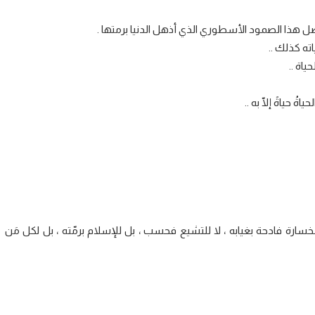
صل هذا الصمود الأسطوري الذي أذهل الدنيا برمتها .
ته كذلك ..
اة ..
 حياةً إلّا به ..
ارة فادحة بغيابه ، لا للتشيع فحسب ، بل للإسلام برمّته ، بل لكل مَن