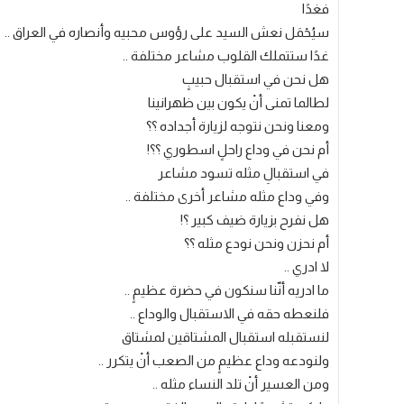
فغدًا
سيُحْمَل نعش السيد على رؤوس محبيه وأنصاره في العراق ..
غدًا ستتملك القلوب مشاعر مختلفة ..
هل نحن في استقبال حبيبٍ
لطالما تمنى أنْ يكون بين ظهرانينا
ومعنا ونحن نتوجه لزيارة أجداده ؟؟
أم نحن في وداع راحلٍ اسطوري ؟؟!
في استقبالِ مثله تسود مشاعر
وفي وداع مثله مشاعر أخرى مختلفة ..
هل نفرح بزيارة ضيف كبير ؟!
أم نحزن ونحن نودع مثله ؟؟
لا ادري ..
ما ادريه أنّنا سنكون في حضرة عظيمٍ ..
فلنعطه حقه في الاستقبال والوداع ..
لنستقبله استقبال المشتاقين لمشتاق
ولنودعه وداع عظيمٍ من الصعب أنْ يتكرر ..
ومن العسير أنْ تلد النساء مثله ..