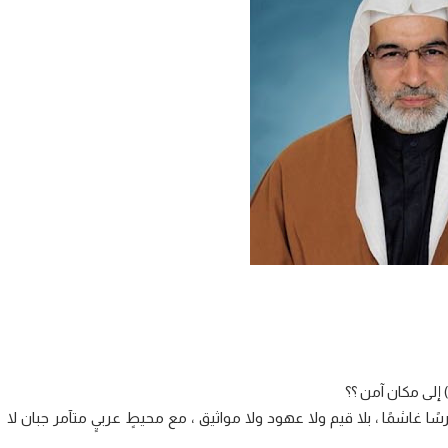
) إلى مكان آمن ؟؟
ًا غاشمًا ، بلا قيم ولا عهود ولا مواثيق ، مع محيطٍ عربيٍ متآمر جبان لا