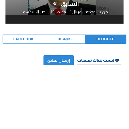
السابق
مَن يسقط من غربال “التمحيص” لن يضر إلا بنفسه..
FACEBOOK
DISQUS
BLOGGER
ليست هناك تعليقات
إرسال تعليق