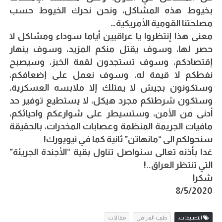
بخيوط هذه المشاكل، ونحن نحرك الخيوط حسب
مصلحتنا القومية الأمريكية…
معنى هذا إنتظروا يا عراقيين أياما سوداء ومشاكل لا
حصر لها، وسوف يقتل منكم المزيد، وسوف ينهار
إقتصادكم، وسوف تستجدون لقمة الخبز، وسيصبح
نفطكم لا قيمة له، وسوف نعمل على إضعافكم،
وستكونون بجيش لا يمتلك إلا ملابسه العسكرية،
وستكون شرطتكم مجرد هيكل، لا يستطيع توفير حد
أدنى من الأمن، وستسيطر على شوارعكم واحيائكم،
مافيات الجريمة المنظمة وعصابات المخدرات، بالحقيقة
سنحولكم الى “مانهاتن” ثانية كما في نيويورك!
غدا بأذنه تعالى سنواصل تناول بقية “الأجندة الجريئة”
التي تنتظر العراق..!
شكرا
8/5/2020
التصنيفات:
طيب العراقي
مقالات