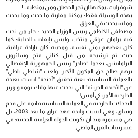
شوفرليت، يمكنها ان تجر الحصان ومن يمتطيه..!
بهذه الوسيلة فقط؛ يمكننا مقاربة ما حدث وما يحدث
وما سيحدث في العراق.
مصطفى الكاظمي رئيس الوزراء الجديد ؛ جاء من تحت
قبة برلمان عراقي منتخب وليس بإنقلاب الدبابة؛ كما
كان بعضهم يمني نفسه، ومجيئه كان بإرادة عراقية،
حيث تم ترشيحه من قبل كتلتي فتح وسائرون
البرلمانيتين، بعدما “صادر” رئيس الجمهورية الإنفصالي
برهم صالح حق المكون الأكبر؛ ولعب “شاطي باطي”
بالعملية السياسية؛ بغية تحقيق “أجندة” ليست بعيدة
عن “الأجندة الجريئة” التي تحدث عنها مايك بومبيو وزير
الخارجية الأمريكي أمس!
التدخلات الخارجية في العملية السياسية قائمة على قدم
وساق، وهي ليست وليدة عهد عراق ما بعد 2003، بل
هي مستمرة منذ أن تكونت الدولة العراقية الحديثة؛ في
عشرينيات القرن الماضي.