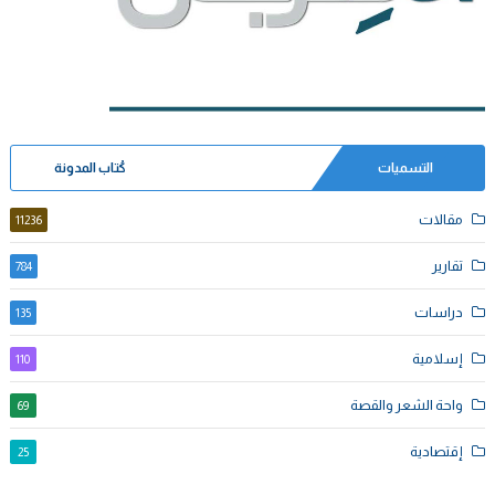
التسميات
كُتاب المدونة
مقالات
11236
تقارير
784
دراسات
135
إسلامية
110
واحة الشعر والقصة
69
إقتصادية
25