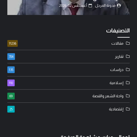
مدونة المرجل
أغسطس 02, 2026
التصنيفات
مقالات
11236
تقارير
784
دراسات
135
إسلامية
110
واحة الشعر والقصة
69
إقتصادية
25