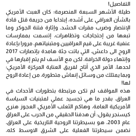
التفاصيل!
طيلة الأشهر السبعة المنصرمة؛ كان العبث الأمريكي
بالشأن العراقي على أشده، إبتداءا من جريمة قتل قادة
الإنتصار وضرب مقرات الحشد، وإثارة فتنة الجوكر وما
تبعها من إحتجاجات وتظاهرات، إتسمت بممارسات
عنفية غريبة على قيم العراقيين ومتبنياتهم، مرورا بإعادة
الروح الى داعش، التي باتت جثة هامدة بإتصارات 2017
وإنتهاء دولة الخرافة، لكن مع الأسف لم يتم إقبارها في
لحدها، الأمر الذي أتاح لفريق العناية المركزة الأمريكي؛
وبما يمتلك من وسائل إنعاش متطورة، من إعادة الروح
لها!
هذه المواقف لم تكن مرتبطة بتطورات الأحداث في
العراق، بقدر ما هي تجسيد عملي لمتبنيات السياسة
الأمريكية العامة، وهاكم الثعلب الأمريكي العجوز هنري
كيسنجر يقول: أن هدفنا الحقيقي من الحرب على العراق
عام 2003، هو بسيطرتنا الروحية التاريخية على العراق،
نضمن سيطرتنا الفعلية على الشرق الاوسط كله،