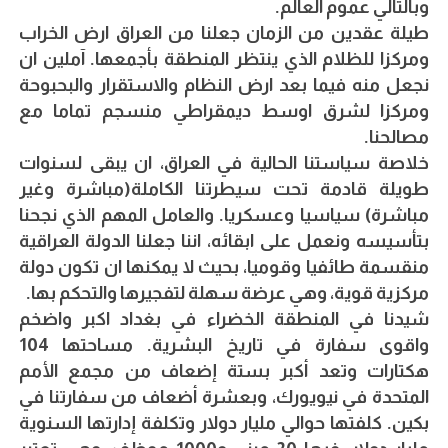
وبالتالي عموم العالم.
طيلة عقدين من الزمان جعلنا من العراق ارض الخراب
ومركزا للظلام الذي ينتظر المنطقة بأجمعها. آملين ان
نجعل منه فيما بعد ارض النظام والاستقرار والبحبوحة
ومركزا لشرق اوسط ديمقراطي منسجم تماما مع
مصالحنا.
خلاصة سياستنا الحالية في العراق، ان يبقى لسنوات
طويلة قادمة تحت سيطرتنا الكاملة(مباشرة وغير
مباشرة) سياسيا وعسكريا. والعامل المهم الذي نجحنا
بتأسيسه ونعمل على ابقائه، اننا جعلنا الدولة العراقية
منقسمة طائفيا وقوميا، بحيث لا يمكنها ان تكون دولة
مركزية قوية، وهي عرضة سهلة لتفجيرها والتحكم بها.
شيدنا في المنطقة الخضراء في بغداد اكبر واضخم
واقوى سفارة في تاريخ البشرية. مساحتها 104
هكتارات وتعد أكبر بستة إضعاف من مجمع الأمم
المتحدة في نيويورك، وبعشرة أضعاف من سفارتنا في
بكين. كلفتها حوالي مليار دولار وتكلفة إدارتها السنوية