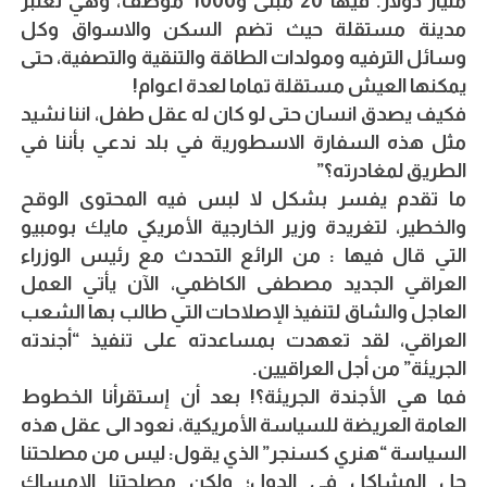
مليار دولار. فيها 20 مبنى و1000 موظف، وهي تعتبر
مدينة مستقلة حيث تضم السكن والاسواق وكل
وسائل الترفيه ومولدات الطاقة والتنقية والتصفية، حتى
يمكنها العيش مستقلة تماما لعدة اعوام!
فكيف يصدق انسان حتى لو كان له عقل طفل، اننا نشيد
مثل هذه السفارة الاسطورية في بلد ندعي بأننا في
الطريق لمغادرته؟”
ما تقدم يفسر بشكل لا لبس فيه المحتوى الوقح
والخطير، لتغريدة وزير الخارجية الأمريكي مايك بومبيو
التي قال فيها : من الرائع التحدث مع رئيس الوزراء
العراقي الجديد مصطفى الكاظمي، الآن يأتي العمل
العاجل والشاق لتنفيذ الإصلاحات التي طالب بها الشعب
العراقي، لقد تعهدت بمساعدته على تنفيذ “أجندته
الجريئة” من أجل العراقيين.
فما هي الأجندة الجريئة؟! بعد أن إستقرأنا الخطوط
العامة العريضة للسياسة الأمريكية، نعود الى عقل هذه
السياسة “هنري كسنجر” الذي يقول: ليس من مصلحتنا
حل المشاكل في الدول؛ ولكن مصلحتنا الإمساك