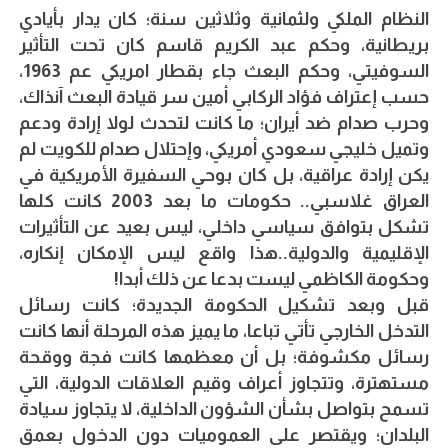
النظام الملكي ولثمانية وثلاثين سنة؛ كان يدار بأيادي
بريطانية، وحكم عبد الكريم قاسم كان تحت التأثير
السوفيتي، وحكم البعث جاء بقطار امريكي عم 1963،
حسب إعتراف فؤاد الركابي أمين سر قيادة البعث آنذاك،
وحرب صدام ضد أيران؛ ما كانت لتحدث لولا إرادة ودعم
وتميل خليجي سعودي أمريكي، وإحتلال صدام للكويت لم
يكن إرادة عراقية، بل كان بوحي السفيرة الأمريكية في
العراق غلاسبي.. حكومات ما بعد 2003 كانت كلها
تشكل بتوافق سياسي داخلي، ليس بعيد عن التأثيرات
الإقليمية والدولية..هذا واقع ليس الإمكان إنكاره،
وحكومة الكاظمي ليست بدعا عن ذلك أبدا!
قبل وبعد تشكيل الحكومة الجديدة؛ كانت رسائل
التدخل الخارجي تأتي تباعا، ما يميز هذه المرحلة أنها كانت
رسائل مكشوفة؛ بل أن معظمها كانت فجة ووقحة
مستهترة، وتتجاوز أعراف وقيم العلاقات الدولية، التي
تسمح بتواصل بشأن الشؤون الداخلية، لا يتجاوز سيادة
البلدان؛ ويقتصر على العموميات دون الدخول بعمق