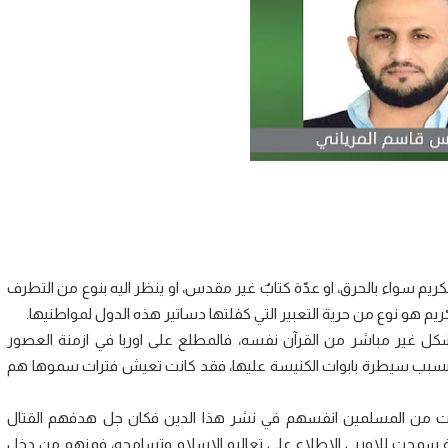
يم سواء بالحرق، او عدّهَ كتابٌ غير مقدس، او ينظر اليه بنوع من التطرف
م هو نوع من حرية التعبير التي كفلتها دساتير هذه الدول لمواطنيها.
ل غير مباشر من القرآن نفسه، فالمطلع على اوربا في ازمنة العصور
بسبب سيطرة بابوات الكنيسة عليها، فقد كانت تعيش فترات سموها هم
رتكبت من المسلمين انفسهم في نشر هذا الدين فكان جل هدفهم القتال
يئة سمحت للاوربي الاطلاع على تعاليم الاسلام وتسامحه، فمنهم من دخل