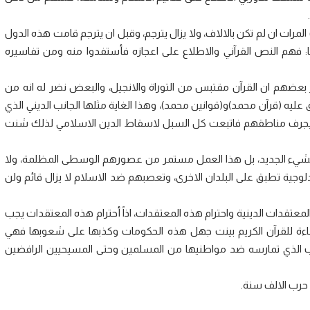
 المرات ان لم تكن بالالاف، ولا يزال يترجم، وقبل ان يترجم قامت هذه الدول
ا: فهم النص القرآني والاطلاع على اعجازه فأستفدوا منه ومن تفاسيره
ر بعضهم ان القرآن مقتبس من التوراة والانجيل، والبعض نضر له انه من
ليه (قرآن محمد)و(قوانين محمد)، وهذا الغاية مثلها الجانب الديني الذي
 اخذ يجرف مناطقهم فاتبعت كل السبل لاسقاط الدين الاسلامي لذلك شنت
له بالشيء الجديد، بل هذا العمل مستمر من عصورهم الوسطى المظلمة، ولا
يدلوجية تطبق على البلدان الاخرى، وتعصبهم ضد الاسلام لا يزال قائم ولن
معتقدات الدينية واحترام هذه المعتقدات، اذاً أحترام هذه المعتقدات يجب
اءة للقرآن الكريم بينت جهل هذه الحكومات وكذبها على شعوبها فهي
اب الذي تمارسه ضد مواطنيها من المسلمين وحتى المسيحيين الرافضين
 حرب الالف سنة.