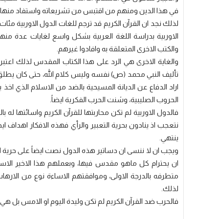
في هذا الدين ومنهم من اقتبس من تشريعاته واستفاد منها.
لذلك نجد ان القرآن الكريم قد ترجم للغات الدول الاوربية مئات
الاوربية بدراسة اللغة العربية بشكل واسع لغايات عدة منه
والكتب الاخرى المتعلقة به وافادوا غيرهم.
والغاية الاخرى هي الرد على هذا الكتاب المقدس لذلك اعتب
تأليف النبي محمد (ص) نفسه وليس كلام الله، حتى كان يطلق ع
اراد الدفاع عن الديانة المسيحية بالضد من الاسلام الذي
الحروب الصليبية، وشنت الحرب الفكرية ايضاً.
فالدول الاوربية لم تكن محاربتها للقرآن الكريم واسائتها 
نتعجب اذ ينادون بحرية التعبير والرأي فهذه الافكار اهداف ا
ينتهي.
ويجب ان لا ننسى ان دساتير هذه الدول نصت ايضاً على حرية ال
ان يحترام كل ماهو مقدس فيها، وبعملهم هذا الاخير الاس
متطرفه بالدرجة الاولى، وموافقتهم الاساءة نوع من الاره
لذلك.
فالحرب ضد القرآن الكريم لم تكن وليدة اليوم او الامس بل هي