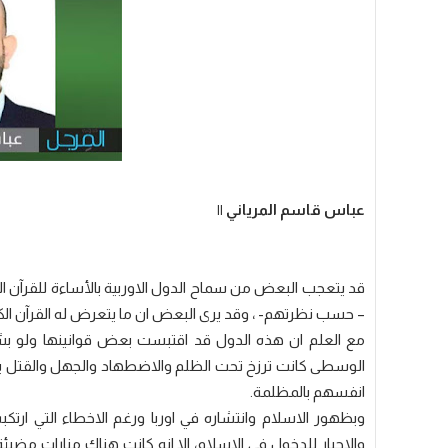
عباس قاسم المرياني ||
قد يتعجب البعض من سماح الدول الاوربية بالأساءة للقرآن الكر
– حسب نظرتهم- ، وقد يرى البعض ان ما يتعرض له القرآن الكري
مع العلم ان هذه الدول قد اقتبست بعض قوانينها ولو بشك
الوسطى كانت ترزخ تحت الظلم والاضطهاد والجهل والقتل 
انفسهم بالمظلمة.
وبظهور الاسلام وانتشاره في اوربا ورغم الاخطاء التي ا
والاجبار للدخول في الاسلام، الا انه كانت هناك منارات مض