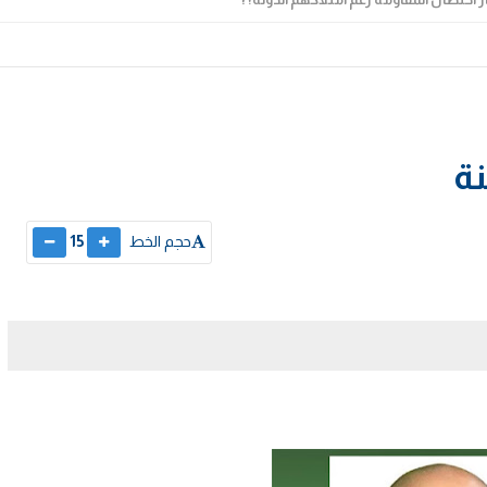
ة
حجم الخط
15