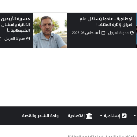
الوطنجية… عندما يُستغل علم
مسيرة الأربعين 
العراق لإثارة الفتنة..!
الانانية وافشال
الشيطانية..!
مدونة المرجل
أغسطس 06, 2026
مدونة المرجل
إسلامية
إقتصادية
واحة الشعر والقصة
خيارات النجاة: كيف يمكن تحويل التحديات إلى فرصة للإصلا...