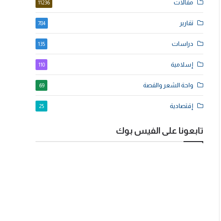
مقالات
11236
تقارير
784
دراسات
135
إسلامية
110
واحة الشعر والقصة
69
إقتصادية
25
تابعونا على الفيس بوك