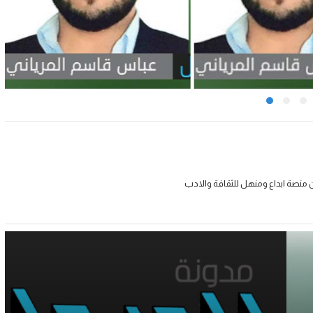
 منصة ابداع ومنهل للثقافة والادب