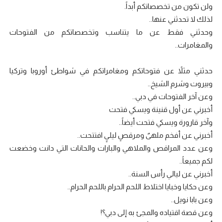
ولن تكون من تخصصاتكم أبداً.
لذلك لا تحدثني عنها..
وحدثني فقط عن ما يتناسب وتخصصاتكم من الفتوحات
والمغامرات..
حدثني مثلاً عن فتوحاتكم ومغامراتكم في شواطئ أوروبا وتركيا
وبيروت وشرم الشيخ..
وعن آخر الفتوحات في دبي..
أخبرني عن أول قنينة ويسكي فتحت
وآخر قارورة ويسكي فتحت أيضاً..
أخبرني عن أفخم ملهىٌ ومرقصٍ ليليٍ افتتحت..
وعن عدد المراقص والملاهي والبارات والحانات التي دانت وخضعت
لكم جميعاً..
أخبرني عن ليالي رأس السنة..
وعن حكايا وخبايا اختلاط اللحم الحرام باللحم الحرام..
وعن بابا نويل..
وعن قصة اقتياده والمجئ به إلى دبي؟!