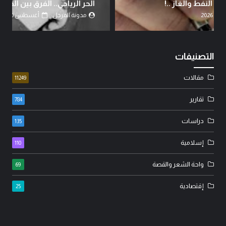
الحر الرياحي.. الفرق بين الدين والحق..!
مدونة المرجل
أغسطس 10, 2026
التصنيفات
مقالات
11249
تقارير
784
دراسات
135
إسلامية
110
واحة الشعر والقصة
69
إقتصادية
25