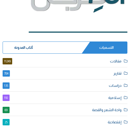
التسميات
كُتاب المدونة
مقالات
11249
تقارير
784
دراسات
135
إسلامية
110
واحة الشعر والقصة
69
إقتصادية
25