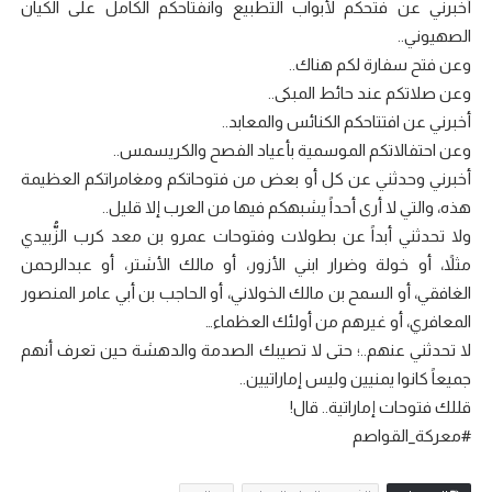
أخبرني عن فتحكم لأبواب التطبيع وانفتاحكم الكامل على الكيان
الصهيوني..
وعن فتح سفارة لكم هناك..
وعن صلاتكم عند حائط المبكى..
أخبرني عن افتتاحكم الكنائس والمعابد..
وعن احتفالاتكم الموسمية بأعياد الفصح والكريسمس..
أخبرني وحدثني عن كل أو بعض من فتوحاتكم ومغامراتكم العظيمة
هذه، والتي لا أرى أحداً يشبهكم فيها من العرب إلا قليل..
ولا تحدثني أبداً عن بطولات وفتوحات عمرو بن معد كرب الزُّبيدي
مثلاً، أو خولة وضرار ابني الأزور، أو مالك الأشتر، أو عبدالرحمن
الغافقي، أو السمح بن مالك الخولاني، أو الحاجب بن أبي عامر المنصور
المعافري، أو غيرهم من أولئك العظماء…
لا تحدثني عنهم..؛ حتى لا تصيبك الصدمة والدهشة حين تعرف أنهم
جميعاً كانوا يمنيين وليس إماراتيين..
قللك فتوحات إماراتية.. قال!
#معركة_القواصم