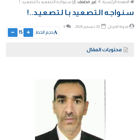
غير مصنف
الصفحة الرئيسية
سـنـواجـه الـتـصـعـيد بـا لـتـصـعـيـد..!
سـنـواجـه الـتـصـعـيد بـا لـتـصـعـيـد..!
مدونة المرجل
20 ديسمبر 2024
0
حجم الخط
15
محتويات المقال