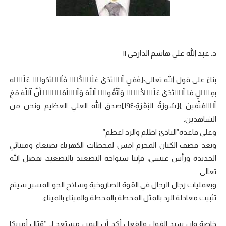
د. عبد الله علي هاشم الذارحي ||
بناءً على قول الله تعالى:{فَمَنِ ٱعۡتَدَىٰ عَلَیۡكُمۡ فَٱعۡتَدُوا۟ عَلَیۡهِ
بِمِثۡلِ مَا ٱعۡتَدَىٰ عَلَیۡكُمۡۚ وَٱتَّقُوا۟ ٱللَّهَ وَٱعۡلَمُوۤا۟ أَنَّ ٱللَّهَ مَعَ
ٱلۡمُتَّقِینَ }[سُورَةُ البَقَرَةِ:١٩٤]صدق الله العلي العظيم ونحن من
الشاهدين.
وعلى قاعدة”البادئ اظلم والرد اعظم”
وبعد قصف الكيان المجرم امس لمحطات الكهرباء بصنعاء ومينائي
الحديدة ورأس عيسى، فإننا سنواجه التصعيد بالتصعيد، بفضل الله
تعالى
وبعمليات رجال الرجال في القوة الصاروخية وسلاح الجو المسير سيتم
تثبيت معادلة الرد بالمثل المحطة بالمحطة والميناء بالميناء..
خاصة وان سيد القول والفعل أكد أن اليمن مستعد لـ “قتال أمريكا