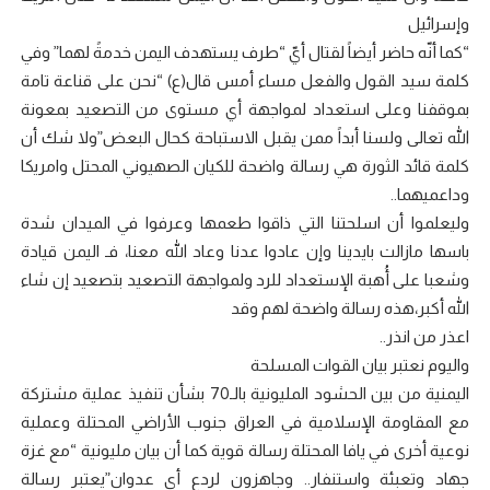
وإسرائيل
“كما أنّه حاضر أيضاً لقتال أيّ “طرف يستهدف اليمن خدمةً لهما” وفي
كلمة سيد القول والفعل مساء أمس قال(ع) “نحن على قناعة تامة
بموقفنا وعلى استعداد لمواجهة أي مستوى من التصعيد بمعونة
الله تعالى ولسنا أبداً ممن يقبل الاستباحة كحال البعض”ولا شك أن
كلمة قائد الثورة هي رسالة واضحة للكيان الصهيوني المحتل وامريكا
وداعميهما..
وليعلموا أن اسلحتنا التي ذاقوا طعمها وعرفوا في الميدان شدة
باسها مازالت بايدينا وإن عادوا عدنا وعاد الله معنا، فـ اليمن قيادة
وشعبا على أُهبة الإستعداد للرد ولمواجهة التصعيد بتصعيد إن شاء
الله أكبر،هذه رسالة واضحة لهم وقد
اعذر من انذر..
واليوم نعتبر بيان القوات المسلحة
اليمنية من بين الحشود المليونية بالـ70 بشأن تنفيذ عملية مشتركة
مع المقاومة الإسلامية في العراق جنوب الأراضي المحتلة وعملية
نوعية أخرى في يافا المحتلة رسالة قوية كما أن بيان مليونية “مع غزة
جهاد وتعبئة واستنفار.. وجاهزون لردع أي عدوان”يعتبر رسالة