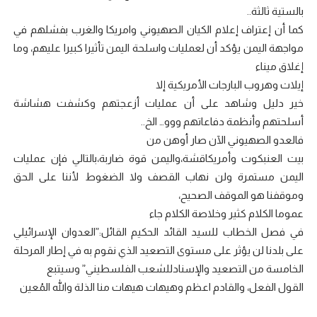
بالستية ثالثة..
كما أن إعتراف إعلام الكيان الصهيوني وامريكا والغرب بفشلهم في
مواجهة اليمن يؤكد أن لعمليات واسلحة اليمن تأثيرا كبيرا عليهم، وما
إغلاق ميناء
إيلات وهروب البارجات الأمريكية إلا
خير دليل وشاهد على أن عمليات أزعجتهم وكشفت هشاشة
أسلحتهم وأنظمة دفاعاتهم ووو… الخ..
فالعدو الصهيوني الآن صار أوهن من
بيت العنبكوت وأمريكاقشة،واليمن قوة ضاربة،بالتالي فإن عمليات
اليمن مستمرة ولن نهاب القصف ولا الضغوط لأننا على الحق
وموقفنا هو الموقف الصحيح،
عموما الكلام كثير وخلاصة الكلام جاء
في فصل الخطاب للسيد القائد الحكيم القائل:”العدوان الإسرائيلي
على بلدنا لن يؤثر على مستوى التصعيد الذي نقوم به في إطار المرحلة
الخامسة من التصعيد والإسنادللشعب الفلسطيني” وسيتبع
القول الفعل، والقادم اعظم وهيهات هيهات منا الذلة والله المُعين