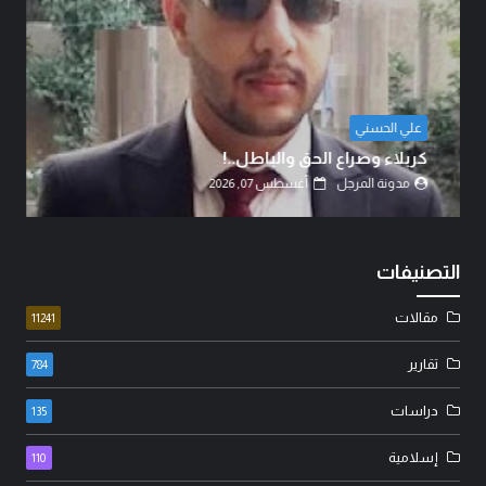
علي الحسني
كربلاء وصراع الحق والباطل..!
مدونة المرجل
أغسطس 07, 2026
التصنيفات
مقالات
11241
تقارير
784
دراسات
135
إسلامية
110