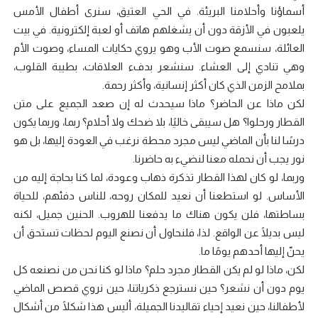
أسماؤنا وأحلامنا البريئة. في الحي العتيق، سنرى أطفال الأمس
يلعبون في الأزقة دون أن يشغلهم هاتف أو لعبة إلكترونية. في بيت
العائلة، سنسمع صوت الأب وهو يروي حكايات المساء، وصوت الأم
وهي تنادي إلى العشاء. سنشعر بدفء العلاقات، بطيبة القلوب،
بملامح الزمن الذي كان أكثر إنسانية، وأكثر رحمة.
لكن ماذا عن الحاضر؟ ماذا سيحدث له إن صعد الجميع على متن
القطار ورحلوا؟ هل سيبقى خاليًا، بلا ضحك ولا أحلام؟ ربما، وربما يكون
درسًا لنا بأن الماضي ليس مجرد محطة نرغب في العودة إليها، بل هو
نور يجب أن نحمله معنا لنضيء به حاضرنا.
وربما، لو كان لهذا القطار تذكرة ذهاب وعودة، لما كنا بحاجة إليه من
الأساس. لو استطعنا أن نعيد للمكان روحه، للناس دفئهم، للحياة
بساطتها، فلن يكون هناك ما يدفعنا للهروب. الحنين جميل، لكنه
ليس بديلًا عن الواقع. لذا، فلنحاول أن نصنع اليوم لحظات تستحق أن
يحنّ إليها أحدهم يومًا ما.
لكن، ماذا لو لم يكن القطار مجرد حلم؟ ماذا لو كنا نحن من نصنعه كل
يوم دون أن نشعر؟ حين نسترجع ذكرياتنا، حين نروي قصص الماضي
لأطفالنا، حين نعيد إحياء تقاليدنا الجميلة، أليس هذا شكلًا من أشكال