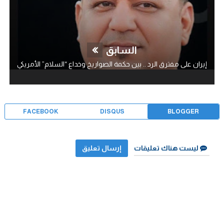
السابق
إيران على مفترق الرد .. بين حكمة الصواريخ وخداع “السلام” الأمريكي
FACEBOOK
DISQUS
BLOGGER
ليست هناك تعليقات
إرسال تعليق