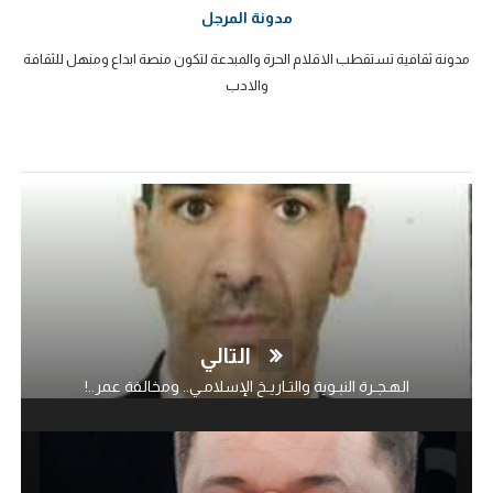
مدونة المرجل
مدونة ثقافية تستقطب الاقلام الحرة والمبدعة لتكون منصة ابداع ومنهل للثقافة
والادب
التالي
الهـجـرة النبـوية والتـاريـخ الإسلامـي.. ومخالفة عمر..!