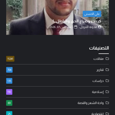
الشيخ الدكتور عبد الرضا البهادلي
دماءُ أبنائنا ليست رخيصة..!
مدونة المرجل
أغسطس 07, 2026
التصنيفات
مقالات
11241
تقارير
784
دراسات
135
إسلامية
110
واحة الشعر والقصة
69
إقتصادية
25