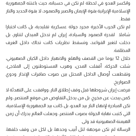
وانكسر العدو في لحظة لم تكن في حسبانه، حيث باغتته الجمهورية
الإسلامية الإيرانية بقوة الإيمان والصبر والصمود، لا بقوة الحديد والنار
فقط.
‏لم تكن الحرب الأخيرة مجرد جولة عسكرية تقليدية، بل كانت اختبارا
شاملا لقدرة الصمود والسيادة، إيران لم تدخل الميدان لتناور، بل
دخلت لتغير القواعد، وتسقط نظريات كانت تحاك داخل الغرف
المظلمة.
‏خلال 12 يوما من القصف والهلع والانهيار داخل الكيان الصهيوني،
شلت الحركة، أقفلت المدن، وهرب المستوطنون إلى الملاجئ،
وتقطعت أوصال الداخل المحتل بين صوت صافرات الإنذار ودوي
الصواريخ.
‏فرضت إيران شروطها قبل وقف إطلاق النار، ووافقت على التهدئة لا
كمن يبحث عن مخرج، بل من يدخل التفاوض من موقع المنتصر، ولم
تكن المبادرة لإنهاء النار بيد العدو، بل كانت بيد الجمهورية الإسلامية،
التي كتبت نهاية الجولة بصوت المنتصر، وجعلت العالم يدرك أن زمن
الهيمنة الصهيونية قد ولى.
‏الرسالة لم تكن موجهة لتل أبيب وحدها، بل لكل من وقف خلفها،