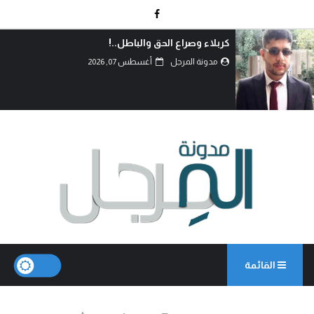
دماءُ أبنائنا ليست رخيصة..!
مدونة المرجل
أغسطس 07, 2026
القائمة