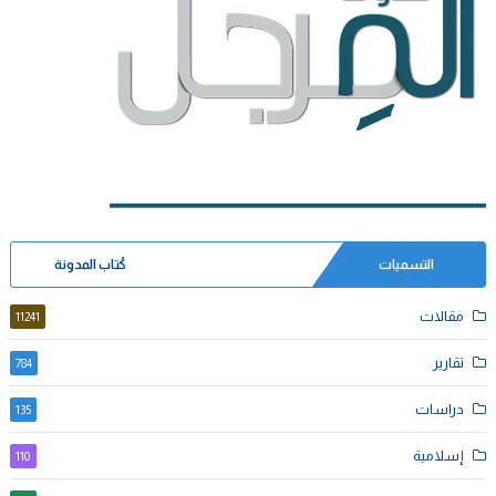
التسميات
كُتاب المدونة
مقالات
11241
تقارير
784
دراسات
135
إسلامية
110