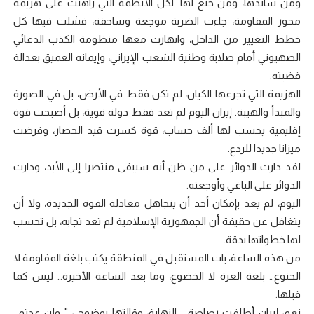
ومن ساندها، ومن خنع لها. لكل الأنظمة التي راهنت على هزيمة
محور المقاومة، جاءت الضربة موجعة وساحقة، فشلت فيها كل
خطط التغيير من الداخل، وانهارت معها منظومة الكذب الدعائي
الصهيوني أمام صلابة وطنية الشعب الإيراني، وإيمانه العميق بعدالة
قضيته.
‏الهزيمة التي تجرعها الكيان، لم تكن فقط في الأرض، بل في الصورة
والمبدأ والهيبة. إيران اليوم لم تعد فقط دولة قوية، بل أصبحت قوة
إقليمية يحسب لها ألف حساب، قوة كسرت قيد الحصار، وفرضت
ميزانا جديدا للردع.
‏لقد دارت الدوائر على من ظن أنه سيبقى منتصرا إلى الأبد، ودارت
الدوائر على الباغي وأوجعته.
‏اليوم، لم يعد بإمكان أحد أن يتجاهل معادلة القوة الجديدة، ولا أن
يتغافل عن حقيقة أن الجمهورية الإسلامية لم تعد تجابه، بل تحسب
لها خطواتها بدقة.
‏من هذه الساعة، بات المستقبل في المنطقة يكتب بلغة المقاومة لا
الخنوع… بلغة العزة لا الخضوع، وما بعد الساعة الأخيرة… ليس كما
قبلها.
‏نعم، إيران أطلقت رصاصة النهاية، وقالتها بوضوح ، " وإن عدتم…