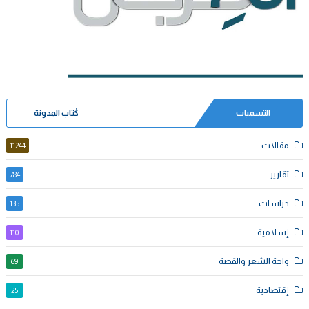
التسميات
كُتاب المدونة
مقالات
11244
تقارير
784
دراسات
135
إسلامية
110
واحة الشعر والقصة
69
إقتصادية
25