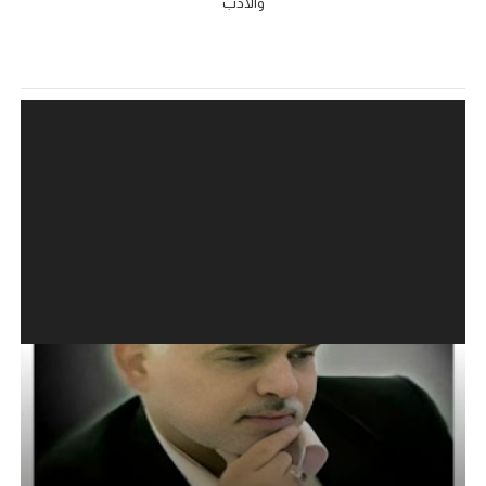
والادب