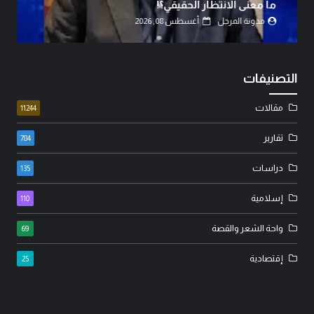
القوى.
مدونة المرجل
أغسطس 07, 2026
التصنيفات
مقالات
11244
تقارير
784
دراسات
135
إسلامية
110
واحة الشعر والقصة
69
إقتصادية
25