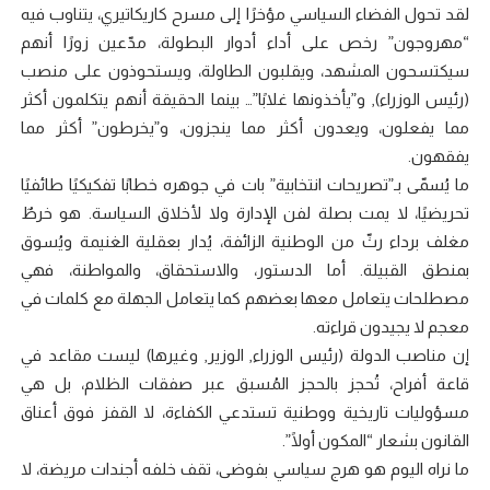
لقد تحول الفضاء السياسي مؤخرًا إلى مسرح كاريكاتيري، يتناوب فيه
“مهروجون” رخص على أداء أدوار البطولة، مدّعين زورًا أنهم
سيكتسحون المشهد، ويقلبون الطاولة، ويستحوذون على منصب
(رئيس الوزراء), و”يأخذونها غلابًا”… بينما الحقيقة أنهم يتكلمون أكثر
مما يفعلون، ويعدون أكثر مما ينجزون، و”يخرطون” أكثر مما
يفقهون.
ما يُسمّى بـ”تصريحات انتخابية” بات في جوهره خطابًا تفكيكيًا طائفيًا
تحريضيًا، لا يمت بصلة لفن الإدارة ولا لأخلاق السياسة. هو خرطٌ
مغلف برداء رثّ من الوطنية الزائفة، يُدار بعقلية الغنيمة ويُسوق
بمنطق القبيلة. أما الدستور، والاستحقاق، والمواطنة، فهي
مصطلحات يتعامل معها بعضهم كما يتعامل الجهلة مع كلمات في
معجم لا يجيدون قراءته.
إن مناصب الدولة (رئيس الوزراء, الوزير, وغيرها) ليست مقاعد في
قاعة أفراح، تُحجز بالحجز المُسبق عبر صفقات الظلام، بل هي
مسؤوليات تاريخية ووطنية تستدعي الكفاءة، لا القفز فوق أعناق
القانون بشعار “المكون أولًا”.
ما نراه اليوم هو هرج سياسي بفوضى، تقف خلفه أجندات مريضة، لا