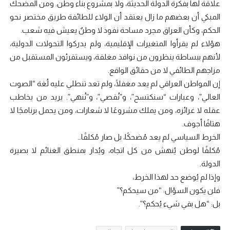
علاقة لها بفكرة الدولة الحديثة، ولا بمشروع بناء وطن. ومن المضحك
المبكي أن بعضهم ما زال يعتقد أن الولاء للطائفة طريق مختصر نحو
الحكم، وكأن العراق مجرد مساحة نفوذ لا وطنٌ يعيش فيه شعب.
هؤلاء لم يقرأوا المتغيرات الإقليمية، ولم يدركوا التحولات الدولية،
لأنهم ببساطة ينظرون من نوافذ مغلقة، ويستقرئون المستقبل من
مزاجهم الطائفي لا من حقائق الواقع.
إن المواطن العراقي لم يعد مغفلًا، ولم تعد تنطلي عليه لُغة “الصوت
العالي”، وعبارات “سنكتسح”، و”نُقصي”، و”نُنهي”. يريد من يخاطب
عقله لا غرائزه، ومن يملك مشروعًا لا شعارات، ومن يحمل برنامجًا لا
هتافًا أجوف.
الخرط السياسي لم يعد مُضحكًا، بل صار مُكلفًا…
مُكلفًا لوطن يُنهش من كل اتجاه، ويُدار بمنطق الغنائم لا بصيرة
الدولة.
وإذا لم يُوضع حد لهذا الخرط،
فلن يكون السؤال: “من سيحكم؟”
بل: “هل بقي شيء يُحكم؟”.