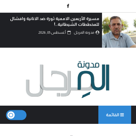
مسيرة الأربعين الاممية ثورة ضد الانانية وافشال
للمخططات الشيطانية..!
مدونة المرجل
أغسطس 05, 2026
القائمة