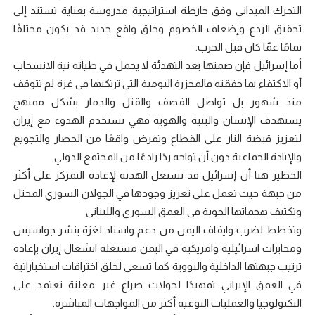
التحرك الميداني وفق خارطة استراتيجية مدروسة بعناية تستند إلى
تحقيق الردع وإضعاف الخصوم وخلق واقع جديد قد يكون مختلفًا
تمامًا عمّا كان قبل الحرب.
أما إسرائيل فإن صمتها بعد التهدئة لا يحمل في طياته نية الانسحاب
أو الاكتفاء بما حققته فالمجزرة اليومية التي ترتكبها في غزة لم تتوقف
منذ شهور بل تواصل القصف والقتل والدمار بشكل ممنهج
يستهدف الإنسان والبنية والهوية فهي تستخدم الهدوء مع إيران
لتعزيز قبضة النار على القطاع وتفرض واقعًا من الحصار والتجويع
والإبادة الجماعية دون أن تواجه ردًا رادعًا من المجتمع الدولي.
الخطير هنا أن إسرائيل قد تستغل الهدنة لإعادة التمركز على أكثر
من جبهة حيث تعمل على تعزيز وجودها في الجولان السوري المحتل
وتكثيف هجماتها الجوية في العمق السوري واللبناني
وتخطط لضرب وايقاف اليمن من دعم واسناد لغزة بنشر جواسيس
ومخابرات اسرائيلية وامريكية في اليمن مستغلة انشغال إيران بإعادة
ترتيب جبهتها الداخلية والنووية كما تسعى لخلق اختراقات استخباراتية
في العمق الإيراني تمهيدًا لجولات صراع غير معلنة تعتمد على
التكنولوجيا والعمليات النوعية أكثر من المواجهات المباشرة.