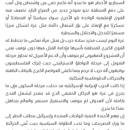
السيناريو الأخطر هو ما يبدو أنه تناغم خفي بين واشنطن وتل أبيب
على دفع المنطقة نحو نموذج جديد من الصراع البارد تضعف فيه
القوى الإقليمية الواحدة تلو الأخرى سواء سياسيًا أو اقتصاديًا أو
عسكريًا مع الإبقاء على بؤر اشتعال دائمة مثل غزة لتشكل مبررًا
مستمرًا للتدخل والاحتلال والسيطرة.
غزة اليوم ليست مجرد ساحة حرب بل تمثل مرآة تعكس ما تخطط له
القوى الكبرى للمنطقة بأسرها فإدامة القتل فيها دون توقف تعني
أن المشروع الصهيوني لم يتوقف وأن الدعم الأميركي له يتجاوز مرحلة
التمويل إلى مرحلة التواطؤ الاستراتيجي حيث يُترك الفلسطينيون
يواجهون آلة حرب لا ترحم بينما تكتفي العواصم الكبرى بالبيانات الباهتة
والتحركات الدبلوماسية الشكلية.
إذا كانت الحرب الإيرانية الإسرائيلية قد دخلت مرحلة السكون فإن ما
يجري في غزة هو البركان الحقيقي الذي قد ينفجر ليشعل المدى
بكامله لأن العدوان لم يتوقف والاستفزاز مستمر والعالم يتجاهل
عمدًا ما يجري.
إن فهم الأجندة الخفية للولايات المتحدة وإسرائيل يتطلب النظر إلى
ما وراء التصريحات وما تحت الطاولة السياسية حيث تُبنى الخرائط