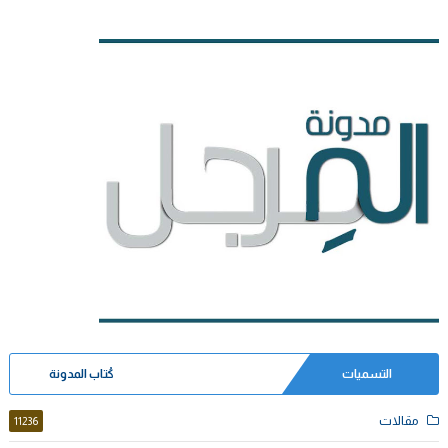
التسميات
كُتاب المدونة
مقالات
11236