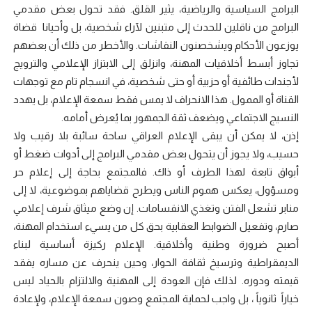
البرامج السياسية والرياضية، يثير القلق. فقد تحول بعض مقدمي
البرامج من ناقلين للحدث إلى متبنين لآراء شخصية، بل وأحيانا قضاة
يوزعون الأحكام ويشخصنون النقاشات. والأخطر من ذلك أن بعضهم
تجاوز أبسط أخلاقيات المهنة، وانزلق إلى الابتزاز الإعلامي والترويج
لأجندات طائفية أو حزبية أو حتى شخصية، في انسجام تام مع توجهات
القناة أو الممول. هذا الانحراف لا يمس فقط سمعة الإعلام، بل يهدد
النسيج الاجتماعي ويضعف ثقة الجمهور بما يُعرض أمامه.
إذن، لا يمكن أن يبقى الإعلام العراقي ساحة سائبة بلا رقيب ولا
حسيب، ولا يجوز أن يتحول بعض مقدمي البرامج إلى أدوات ضغط أو
أبواق تابعة لهذا الطرف أو ذاك. فالمجتمع بحاجة إلى إعلام حر
ومسؤول، يعكس هموم الناس ويطرح قضاياهم بموضوعية، لا إلى
منابر تشعل الفتن وتغذي الانقسامات. إن وضع ميثاق شرف إعلامي
صارم، وتفعيل الضوابط العقابية بحق كل من يسيء استخدام المهنة،
أصبح ضرورة وطنية وأخلاقية. الإعلام ركيزة أساسية لبناء
الديمقراطية وترسيخ ثقافة الحوار، وحين ينحرف عن مساره يفقد
قيمته ودوره. لذلك فإن العودة إلى المهنية والالتزام بالحياد ليس
خياراً ثانوياً ، بل واجب لحماية المجتمع وصون سمعة الإعلام، ولإعادة