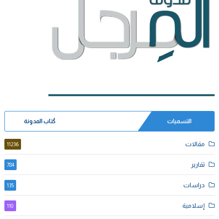
التسميات
كُتاب المدونة
مقالات
11236
تقارير
784
دراسات
135
إسلامية
110