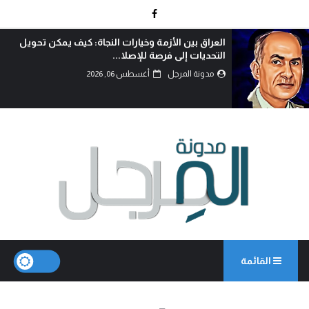
تحويل
الوطنجية… عندما يُستغل علم العراق لإثارة ال
مدونة المرجل
أغسطس 06, 2026
القائمة